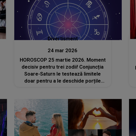
Divertisment
24 mar 2026
HOROSCOP 25 martie 2026. Moment
decisiv pentru trei zodii! Conjuncția
Soare-Saturn le testează limitele
doar pentru a le deschide porțile
succesului absolut. Cine va avea
parte de un salt impresionant în
carieră?