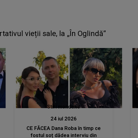
ativul vieții sale, la „În Oglindă”
Stiri mondene
24 iul 2026
CE FĂCEA Dana Roba în timp ce
fostul soț dădea interviu din