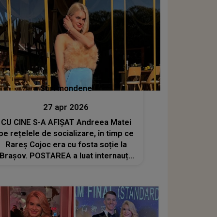
Stiri mondene
27 apr 2026
CU CINE S-A AFIȘAT Andreea Matei
pe rețelele de socializare, în timp ce
Rareș Cojoc era cu fosta soție la
Brașov. POSTAREA a luat internauții
prin surprindere