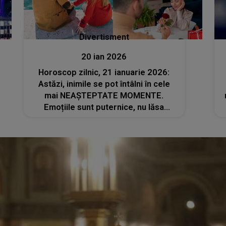
Divertisment
20 ian 2026
Horoscop zilnic, 21 ianuarie 2026:
Astăzi, inimile se pot întâlni în cele
mai NEAȘTEPTATE MOMENTE.
Emoțiile sunt puternice, nu lăsa
oportunitatea de iubire să treacă
neobservată. Cineva te admiră în
secret și ar putea face primul pas.
NU IGNORA SEMNELE