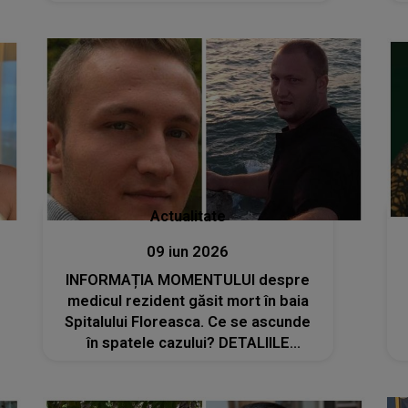
au mai reușit să le salveze viața
Actualitate
09 iun 2026
INFORMAȚIA MOMENTULUI despre
medicul rezident găsit mort în baia
Spitalului Floreasca. Ce se ascunde
în spatele cazului? DETALIILE
AFLATE ACUM SUNT DUREROASE:
"Pare că s-a..."