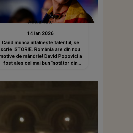
Actualitate
14 ian 2026
Când munca întâlneşte talentul, se
scrie ISTORIE. România are din nou
motive de mândrie! David Popovici a
fost ales cel mai bun înotător din
Europa în 2025, o PERFORMANȚĂ
EXTRAORDINARĂ care duce numele
ţării noastre în vârful sportului
european