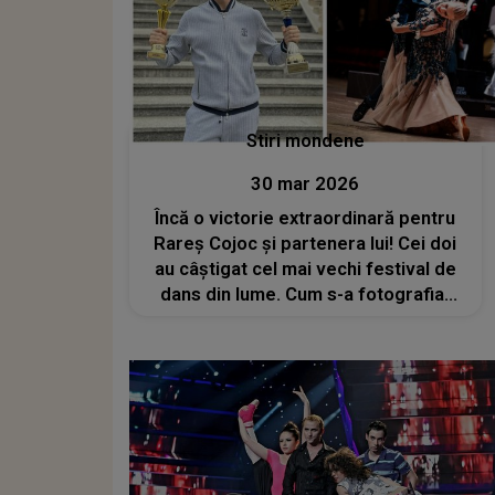
Stiri mondene
30 mar 2026
Încă o victorie extraordinară pentru
Rareș Cojoc și partenera lui! Cei doi
au câștigat cel mai vechi festival de
dans din lume. Cum s-a fotografiat
Andreea Matei alături de fostul socru
al Andreei Popescu? „Cel mai mare
susținător”