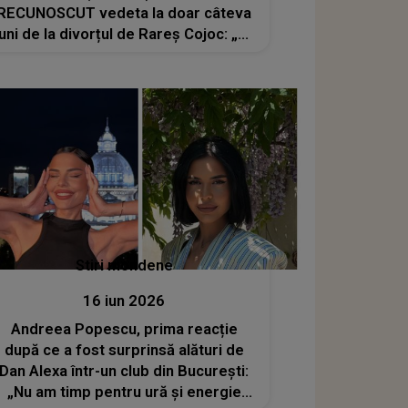
RECUNOSCUT vedeta la doar câteva
luni de la divorțul de Rareș Cojoc: „Mi
se pare cea mai mare greșeală...”
Stiri mondene
16 iun 2026
Andreea Popescu, prima reacție
după ce a fost surprinsă alături de
Dan Alexa într-un club din București:
„Nu am timp pentru ură și energie