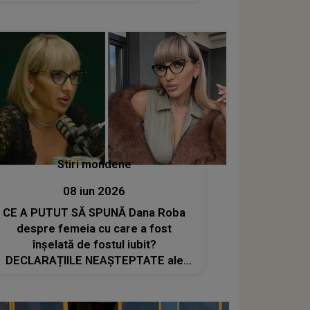
negativă”
Stiri mondene
08 iun 2026
CE A PUTUT SĂ SPUNĂ Dana Roba
despre femeia cu care a fost
înșelată de fostul iubit?
DECLARAȚIILE NEAȘTEPTATE ale
make-up artistei: „La sacrificiile pe
care le-am făcut eu, nu meritam să...”