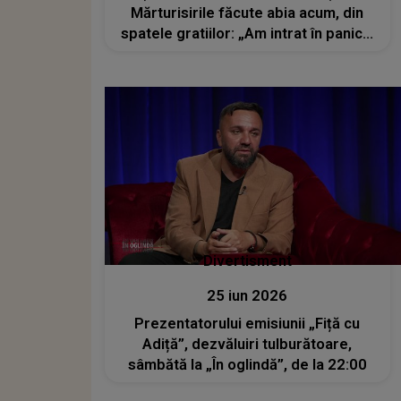
Mărturisirile făcute abia acum, din
spatele gratiilor: „Am intrat în panică.
Am văzut că nu mai mișcă și...”
Divertisment
25 iun 2026
Prezentatorului emisiunii „Fiță cu
Adiță”, dezvăluiri tulburătoare,
sâmbătă la „În oglindă”, de la 22:00