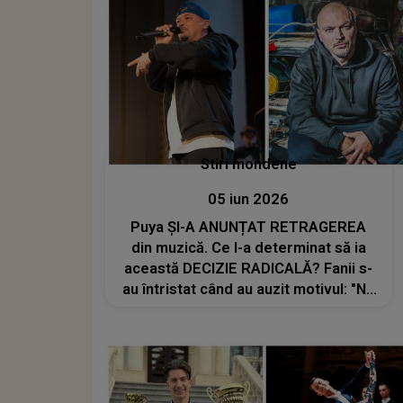
Stiri mondene
05 iun 2026
Puya ȘI-A ANUNȚAT RETRAGEREA
din muzică. Ce l-a determinat să ia
această DECIZIE RADICALĂ? Fanii s-
au întristat când au auzit motivul: "Nu
vreau să..."