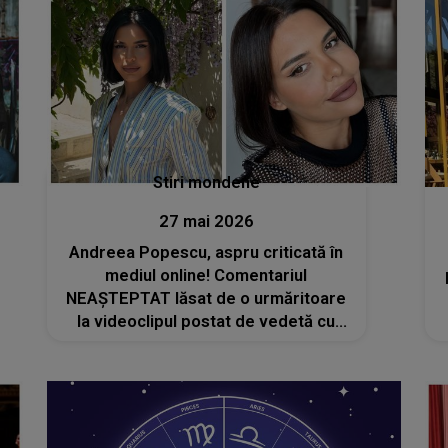
Stiri mondene
27 mai 2026
Andreea Popescu, aspru criticată în
mediul online! Comentariul
NEAȘTEPTAT lăsat de o urmăritoare
la videoclipul postat de vedetă cu
băiețelul ei: „Sper că realizezi că văd
și părinții colegilor lui și...”