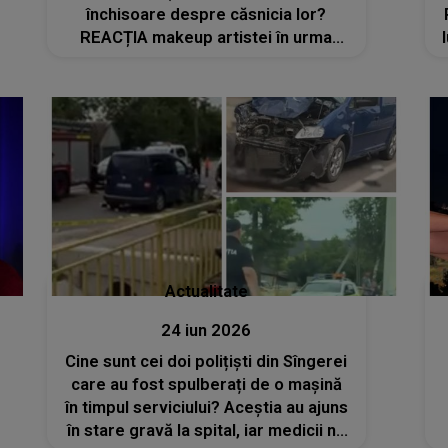
închisoare despre căsnicia lor?
REACȚIA makeup artistei în urma
declarațiilor lui Daniel Balaciu: „El nu
avea job și eu munceam 15 ore în
salon”
Actualitate
24 iun 2026
Cine sunt cei doi polițiști din Sîngerei
care au fost spulberați de o mașină
în timpul serviciului? Aceștia au ajuns
în stare gravă la spital, iar medicii nu