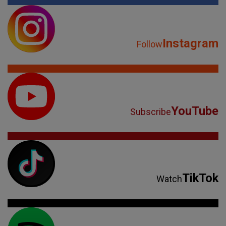
Instagram
Follow
YouTube
Subscribe
TikTok
Watch