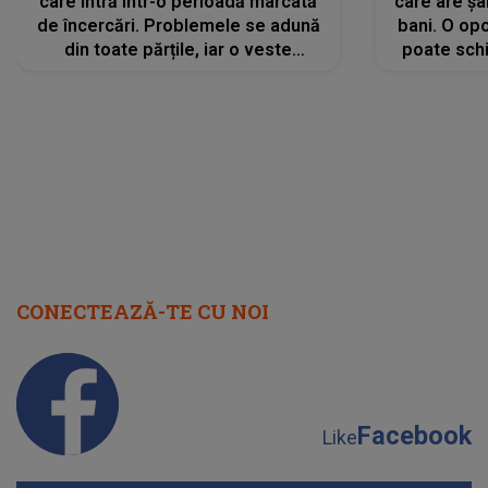
care intră într-o perioadă marcată
care are șa
de încercări. Problemele se adună
bani. O opo
din toate părțile, iar o veste
poate schi
neașteptată îi dă planurile peste
la
cap
CONECTEAZĂ-TE CU NOI
Facebook
Like