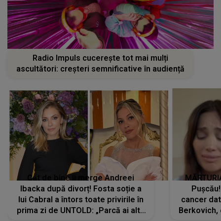
Radio Impuls cucerește tot mai mulți
ascultători: creșteri semnificative în audiență
Cât de bine îi merge Andreei
MĂRTURIA
Ibacka după divorț! Fosta soție a
Pușcău!
lui Cabral a întors toate privirile în
cancer dato
prima zi de UNTOLD: „Parcă ai altă
Berkovich, 