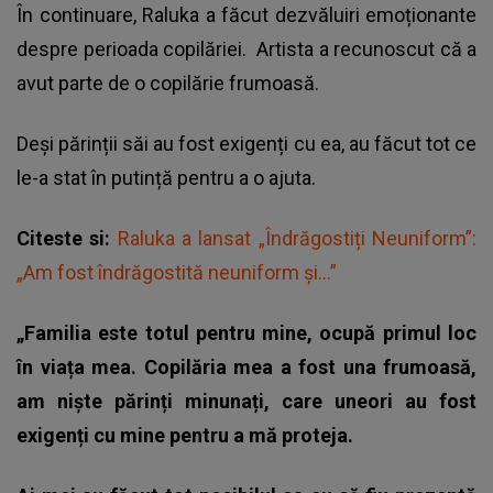
În continuare,
Raluka a făcut dezvăluiri emoționante
despre perioada copilăriei.
Artista a recunoscut că a
avut parte de o copilărie frumoasă.
Deși părinții săi au fost exigenți cu ea, au făcut tot ce
le-a stat în putință pentru a o ajuta.
Citeste si:
Raluka a lansat „Îndrăgostiți Neuniform”:
„Am fost îndrăgostită neuniform și...”
„Familia este totul pentru mine, ocupă primul loc
în viața mea. Copilăria mea a fost una frumoasă,
am niște părinți minunați, care uneori au fost
exigenți cu mine pentru a mă proteja.