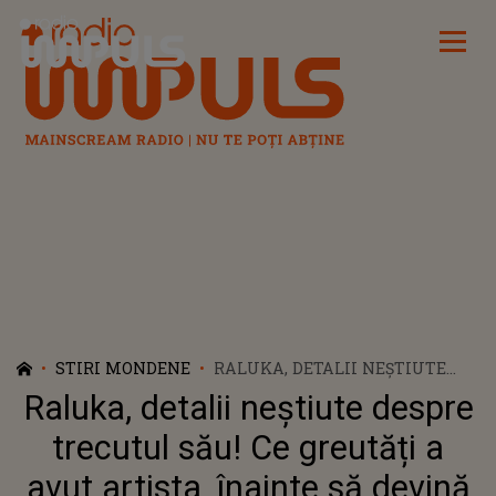
Radio Impuls
STIRI MONDENE
RALUKA, DETALII NEȘTIUTE
DESPRE TRECUTUL SĂU! CE
Raluka, detalii neștiute despre
GREUTĂȚI A AVUT ARTISTA,
ÎNAINTE SĂ DEVINĂ CELEBRĂ:
trecutul său! Ce greutăți a
„MI-AU LIPSIT MULTE”
avut artista, înainte să devină