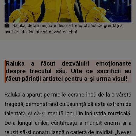
Raluka, detalii neștiute despre trecutul său! Ce greutăți a
avut artista, înainte să devină celebră
Raluka a făcut dezvăluiri emoționante
despre trecutul său. Uite ce sacrificii au
făcut părinții artistei pentru a-și urma visul!
Raluka a apărut pe micile ecrane încă de la o vârstă
fragedă, demonstrând cu ușurință că este extrem de
talentată și că-și merită locul în industria muzicală.
De-a lungul anilor, cântăreața a muncit enorm și a
reușit să-și construiască o carieră de invidiat. „Never