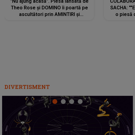
"Nu ajung acasă". Piesa lansată de
COLABORAR
Theo Rose și DOMINO îi poartă pe
SACHA: ""E
ascultători prin AMINTIRI și
o piesă 
REGĂSIRI, iar drumul emoțiilor
imediat pre
trece prin sufletul publicului:
cu mine șt
"Pentru toți cei care au plecat
păstrăm do
departe ca să le fie mai bine"
DIVERTISMENT