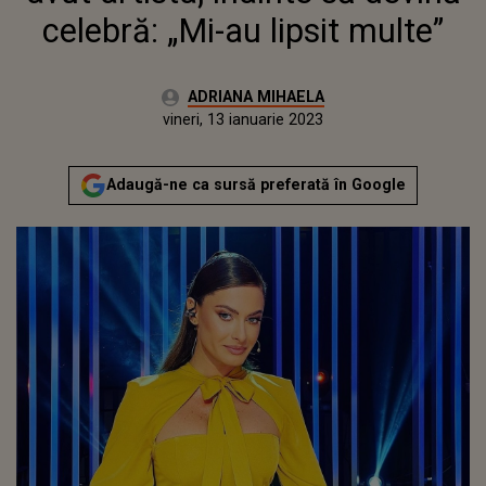
celebră: „Mi-au lipsit multe”
Autor:
ADRIANA MIHAELA
Publicat:
joi, 13 ianuarie 2022
Actualizat:
vineri, 13 ianuarie 2023
Adaugă-ne ca sursă preferată în Google