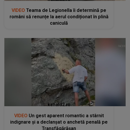
VIDEO
Teama de Legionella îi determină pe
români să renunțe la aerul condiționat în plină
caniculă
kanald2.ro
VIDEO
Un gest aparent romantic a stârnit
indignare și a declanșat o anchetă penală pe
Transfăgărășan