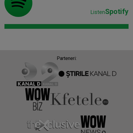
Spotify
Listen
Parteneri: