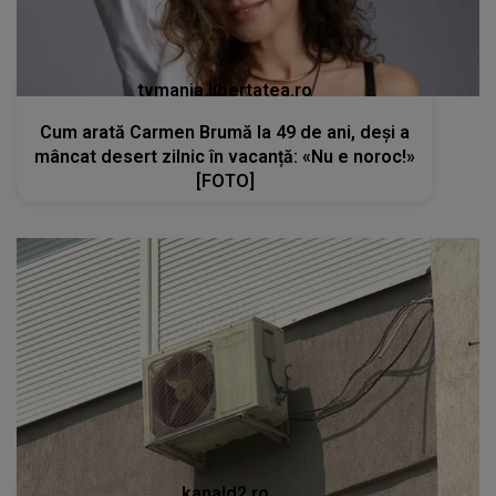
tvmania.libertatea.ro
Cum arată Carmen Brumă la 49 de ani, deși a
mâncat desert zilnic în vacanță: «Nu e noroc!»
[FOTO]
kanald2.ro