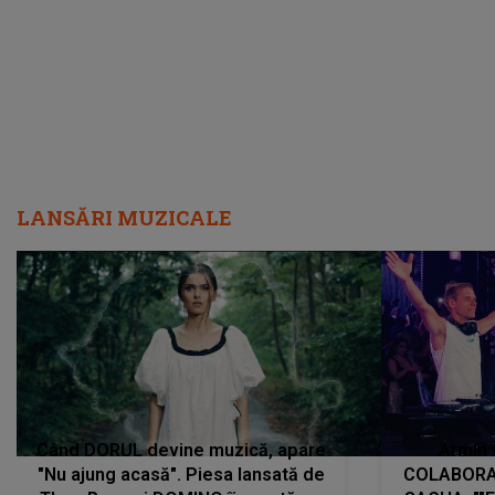
încredere, siguranță...”
Dacă nu 
LANSĂRI MUZICALE
Când DORUL devine muzică, apare
Armin 
"Nu ajung acasă". Piesa lansată de
COLABORAR