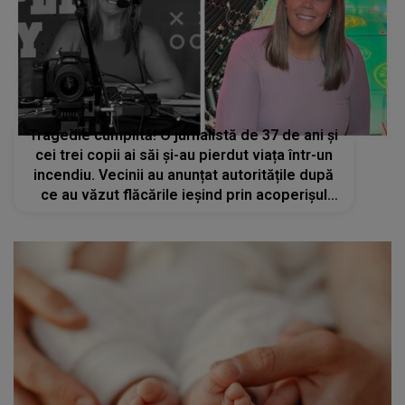
Tragedie cumplită! O jurnalistă de 37 de ani și
cei trei copii ai săi și-au pierdut viața într-un
incendiu. Vecinii au anunțat autoritățile după
ce au văzut flăcările ieșind prin acoperișul
locuinței lor