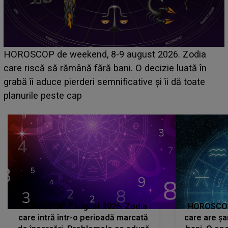
Emanuel a ținut ACEST DETALIU ASCUNS până
acum! În fața Alexandrei, concurentul din Casa Iubirii
face o MĂRTURISIRE NEAȘTEPTATĂ despre mama
sa: "I-am spus și ei în față, eu nu te iubesc pentru
că..."
HOROSCOP 7 august 2026. Zodia
HOROSCOP 
care intră într-o perioadă marcată
care are șa