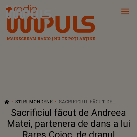
Radio Impuls
STIRI MONDENE
SACRIFICIUL FĂCUT DE
ANDREEA MATEI, PARTENERA
Sacrificiul făcut de Andreea
DE DANS A LUI RAREȘ COJOC, DE
DRAGUL CARIEREI: „ÎN CAZUL
Matei, partenera de dans a lui
UNEI FEMEI, ESTE MULT MAI
Rareș Cojoc, de dragul
DIFICIL SĂ...”