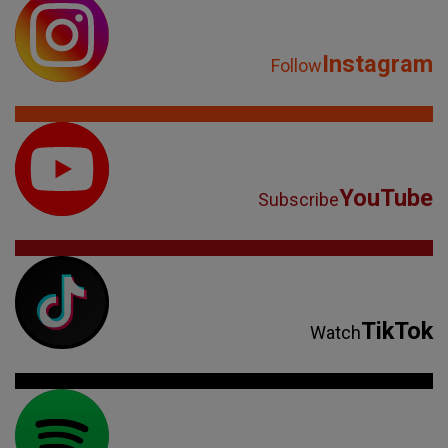
Instagram
Follow
YouTube
Subscribe
TikTok
Watch