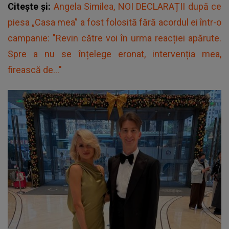
Citește și:
Angela Similea, NOI DECLARAȚII după ce
piesa „Casa mea” a fost folosită fără acordul ei într-o
campanie: "Revin către voi în urma reacției apărute.
Spre a nu se înțelege eronat, intervenția mea,
firească de..."