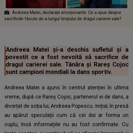
Andreea Matei, declarații emoționante. Ce a spus despre
sacrificiile făcute de-a lungul timpului de dragul carierei sale?
Andreea Matei și-a deschis sufletul și a
povestit ce a fost nevoită să sacrifice de
dragul carierei sale. Tânăra și Rareș Cojoc
sunt campioni mondiali la dans sportiv.
Andreea Matei a ajuns în centrul atenției în ultima
vreme, după ce Rareș Cojoc, partenerul ei de dans, a
divorțat de soția lui, Andreea Popescu. Inițial, în presă
au apărut speculații cum că cei doi ar forma un
cuplu, însă informațiile nu au fost confirmate. Cu