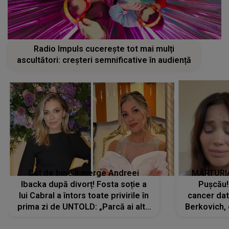
Radio Impuls cucerește tot mai mulți
ascultători: creșteri semnificative în audiență
Cât de bine îi merge Andreei
MĂRTURIA
Ibacka după divorț! Fosta soție a
Pușcău!
lui Cabral a întors toate privirile în
cancer dato
prima zi de UNTOLD: „Parcă ai altă
Berkovich, 
strălucire, emani putere,
accident ru