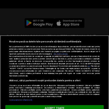
© 2019-2026 DOGAN MEDIA INTERNATIONAL SA, Toate
Nouă ne pasă ca datele tale personale să rămână confidențiale
drepturile rezervate.
Noi și partenerii noștri
589
stocăm și/sau accesăm informații pe dispozitivul dvs., precum identificatorii cookie unici pentru
prelucrarea datelor cu caracter personal. Puteți accepta sau gestiona preferințele dvs. făcând clic mai jos, respectiv vă
puteți opune utilizării unui interes legitim în orice moment pe pagina cu politica de confidențialitate. Aceste alegeri vor fi
raportate partenerilor noștri și nu vă vor afecta navigarea.
Mai multe detalii
Noi si partenerii nostri (retelele de socializare si agentiile de publicitate partenere, precum si furnizorii nostri de servicii de
date analitice) prelucram date pentru a permite website-ului sa functioneze, pentru a personaliza continutul si anunturile
publicitare afisate in functie de interesele si/sau profilul dvs., pentru a va oferi functionalitati aferente retelelor de
socializare si pentru a analiza traficul pe website. Beneficiati de drepturile prevazute de art. 15-22 din GDPR in legatura
cu prelucrarea datelor cu caracter personal. Aceste drepturi pot fi exercitate prin modalitatea indicata
aici
. Prin click pe
“ACCEPT TOATE”, acceptati folosirea tuturor Tehnologiilor de tip Cookie, care implica inclusiv acceptul dvs. cu privire la
stocarea/accesarea informatiilor de catre Vendor-ii cu care colaboram. Prin click pe “VREAU SA MODIFIC SETARILE
INDIVIDUAL” puteti schimba preferintele in mod individual, mai putin cele legate de cookie strict necesare pentru
functionarea website-ului.
Atât noi, cât și partenerii noștri prelucrăm datele pentru a oferi:
Stocarea și/sau accesarea informațiilor de pe un dispozitiv. Măsurarea performanței reclamelor. Utilizarea profilurilor
pentru selectarea conținutului personalizat. Dezvoltarea și îmbunătățirea serviciilor. Crearea profilurilor de conținut
personalizat. Utilizarea profilurilor pentru selectarea publicității personalizate. Crearea profilurilor pentru publicitate
personalizată. Măsurarea performanței conținutului. Înțelegerea publicului prin statistici sau combinații de date din surse
diferite. Utilizarea de date limitate pentru a selecta publicitatea. Utilizarea datelor limitate pentru a selecta conținutul.
Loading...
Date precise de geolocație și identificarea prin scanarea dispozitivului.
Listă parteneri (furnizori)
BARĂ LA BARĂ
ACCEPT TOATE