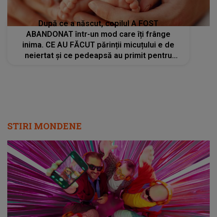
După ce a născut, copilul A FOST
ABANDONAT într-un mod care îți frânge
inima. CE AU FĂCUT părinții micuțului e de
neiertat și ce pedeapsă au primit pentru
fapta lor: "A fost aruncat în..."
STIRI MONDENE