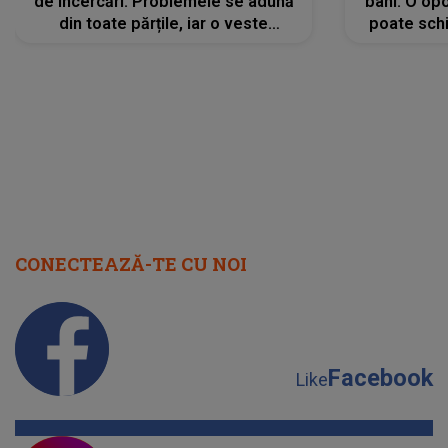
de încercări. Problemele se adună
bani. O opo
din toate părțile, iar o veste
poate schi
neașteptată îi dă planurile peste
la
cap
CONECTEAZĂ-TE CU NOI
Facebook
Like