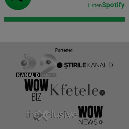
Spotify
Listen
Parteneri: