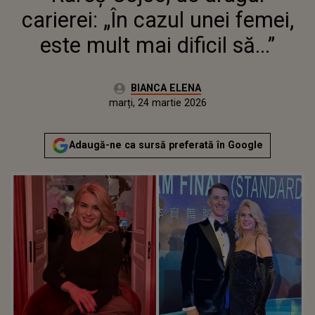
carierei: „În cazul unei femei,
este mult mai dificil să...”
Autor:
BIANCA ELENA
Publicat:
luni, 23 martie 2026
Actualizat:
marți, 24 martie 2026
Adaugă-ne ca sursă preferată în Google