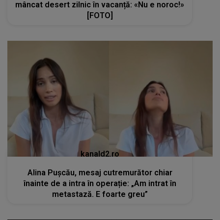
mâncat desert zilnic în vacanță: «Nu e noroc!»
[FOTO]
kanald2.ro
Alina Pușcău, mesaj cutremurător chiar
înainte de a intra în operație: „Am intrat în
metastază. E foarte greu”