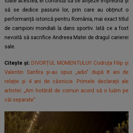
toate acestea, ei continuă să se afișeze împreună și
să se dedice pasiunii lor, prin care au obținut o
performanță istorică pentru România, mai exact titlul
de campioni mondiali la dans sportiv. Iată ce a fost
nevoită să sacrifice Andreea Matei de dragul carierei
sale.
Citește și:
DIVORȚUL MOMENTULUI! Codruța Filip și
Valentin Sanfira și-au spus „adio” după 8 ani de
relație și 4 ani de căsnicie. Primele declarații ale
artistei: „Am hotărât de comun acord să o luăm pe
căi separate”