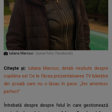
Iuliana Marciuc
(sursa foto: Facebook)
Citește și:
Iuliana Marciuc, detalii neștiute despre
copilăria sa! Ce le făcea prezentatoarea TV băieților
din școală care nu o lăsau în pace: „Îmi amintesc
perfect”
Întrebată despre despre felul în care gestionează