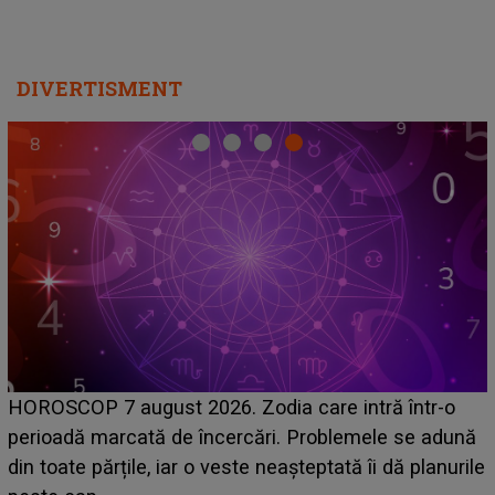
DIVERTISMENT
Emanuel a ținut ACEST DETALIU ASCUNS până
r-o
acum! În fața Alexandrei, concurentul din Casa Iub
adună
face o MĂRTURISIRE NEAȘTEPTATĂ despre m
anurile