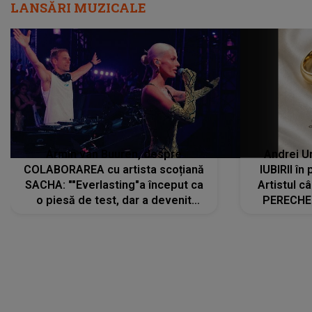
LANSĂRI MUZICALE
Armin van Buuren, despre
Andrei U
COLABORAREA cu artista scoțiană
IUBIRII în
SACHA: ""Everlasting"a început ca
Artistul 
o piesă de test, dar a devenit
PERECHE 
imediat preferata fanilor. Sacha și
care aleg
cu mine știam că nu am putea să o
același dr
păstrăm doar pentru noi prea mult
R
timp"