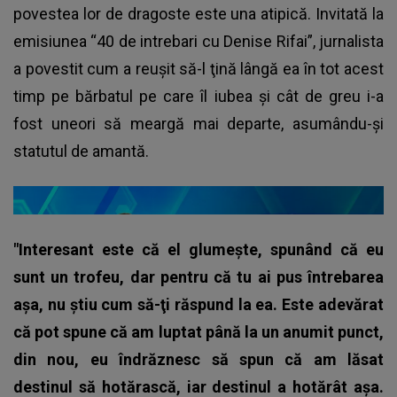
povestea lor de dragoste este una atipică. Invitată la
emisiunea “40 de intrebari cu Denise Rifai”, jurnalista
a povestit cum a reușit să-l ţină lângă ea în tot acest
timp pe bărbatul pe care îl iubea și cât de greu i-a
fost uneori să meargă mai departe, asumându-și
statutul de amantă.
"Interesant este că el glumeşte, spunând că eu
sunt un trofeu, dar pentru că tu ai pus întrebarea
aşa, nu ştiu cum să-ţi răspund la ea. Este adevărat
că pot spune că am luptat până la un anumit punct,
din nou, eu îndrăznesc să spun că am lăsat
destinul să hotărască, iar destinul a hotărât aşa.