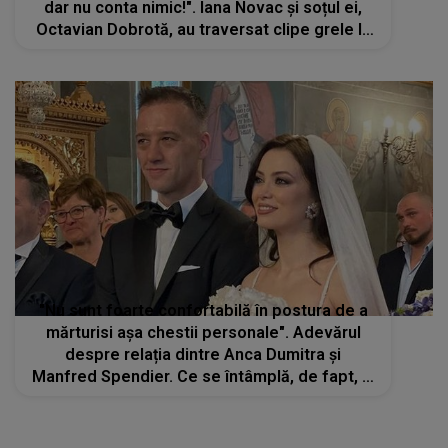
dar nu conta nimic!". Iana Novac și soțul ei,
Octavian Dobrotă, au traversat clipe grele la
începutul căsniciei
"Nu sunt foarte confortabilă în postura de a
mărturisi așa chestii personale". Adevărul
despre relația dintre Anca Dumitra și
Manfred Spendier. Ce se întâmplă, de fapt, în
viața actriței