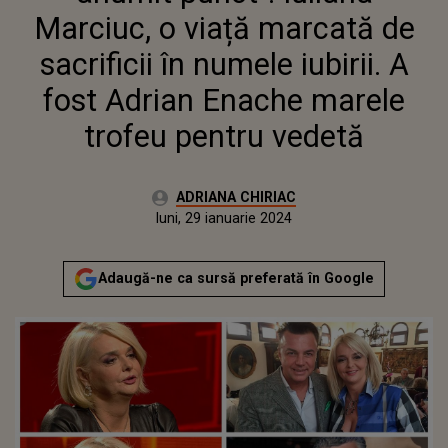
ADRIAN ENACHE MARELE
Marciuc, o viață marcată de
TROFEU PENTRU VEDETĂ
sacrificii în numele iubirii. A
fost Adrian Enache marele
trofeu pentru vedetă
Autor:
ADRIANA CHIRIAC
Publicat:
luni, 29 ianuarie 2024
Actualizat:
luni, 29 ianuarie 2024
Adaugă-ne ca sursă preferată în Google