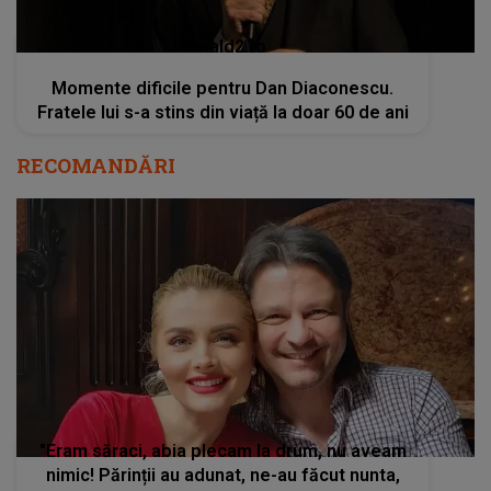
kanald2.ro
Momente dificile pentru Dan Diaconescu.
Fratele lui s-a stins din viață la doar 60 de ani
RECOMANDĂRI
"Eram săraci, abia plecam la drum, nu aveam
nimic! Părinții au adunat, ne-au făcut nunta,