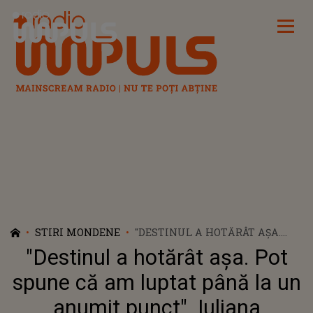
Radio Impuls
STIRI MONDENE
"DESTINUL A HOTĂRÂT AŞA.
POT SPUNE CĂ AM LUPTAT
"Destinul a hotărât aşa. Pot
PÂNĂ LA UN ANUMIT PUNCT".
IULIANA MARCIUC, O VIAȚĂ
spune că am luptat până la un
MARCATĂ DE SACRIFICII ÎN
anumit punct". Iuliana
NUMELE IUBIRII. A FOST