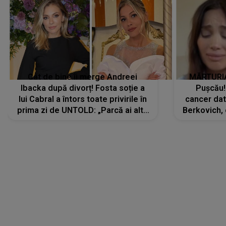
Cât de bine îi merge Andreei
MĂRTURIA
Ibacka după divorț! Fosta soție a
Pușcău!
lui Cabral a întors toate privirile în
cancer dato
prima zi de UNTOLD: „Parcă ai altă
Berkovich, 
strălucire, emani putere,
accident ru
încredere, siguranță...”
Dacă nu 