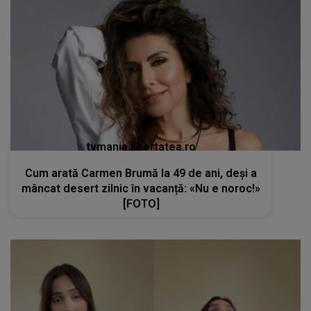
tvmania.libertatea.ro
Cum arată Carmen Brumă la 49 de ani, deși a
mâncat desert zilnic în vacanță: «Nu e noroc!»
[FOTO]