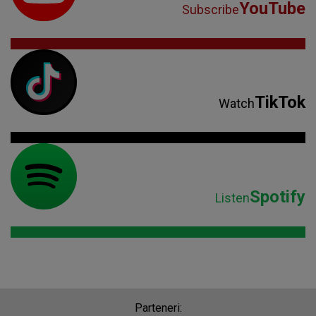
YouTube
Subscribe
TikTok
Watch
Spotify
Listen
Parteneri: