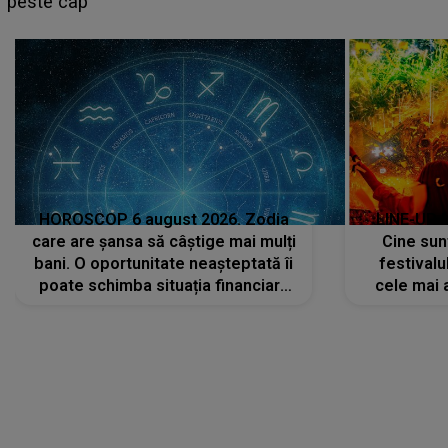
sa: "I-am spus și ei în față, eu nu te iubesc pentr
că..."
HOROSCOP 6 august 2026. Zodia
LINE-UP 
care are șansa să câștige mai mulți
Cine sunt
bani. O oportunitate neașteptată îi
festivalu
poate schimba situația financiară
cele mai 
la început de lună
sc