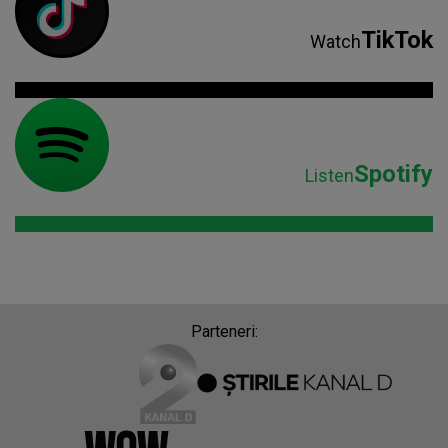
TikTok
Watch
Spotify
Listen
Parteneri: