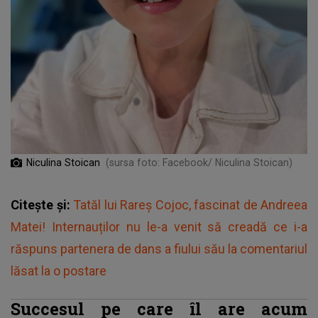
Niculina Stoican
(sursa foto: Facebook/ Niculina Stoican)
Citește și:
Tatăl lui Rareș Cojoc, fascinat de Andreea
Matei! Internauților nu le-a venit să creadă ce i-a
răspuns partenera de dans a fiului său la comentariul
lăsat la o postare
Succesul pe care îl are acum