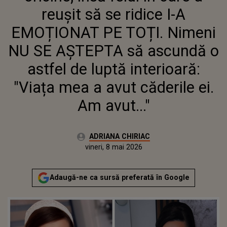
ASCUNDĂ O ASTFEL DE LUPTĂ
reușit să se ridice I-A
INTERIOARĂ: "VIAȚA MEA A
AVUT CĂDERILE EI. AM AVUT..."
EMOȚIONAT PE TOȚI. Nimeni
NU SE AȘTEPTA să ascundă o
astfel de luptă interioară:
"Viața mea a avut căderile ei.
Am avut..."
Autor:
ADRIANA CHIRIAC
Publicat:
vineri, 8 mai 2026
Actualizat:
vineri, 8 mai 2026
Adaugă-ne ca sursă preferată în Google