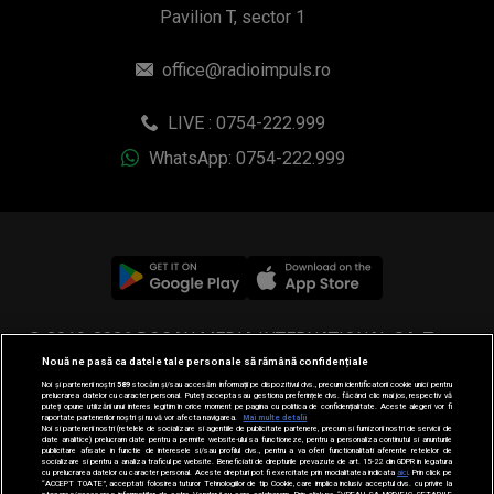
Pavilion T, sector 1
office@radioimpuls.ro
LIVE : 0754-222.999
WhatsApp: 0754-222.999
© 2019-2026 DOGAN MEDIA INTERNATIONAL SA, Toate
Nouă ne pasă ca datele tale personale să rămână confidențiale
drepturile rezervate.
Noi și partenerii noștri
589
stocăm și/sau accesăm informații pe dispozitivul dvs., precum identificatorii cookie unici pentru
prelucrarea datelor cu caracter personal. Puteți accepta sau gestiona preferințele dvs. făcând clic mai jos, respectiv vă
puteți opune utilizării unui interes legitim în orice moment pe pagina cu politica de confidențialitate. Aceste alegeri vor fi
raportate partenerilor noștri și nu vă vor afecta navigarea.
Mai multe detalii
Noi si partenerii nostri (retelele de socializare si agentiile de publicitate partenere, precum si furnizorii nostri de servicii de
date analitice) prelucram date pentru a permite website-ului sa functioneze, pentru a personaliza continutul si anunturile
publicitare afisate in functie de interesele si/sau profilul dvs., pentru a va oferi functionalitati aferente retelelor de
socializare si pentru a analiza traficul pe website. Beneficiati de drepturile prevazute de art. 15-22 din GDPR in legatura
cu prelucrarea datelor cu caracter personal. Aceste drepturi pot fi exercitate prin modalitatea indicata
aici
. Prin click pe
“ACCEPT TOATE”, acceptati folosirea tuturor Tehnologiilor de tip Cookie, care implica inclusiv acceptul dvs. cu privire la