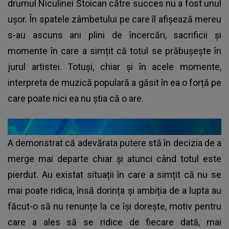
drumul Niculinei Stoican către succes nu a fost unul
ușor. În spatele zâmbetului pe care îl afișează mereu
s-au ascuns ani plini de încercări, sacrificii și
momente în care a simțit că totul se prăbușește în
jurul artistei. Totuși, chiar și în acele momente,
interpreta de muzică populară a găsit în ea o forță pe
care poate nici ea nu știa că o are.
A demonstrat că adevărata putere stă în decizia de a
merge mai departe chiar și atunci când totul este
pierdut. Au existat situații în care a simțit că nu se
mai poate ridica, însă dorința și ambiția de a lupta au
făcut-o să nu renunțe la ce își dorește, motiv pentru
care a ales să se ridice de fiecare dată, mai