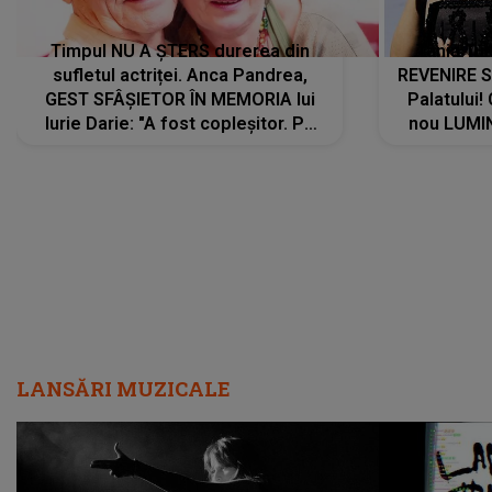
Timpul NU A ȘTERS durerea din
Tania Tu
sufletul actriței. Anca Pandrea,
REVENIRE 
GEST SFÂȘIETOR ÎN MEMORIA lui
Palatului!
Iurie Darie: "A fost copleșitor. Pe
nou LUMI
măsură ce trece timpul parcă..."
pentru a
cântece no
care abia 
LANSĂRI MUZICALE