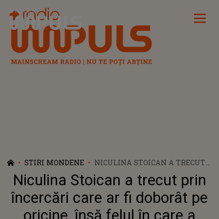
Radio Impuls
STIRI MONDENE
NICULINA STOICAN A TRECUT
PRIN ÎNCERCĂRI CARE AR FI
Niculina Stoican a trecut prin
DOBORÂT PE ORICINE, ÎNSĂ
FELUL ÎN CARE A REUȘIT SĂ SE
încercări care ar fi doborât pe
RIDICE I-A EMOȚIONAT PE TOȚI.
oricine, însă felul în care a
NIMENI NU SE AȘTEPTA SĂ