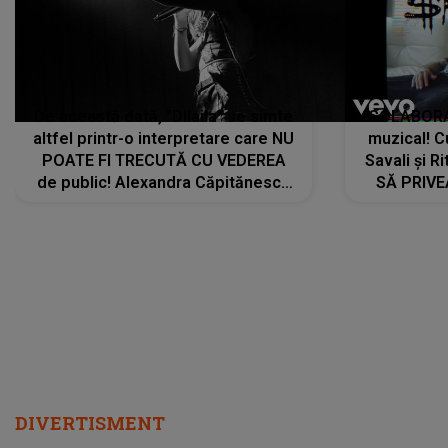
De această dată, "Dilaila" se simte
COLABORAR
altfel printr-o interpretare care NU
muzical! C
POATE FI TRECUTĂ CU VEDEREA
Savali și Ri
de public! Alexandra Căpitănescu
SĂ PRIV
a lansat VERSIUNEA LIVE a piesei
DIVERTISMENT