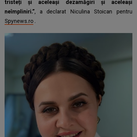
tristeți și aceleași dezamăgiri și aceleași
neîmpliniri.”
, a declarat Niculina Stoican pentru
Spynews.ro
.