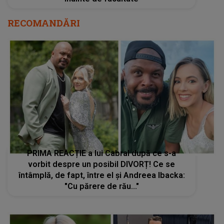
RECOMANDĂRI
PRIMA REACȚIE a lui Cabral după ce s-a
vorbit despre un posibil DIVORȚ! Ce se
întâmplă, de fapt, între el și Andreea Ibacka:
"Cu părere de rău..."