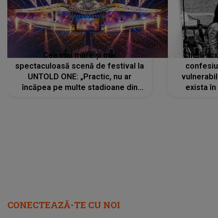
Cea mai mare și mai
Charli xc
spectaculoasă scenă de festival la
confesiu
UNTOLD ONE: „Practic, nu ar
vulnerabil
încăpea pe multe stadioane din
exista în
lume”. Evenimentul începe joi, 6
august 2026
CONECTEAZĂ-TE CU NOI