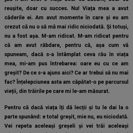
reușite, doar cu succes. Nu! Viața mea a avut
căderile ei. Am avut momente în care și eu am
crezut că nu o să mă mai ridic niciodată. Și totuși,
nu a fost așa. M-am ridicat. M-am ridicat pentru
că am avut răbdare, pentru că, așa cum vă
spuneam, dacă s-a întâmplat ceva rău în viața
mea, mi-am pus întrebarea: oare eu cu ce am
greșit? De ce s-a ajuns aici? Ce ar trebui să nu mai
fac? Înțelepciunea asta am căpătat-o pe parcursul
vieții, din trăirile pe care mi le-am măsurat.
Pentru că dacă viața îți dă lecții și tu le dai la o
parte spunând: e total greșit, mie nu, eu niciodată.
Vei repeta aceleași greșeli și vei trăi aceleași