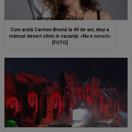
tvmania.libertatea.ro
Cum arată Carmen Brumă la 49 de ani, deși a
mâncat desert zilnic în vacanță: «Nu e noroc!»
[FOTO]
kanald2.ro