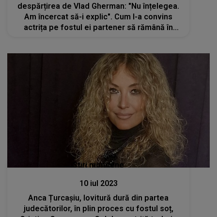
despărțirea de Vlad Gherman: "Nu înțelegea.
Am încercat să-i explic". Cum l-a convins
actrița pe fostul ei partener să rămână în
relații bune după separare
Stiri mondene
10 iul 2023
Anca Țurcașiu, lovitură dură din partea
judecătorilor, în plin proces cu fostul soț,