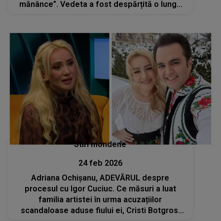
mănânce”. Vedeta a fost despărțită o lungă
perioadă de Maxim din cauza fostului soț
Stiri mondene
24 feb 2026
Adriana Ochișanu, ADEVĂRUL despre
procesul cu Igor Cuciuc. Ce măsuri a luat
familia artistei în urma acuzațiilor
scandaloase aduse fiului ei, Cristi Botgros: