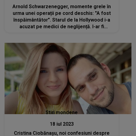
Arnold Schwarzenegger, momente grele în
urma unei operații pe cord deschis: "A fost
înspăimântător". Starul de la Hollywood i-a
acuzat pe medici de neglijență. I-ar fi
străpuns perețele inimii dintr-o greșeală
Stiri mondene
18 iul 2023
Cristina Ciobănașu, noi confesiuni despre