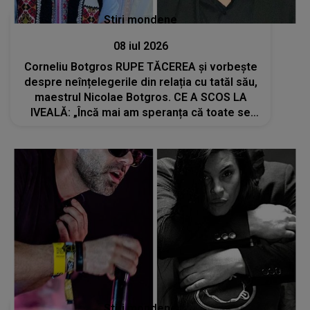
Stiri mondene
08 iul 2026
Corneliu Botgros RUPE TĂCEREA și vorbește
despre neînțelegerile din relația cu tatăl său,
maestrul Nicolae Botgros. CE A SCOS LA
IVEALĂ: „Încă mai am speranța că toate se
vor lămuri”
Stiri mondene