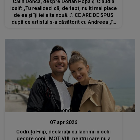
Călin Donca, despre Dorian Popa și Claudia
Iosif: „Tu realizezi că, de fapt, nu îți mai place
de ea și îți iei alta nouă...”. CE ARE DE SPUS
după ce artistul s-a căsătorit cu Andreea „în
timp record”
Stiri mondene
07 apr 2026
Codruța Filip, declarații cu lacrimi în ochi
despre copii. MOTIVUL pentru care nu a