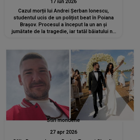
17 iun 2026
Cazul morții lui Andrei Șerban Ionescu,
studentul ucis de un polițist beat în Poiana
Brașov. Procesul a început la un an și
jumătate de la tragedie, iar tatăl băiatului nu
a fost lăsat să intre în sala de judecată: „Te
rog frumos, copilul meu e mort și..”
Stiri mondene
27 apr 2026