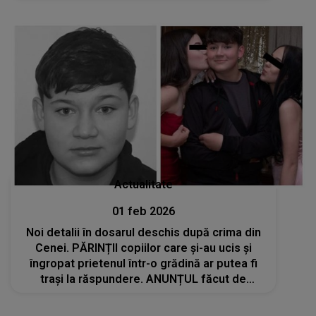
„Legea e lege pentru toată lumea”
Actualitate
01 feb 2026
Noi detalii în dosarul deschis după crima din
Cenei. PĂRINȚII copiilor care și-au ucis și
îngropat prietenul într-o grădină ar putea fi
trași la răspundere. ANUNȚUL făcut de
avocatul familiei lui Mario Alin Berinde: „Am
solicitat...”