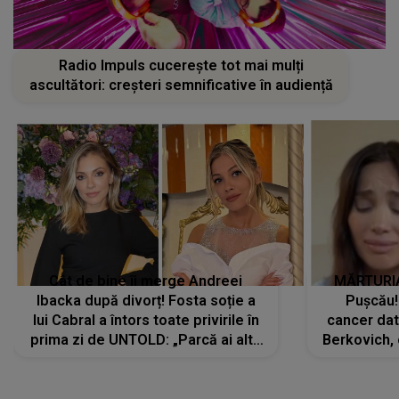
Radio Impuls cucerește tot mai mulți
ascultători: creșteri semnificative în audiență
Cât de bine îi merge Andreei
MĂRTURIA
Ibacka după divorț! Fosta soție a
Pușcău!
lui Cabral a întors toate privirile în
cancer dato
prima zi de UNTOLD: „Parcă ai altă
Berkovich, 
strălucire, emani putere,
accident ru
încredere, siguranță...”
Dacă nu 