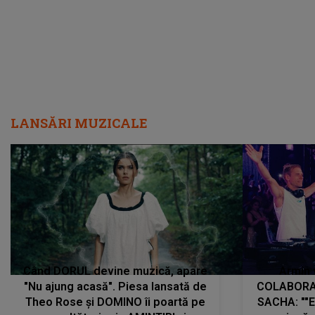
LANSĂRI MUZICALE
Când DORUL devine muzică, apare
Armin 
"Nu ajung acasă". Piesa lansată de
COLABORAR
Theo Rose și DOMINO îi poartă pe
SACHA: ""E