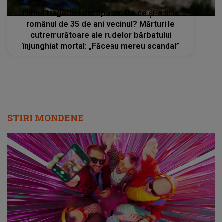
Filmul tragediei din Spania. De ce și-a ucis
românul de 35 de ani vecinul? Mărturiile
cutremurătoare ale rudelor bărbatului
înjunghiat mortal: „Făceau mereu scandal”
STIRI MONDENE