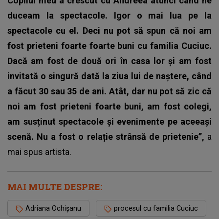
Copilul meu a crescut cu Andreea atunci când ne
duceam la spectacole. Igor o mai lua pe la
spectacole cu el. Deci nu pot să spun că noi am
fost prieteni foarte foarte buni cu familia Cuciuc.
Dacă am fost de două ori în casa lor și am fost
invitată o singură dată la ziua lui de naștere, când
a făcut 30 sau 35 de ani. Atât, dar nu pot să zic că
noi am fost prieteni foarte buni, am fost colegi,
am susținut spectacole și evenimente pe aceeași
scenă. Nu a fost o relație strânsă de prietenie”,
a
mai spus artista.
MAI MULTE DESPRE:
Adriana Ochișanu
procesul cu familia Cuciuc