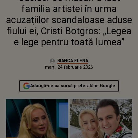
EI, CRISTI BOTGROS: „LEGEA E
familia artistei în urma
LEGE PENTRU TOATĂ LUMEA”
acuzațiilor scandaloase aduse
fiului ei, Cristi Botgros: „Legea
e lege pentru toată lumea”
Autor:
BIANCA ELENA
Publicat:
marți, 24 februarie 2026
Actualizat:
marți, 24 februarie 2026
Adaugă-ne ca sursă preferată în Google