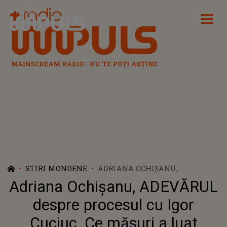
Radio Impuls
STIRI MONDENE
ADRIANA OCHIȘANU,
ADEVĂRUL DESPRE PROCESUL
Adriana Ochișanu, ADEVĂRUL
CU IGOR CUCIUC. CE MĂSURI A
LUAT FAMILIA ARTISTEI ÎN
despre procesul cu Igor
URMA ACUZAȚIILOR
Cuciuc. Ce măsuri a luat
SCANDALOASE ADUSE FIULUI