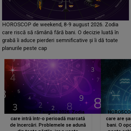
Emanuel a ținut ACEST DETALIU ASCUNS până
acum! În fața Alexandrei, concurentul din Casa Iubirii
face o MĂRTURISIRE NEAȘTEPTATĂ despre mama
sa: "I-am spus și ei în față, eu nu te iubesc pentru
că..."
HOROSCOP 7 august 2026. Zodia
HOROSCOP 
care intră într-o perioadă marcată
care are șa
de încercări. Problemele se adună
bani. O opo