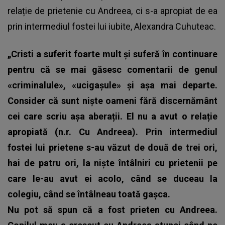
relație de prietenie cu Andreea, ci s-a apropiat de ea
prin intermediul fostei lui iubite, Alexandra Cuhuteac.
„Cristi a suferit foarte mult și suferă în continuare
pentru că se mai găsesc comentarii de genul
«criminalule», «ucigașule» și așa mai departe.
Consider că sunt niște oameni fără discernământ
cei care scriu așa aberații. El nu a avut o relație
apropiată (n.r. Cu Andreea). Prin intermediul
fostei lui prietene s-au văzut de două de trei ori,
hai de patru ori, la niște întâlniri cu prietenii pe
care le-au avut ei acolo, când se duceau la
colegiu, când se întâlneau toată gașca.
Nu pot să spun că a fost prieten cu Andreea.