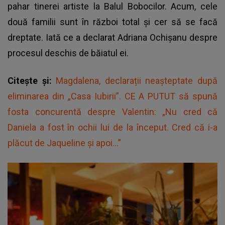
pahar tinerei artiste la Balul Bobocilor. Acum, cele
două familii sunt în război total și cer să se facă
dreptate. Iată ce a declarat Adriana Ochișanu despre
procesul deschis de băiatul ei.
Citește și:
Magdalena, declarații neașteptate după
eliminarea din „Casa Iubirii”. CE A PUTUT să spună
fosta concurentă despre Valentin: „Nu cred că
Daniela a fost în ochii lui de la început. Cred că i-a
plăcut de Jaqueline și apoi...”