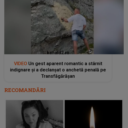
kanald2.ro
VIDEO
Un gest aparent romantic a stârnit
indignare și a declanșat o anchetă penală pe
Transfăgărășan
RECOMANDĂRI