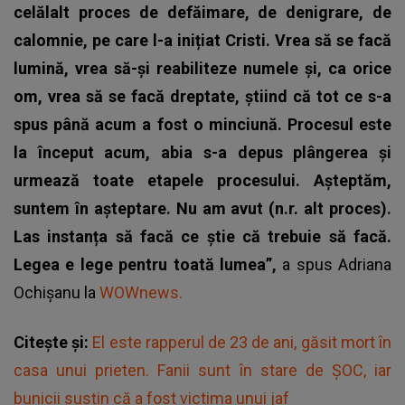
celălalt proces de defăimare, de denigrare, de
calomnie, pe care l-a inițiat Cristi. Vrea să se facă
lumină, vrea să-și reabiliteze numele și, ca orice
om, vrea să se facă dreptate, știind că tot ce s-a
spus până acum a fost o minciună. Procesul este
la început acum, abia s-a depus plângerea și
urmează toate etapele procesului. Așteptăm,
suntem în așteptare. Nu am avut (n.r. alt proces).
Las instanța să facă ce știe că trebuie să facă.
Legea e lege pentru toată lumea”,
a spus Adriana
Ochișanu la
WOWnews.
Citește și:
El este rapperul de 23 de ani, găsit mort în
casa unui prieten. Fanii sunt în stare de ȘOC, iar
bunicii susțin că a fost victima unui jaf