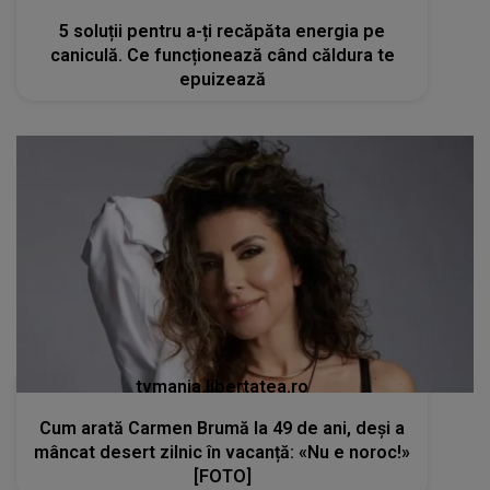
5 soluții pentru a-ți recăpăta energia pe
caniculă. Ce funcționează când căldura te
epuizează
tvmania.libertatea.ro
Cum arată Carmen Brumă la 49 de ani, deși a
mâncat desert zilnic în vacanță: «Nu e noroc!»
[FOTO]