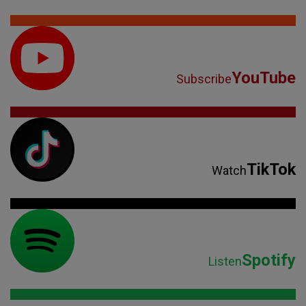
YouTube
Subscribe
TikTok
Watch
Spotify
Listen