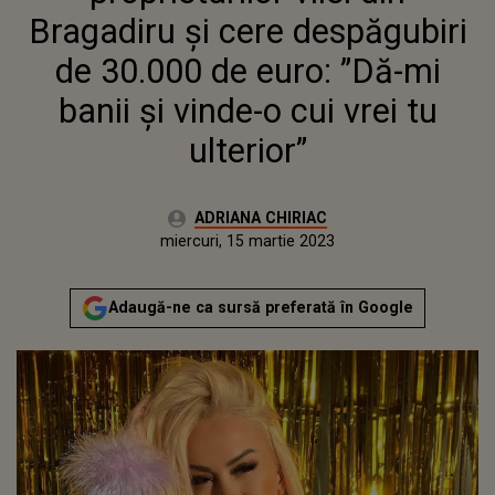
CUI VREI TU ULTERIOR”
Bragadiru și cere despăgubiri
de 30.000 de euro: ”Dă-mi
banii și vinde-o cui vrei tu
ulterior”
Autor:
ADRIANA CHIRIAC
Publicat:
miercuri, 15 martie 2023
Adaugă-ne ca sursă preferată în Google