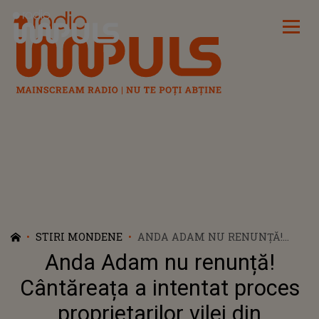
Radio Impuls
STIRI MONDENE
ANDA ADAM NU RENUNȚĂ!
CÂNTĂREAȚA A INTENTAT
Anda Adam nu renunță!
PROCES PROPRIETARILOR VILEI
DIN BRAGADIRU ȘI CERE
Cântăreața a intentat proces
DESPĂGUBIRI DE 30.000 DE
proprietarilor vilei din
EURO: ”DĂ-MI BANII ȘI VINDE-O