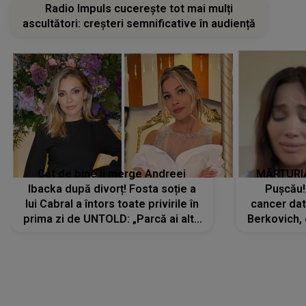
Radio Impuls cucerește tot mai mulți
ascultători: creșteri semnificative în audiență
Cât de bine îi merge Andreei
MĂRTURIA
Ibacka după divorț! Fosta soție a
Pușcău!
lui Cabral a întors toate privirile în
cancer dato
prima zi de UNTOLD: „Parcă ai altă
Berkovich, 
strălucire, emani putere,
accident ru
încredere, siguranță...”
Dacă nu 