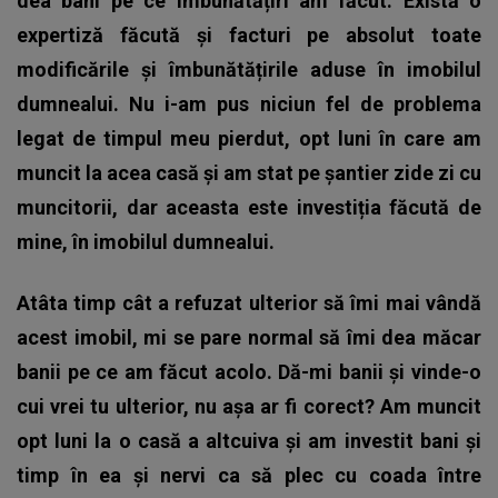
dea bani pe ce îmbunătățiri am făcut.
Există o
expertiză făcută și facturi pe absolut toate
modificările și îmbunătățirile aduse în imobilul
dumnealui. Nu i-am pus niciun fel de problema
legat de timpul meu pierdut, opt luni în care am
muncit la acea casă și am stat pe șantier zide zi cu
muncitorii, dar aceasta este investiția făcută de
mine, în imobilul dumnealui.
Atâta timp cât a refuzat ulterior să îmi mai vândă
acest imobil, mi se pare normal să îmi dea măcar
banii pe ce am făcut acolo. Dă-mi banii și vinde-o
cui vrei tu ulterior, nu așa ar fi corect? Am muncit
opt luni la o casă a altcuiva și am investit bani și
timp în ea și nervi ca să plec cu coada între