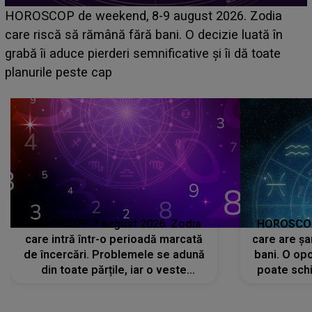
Emanuel a ținut ACEST DETALIU ASCUNS până
acum! În fața Alexandrei, concurentul din Casa Iubirii
face o MĂRTURISIRE NEAȘTEPTATĂ despre mama
sa: "I-am spus și ei în față, eu nu te iubesc pentru
că..."
HOROSCOP 7 august 2026. Zodia
HOROSCOP 
care intră într-o perioadă marcată
care are șa
de încercări. Problemele se adună
bani. O opo
din toate părțile, iar o veste
poate schi
neașteptată îi dă planurile peste
la
cap