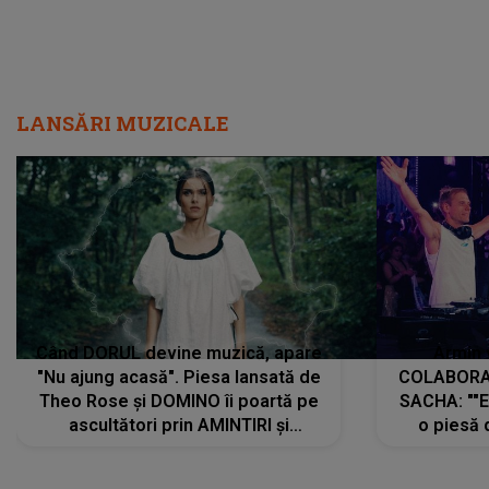
LANSĂRI MUZICALE
Când DORUL devine muzică, apare
Armin 
"Nu ajung acasă". Piesa lansată de
COLABORAR
Theo Rose și DOMINO îi poartă pe
SACHA: ""E
ascultători prin AMINTIRI și
o piesă 
REGĂSIRI, iar drumul emoțiilor
imediat pre
trece prin sufletul publicului:
cu mine șt