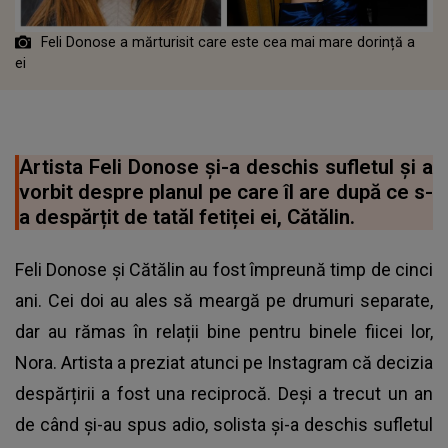
Feli Donose a mărturisit care este cea mai mare dorință a
ei
Artista Feli Donose și-a deschis sufletul și a
vorbit despre planul pe care îl are după ce s-
a despărțit de tatăl fetiței ei, Cătălin.
Feli Donose și Cătălin au fost împreună timp de cinci
ani. Cei doi au ales să meargă pe drumuri separate,
dar au rămas în relații bine pentru binele fiicei lor,
Nora. Artista a preziat atunci pe Instagram că decizia
despărțirii a fost una reciprocă. Deși a trecut un an
de când și-au spus adio, solista și-a deschis sufletul