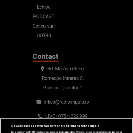
Echipa
PODCAST
Concursuri
HOT40
Contact
Bd. Mărăști 65-67,
Romexpo Intrarea C,
Pavilion T, sector 1
office@radioimpuls.ro
LIVE : 0754-222.999
WhatsApp: 0754-222.999
Nouă ne pasă ca datele tale personale să rămână confidențiale
Noi și partenerii noștri
589
stocăm și/sau accesăm informații pe dispozitivul dvs., precum identificatorii cookie unici pentru