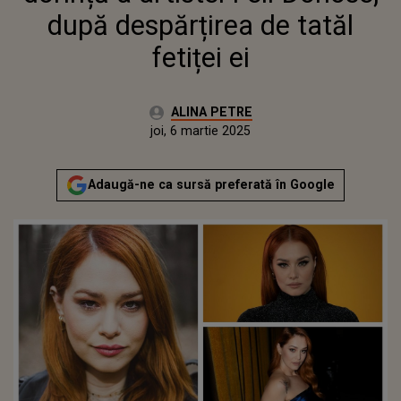
după despărțirea de tatăl
fetiței ei
Autor:
ALINA PETRE
Publicat:
miercuri, 6 martie 2024
Actualizat:
joi, 6 martie 2025
Adaugă-ne ca sursă preferată în Google