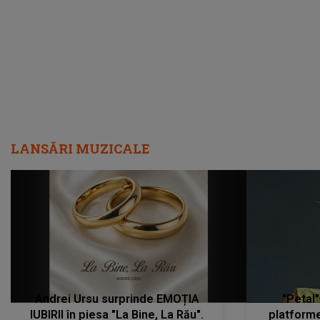
metastază...”
LANSĂRI MUZICALE
Andrei Ursu surprinde EMOȚIA
"Petal"
IUBIRII în piesa "La Bine, La Rău".
platforme