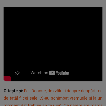
Citește și:
Feli Donose, dezvăluiri despre despărțirea
de tatăl fiicei sale: „S-au schimbat vremurile și la un
moment dat trebuie să te rupi”. Ce părere are mama