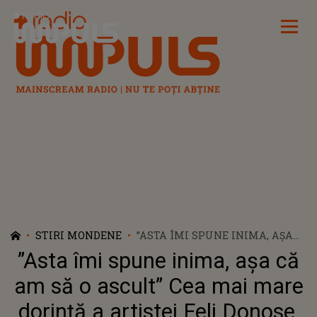
Radio Impuls
STIRI MONDENE
”ASTA ÎMI SPUNE INIMA, AȘA
CĂ AM SĂ O ASCULT” CEA MAI
”Asta îmi spune inima, așa că
MARE DORINȚĂ A ARTISTEI
FELI DONOSE, DUPĂ
am să o ascult” Cea mai mare
DESPĂRȚIREA DE TATĂL
dorință a artistei Feli Donose,
FETIȚEI EI