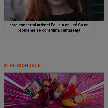
”Am zis că nu vreau să mor” Motivul pentru
care concertul artistei Feli s-a anulat! Cu ce
probleme se confruntă cântăreața
STIRI MONDENE