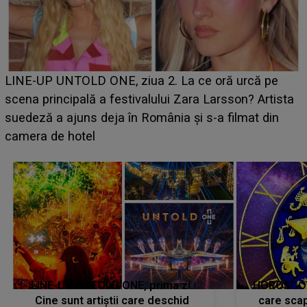
Ce a dezvăluit noua concurentă din "Casa Iubirii" l-a
luat prin surprindere pe Emanuel. CINE ESTE
BĂIATUL VIZAT de Alexandra?! Aflându-se în fața
faptului împlinit, A RECUNOSCUT IMEDIAT: "Am
avut..."
LINE-UP UNTOLD ONE, prima zi.
HOROSCOP 
Cine sunt artiștii care deschid
care scap