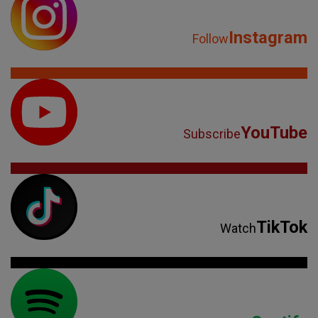
Instagram
Follow
YouTube
Subscribe
TikTok
Watch