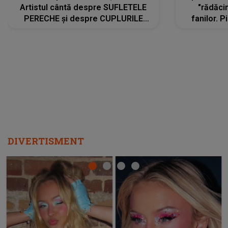
Artistul cântă despre SUFLETELE
"rădăci
PERECHE și despre CUPLURILE
fanilor. 
care aleg să meargă împreună pe
Arian
același drum, INDIFERENT DE CE LE
ascultă
REZERVĂ VIAȚA
DIVERTISMENT