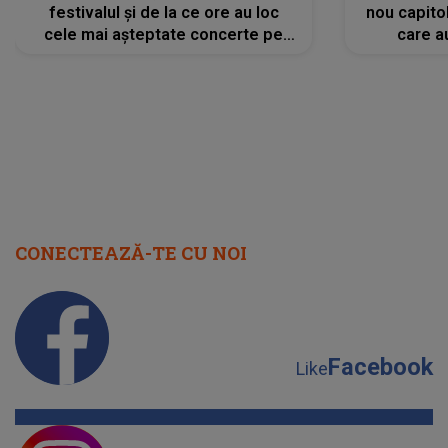
festivalul și de la ce ore au loc
nou capitol
cele mai așteptate concerte pe
care a
scena principală?
perioadă 
CONECTEAZĂ-TE CU NOI
Facebook
Like