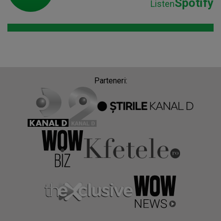
Spotify
Listen
Parteneri: