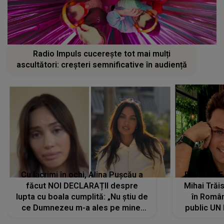
Radio Impuls cucerește tot mai mulți
ascultători: creșteri semnificative în audiență
Cu lacrimi în ochi, Alina Pușcău a
REVEDERE
făcut NOI DECLARAȚII despre
Mihai Trăis
lupta cu boala cumplită: „Nu știu de
în Români
ce Dumnezeu m-a ales pe mine.
public UN
Am cancer la sân, am intrat în
"Nu știu ce