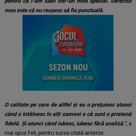
pentru că l-am iubit într-un mod special. Defectul
meu este că nu reușesc să fiu punctuală.
O calitate pe care de altfel și eu o prețuiesc atunci
când o întâlnesc în alți oameni e că sunt o prietenă
fidelă. Și atunci când iubesc, iubesc fără analiză.”,
a
mai spus Feli, pentru sursa citată anterior.