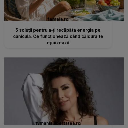
femeia.ro
5 soluții pentru a-ți recăpăta energia pe
caniculă. Ce funcționează când căldura te
epuizează
tvmania.libertatea.ro