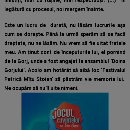
liniștiți, mai cu rușine, mai respectuoși. (...)
În
legătură cu procesul, noi mergem înainte.
Este un lucru de durată, nu lăsăm lucrurile așa
cum se dorește. Până la urmă sperăm să se facă
dreptate, nu ne lăsăm.
Nu vrem să fie uitat fratele
meu. Am ținut cont de începuturile lui, el pornind
de la Gorj, unde a fost angajat la ansamblul ‘Doina
Gorjului’. Acolo am hotărât să aibă loc ‘Festivalul
Petrică Mîțu Stoian’ să păstrăm vie memoria lui.
Ne ocupăm să nu îl uite nimeni.