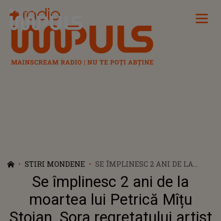
Radio Impuls
STIRI MONDENE
SE ÎMPLINESC 2 ANI DE LA
MOARTEA LUI PETRICĂ MÎȚU
Se împlinesc 2 ani de la
STOIAN. SORA REGRETATULUI
ARTIST CONTINUĂ PROCESUL
moartea lui Petrică Mîțu
PE MOȘTENIRE CU FOSTUL
Stoian. Sora regretatului artist
IMPRESAR: "NU LĂSĂM