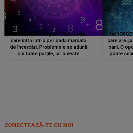
HOROSCOP 7 august 2026. Zodia
HOROSCOP 
care intră într-o perioadă marcată
care are șa
de încercări. Problemele se adună
bani. O opo
din toate părțile, iar o veste
poate schi
neașteptată îi dă planurile peste
la
cap
CONECTEAZĂ-TE CU NOI