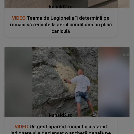
kanald2.ro
VIDEO
Teama de Legionella îi determină pe
români să renunțe la aerul condiționat în plină
caniculă
kanald2.ro
VIDEO
Un gest aparent romantic a stârnit
indignare și a declanșat o anchetă penală pe