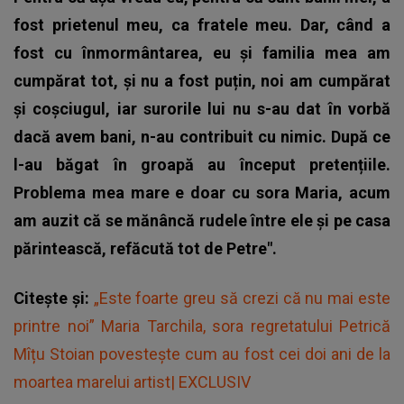
fost prietenul meu, ca fratele meu. Dar, când a
fost cu înmormântarea, eu și familia mea am
cumpărat tot, și nu a fost puțin, noi am cumpărat
și coșciugul, iar surorile lui nu s-au dat în vorbă
dacă avem bani, n-au contribuit cu nimic. După ce
l-au băgat în groapă au început pretențiile.
Problema mea mare e doar cu sora Maria, acum
am auzit că se mănâncă rudele între ele și pe casa
părintească, refăcută tot de Petre".
Citește și:
„Este foarte greu să crezi că nu mai este
printre noi” Maria Tarchila, sora regretatului Petrică
Mîțu Stoian povestește cum au fost cei doi ani de la
moartea marelui artist| EXCLUSIV