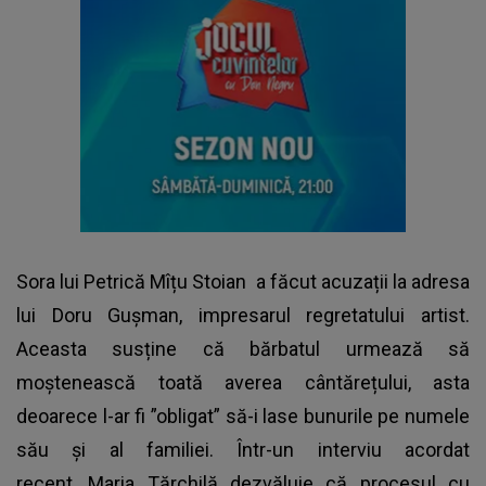
Sora lui Petrică Mîțu Stoian
a făcut acuzații la adresa
lui Doru Gușman, impresarul regretatului artist.
Aceasta susține că bărbatul urmează să
moștenească toată averea cântărețului, asta
deoarece l-ar fi ”obligat” să-i lase bunurile pe numele
său și al familiei. Într-un interviu acordat
recent, Maria Tărchilă dezvăluie că procesul cu