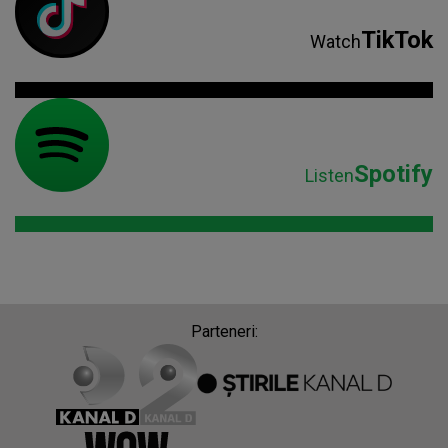
TikTok
Watch
Spotify
Listen
Parteneri: