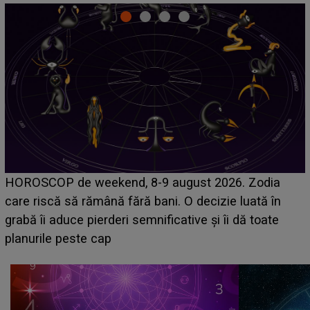
Emanuel a ținut ACEST DETALIU ASCUNS până
acum! În fața Alexandrei, concurentul din Casa Iubirii
face o MĂRTURISIRE NEAȘTEPTATĂ despre mama
sa: "I-am spus și ei în față, eu nu te iubesc pentru
că..."