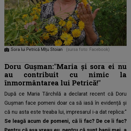
Sora lui Petrică Mîțu Stoian
(sursa foto: Facebook)
Doru Gușman:"Maria și sora ei nu
au contribuit cu nimic la
înmormântarea lui Petrică!"
După ce
Maria Tărchilă
a declarat recent că Doru
Gușman face pomeni doar ca să iasă în evidență și
că nu asta este treaba lui, impresarul i-a dat replica:"
Se leagă acum de pomeni, că îi fac? De ce îi fac?
Pentru că așa vreau eu, pentru că sunt banii mei, a