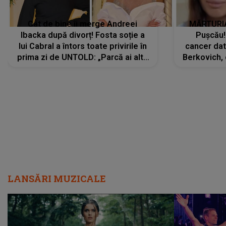
Cât de bine îi merge Andreei
MĂRTURIA
Ibacka după divorț! Fosta soție a
Pușcău!
lui Cabral a întors toate privirile în
cancer dato
prima zi de UNTOLD: „Parcă ai altă
Berkovich, 
strălucire, emani putere,
accident ru
încredere, siguranță...”
Dacă nu 
LANSĂRI MUZICALE