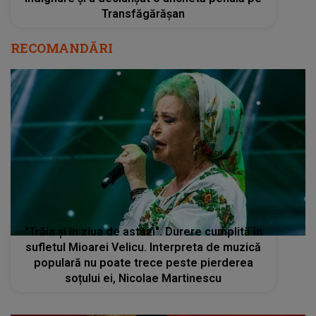
Transfăgărășan
RECOMANDĂRI
"Trăia și în ziua de astăzi". Durere cumplită în
sufletul Mioarei Velicu. Interpreta de muzică
populară nu poate trece peste pierderea
soțului ei, Nicolae Martinescu