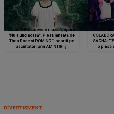
Când DORUL devine muzică, apare
Armin 
"Nu ajung acasă". Piesa lansată de
COLABORAR
Theo Rose și DOMINO îi poartă pe
SACHA: ""E
ascultători prin AMINTIRI și
o piesă 
REGĂSIRI, iar drumul emoțiilor
imediat pre
trece prin sufletul publicului:
cu mine șt
"Pentru toți cei care au plecat
păstrăm do
departe ca să le fie mai bine"
DIVERTISMENT