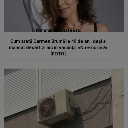
tvmania.libertatea.ro
Cum arată Carmen Brumă la 49 de ani, deși a
mâncat desert zilnic în vacanță: «Nu e noroc!»
[FOTO]