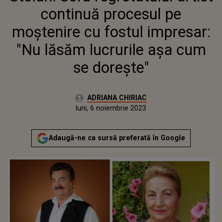
LUCRURILE AȘA CUM SE
continuă procesul pe
DOREȘTE"
moștenire cu fostul impresar:
"Nu lăsăm lucrurile așa cum
se dorește"
Autor:
ADRIANA CHIRIAC
Publicat:
luni, 6 noiembrie 2023
Adaugă-ne ca sursă preferată în Google