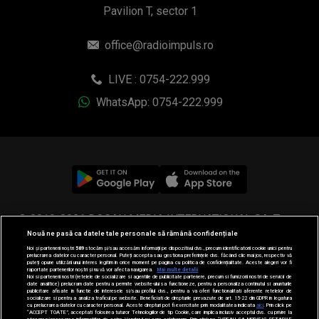
Pavilion T, sector 1
office@radioimpuls.ro
LIVE : 0754-222.999
WhatsApp: 0754-222.999
© 2019-2026 DOGAN MEDIA INTERNATIONAL SA, Toate
Nouă ne pasă ca datele tale personale să rămână confidențiale
drepturile rezervate.
Noi și partenerii noștri
589
stocăm și/sau accesăm informații pe dispozitivul dvs., precum identificatorii cookie unici pentru
prelucrarea datelor cu caracter personal. Puteți accepta sau gestiona preferințele dvs. făcând clic mai jos, respectiv vă
puteți opune utilizării unui interes legitim în orice moment pe pagina cu politica de confidențialitate. Aceste alegeri vor fi
raportate partenerilor noștri și nu vă vor afecta navigarea.
Mai multe detalii
Noi si partenerii nostri (retelele de socializare si agentiile de publicitate partenere, precum si furnizorii nostri de servicii de
date analitice) prelucram date pentru a permite website-ului sa functioneze, pentru a personaliza continutul si anunturile
publicitare afisate in functie de interesele si/sau profilul dvs., pentru a va oferi functionalitati aferente retelelor de
socializare si pentru a analiza traficul pe website. Beneficiati de drepturile prevazute de art. 15-22 din GDPR in legatura
cu prelucrarea datelor cu caracter personal. Aceste drepturi pot fi exercitate prin modalitatea indicata
aici
. Prin click pe
“ACCEPT TOATE”, acceptati folosirea tuturor Tehnologiilor de tip Cookie, care implica inclusiv acceptul dvs. cu privire la