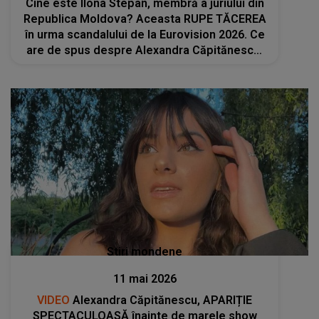
Cine este Ilona Stepan, membră a juriului din
Republica Moldova? Aceasta RUPE TĂCEREA
în urma scandalului de la Eurovision 2026. Ce
are de spus despre Alexandra Căpitănescu:
„Ceva s-a întâmplat cu ea la repetiția
generală...”
Stiri mondene
11 mai 2026
VIDEO
Alexandra Căpitănescu, APARIȚIE
SPECTACULOASĂ înainte de marele show