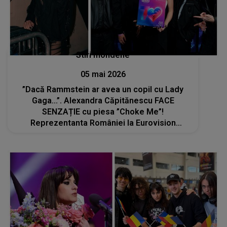
Stiri mondene
05 mai 2026
”Dacă Rammstein ar avea un copil cu Lady
Gaga...”. Alexandra Căpitănescu FACE
SENZAȚIE cu piesa ”Choke Me”!
Reprezentanta României la Eurovision
pregătește un element surpriză pentru public
în semifinala de pe 14 mai