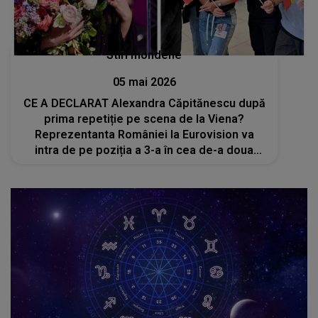
Stiri mondene
05 mai 2026
CE A DECLARAT Alexandra Căpitănescu după
prima repetiție pe scena de la Viena?
Reprezentanta României la Eurovision va
intra de pe poziția a 3-a în cea de-a doua
semifinală a competiției muzicale: „Nu pot
descrie acest sentiment. A fost visul meu
să...”