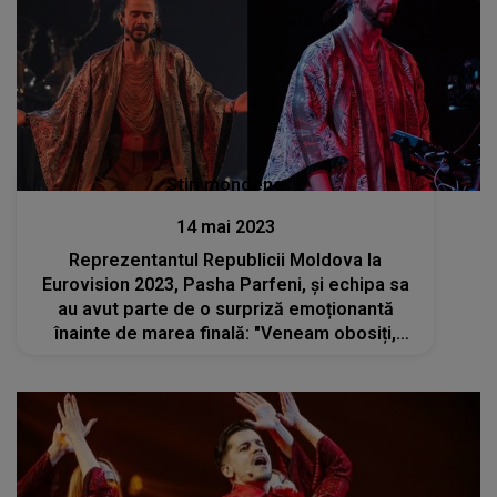
Stiri mondene
14 mai 2023
Reprezentantul Republicii Moldova la
Eurovision 2023, Pasha Parfeni, și echipa sa
au avut parte de o surpriză emoționantă
înainte de marea finală: "Veneam obosiți,
târziu, după repetiție" - VIDEO