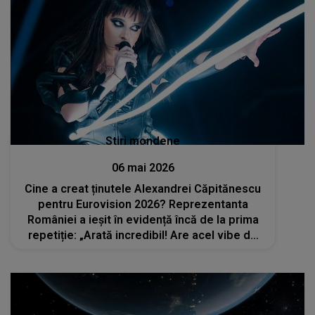
Stiri mondene
06 mai 2026
Cine a creat ținutele Alexandrei Căpitănescu
pentru Eurovision 2026? Reprezentanta
României a ieșit în evidență încă de la prima
repetiție: „Arată incredibil! Are acel vibe de
Lady Gaga combinat cu un strop de...”