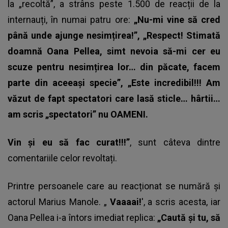
la „recoltă”, a strâns peste 1.500 de reacții de la
internauți, în numai patru ore:
„Nu-mi vine să cred
până unde ajunge nesimțirea!”, „Respect! Stimată
doamnă Oana Pellea, simt nevoia să-mi cer eu
scuze pentru nesimțirea lor… din păcate, facem
parte din aceeași specie”, „Este incredibil!!! Am
văzut de fapt spectatori care lasă sticle… hârtii…
am scris „spectatori” nu OAMENI.
Vin și eu să fac curat!!!”
, sunt câteva dintre
comentariile celor revoltați.
Printre persoanele care au reacționat se numără și
actorul Marius Manole. „
Vaaaai!
', a scris acesta, iar
Oana Pellea
i-a întors imediat replica:
„Caută și tu, să