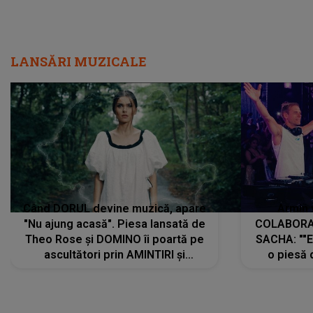
LANSĂRI MUZICALE
Când DORUL devine muzică, apare
Armin 
"Nu ajung acasă". Piesa lansată de
COLABORAR
Theo Rose și DOMINO îi poartă pe
SACHA: ""E
ascultători prin AMINTIRI și
o piesă 
REGĂSIRI, iar drumul emoțiilor
imediat pre
trece prin sufletul publicului:
cu mine șt
"Pentru toți cei care au plecat
păstrăm do