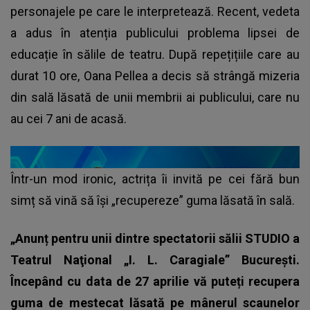
personajele pe care le interpretează. Recent, vedeta
a adus în atenția publicului problema lipsei de
educație în sălile de teatru. După repețițiile care au
durat 10 ore, Oana Pellea a decis să strângă mizeria
din sală lăsată de unii membrii ai publicului, care nu
au cei 7 ani de acasă.
Într-un mod ironic, actrița îi invită pe cei fără bun
simț să vină să își „recupereze” guma lăsată în sală.
„Anunț pentru unii dintre spectatorii sălii STUDIO a
Teatrul Naţional „I. L. Caragiale” Bucureşti.
Începând cu data de 27 aprilie vă puteți recupera
guma de mestecat lăsată pe mânerul scaunelor