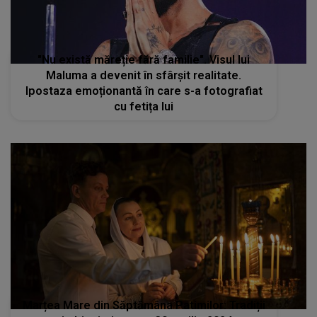
"Nu există măreție fără familie". Visul lui
Maluma a devenit în sfârșit realitate.
Ipostaza emoționantă în care s-a fotografiat
cu fetița lui
Marțea Mare din Săptămâna Patimilor: Tradiții