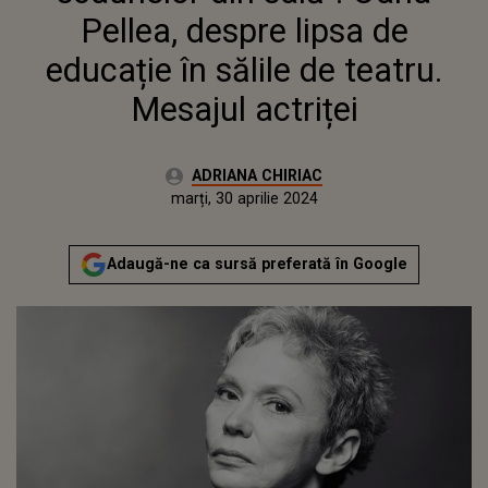
Pellea, despre lipsa de
educație în sălile de teatru.
Mesajul actriței
Autor:
ADRIANA CHIRIAC
Publicat:
marți, 30 aprilie 2024
Actualizat:
marți, 30 aprilie 2024
Adaugă-ne ca sursă preferată în Google