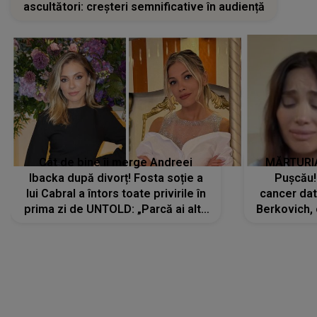
ascultători: creșteri semnificative în audiență
Cât de bine îi merge Andreei
MĂRTURIA
Ibacka după divorț! Fosta soție a
Pușcău!
lui Cabral a întors toate privirile în
cancer dato
prima zi de UNTOLD: „Parcă ai altă
Berkovich, 
strălucire, emani putere,
accident ru
încredere, siguranță...”
Dacă nu 