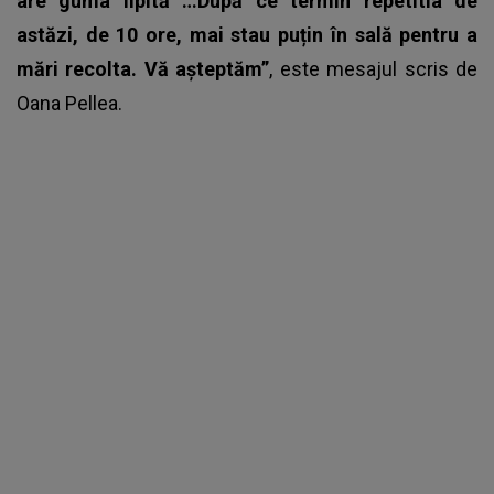
are guma lipită …După ce termin repetitia de
astăzi, de 10 ore, mai stau puțin în sală pentru a
mări recolta. Vă așteptăm”
, este mesajul scris de
Oana Pellea
.