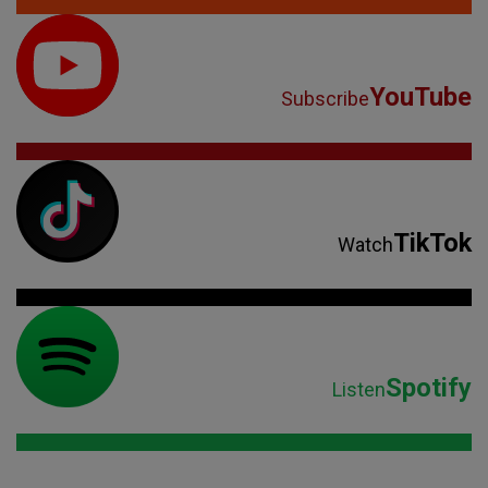
YouTube
Subscribe
TikTok
Watch
Spotify
Listen