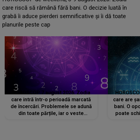
acum! În fața Alexandrei, concurentul din Casa Iubirii
face o MĂRTURISIRE NEAȘTEPTATĂ despre mama
sa: "I-am spus și ei în față, eu nu te iubesc pentru
că..."
HOROSCOP 7 august 2026. Zodia
HOROSCOP 
care intră într-o perioadă marcată
care are șa
de încercări. Problemele se adună
bani. O opo
din toate părțile, iar o veste
poate schi
neașteptată îi dă planurile peste
la
cap