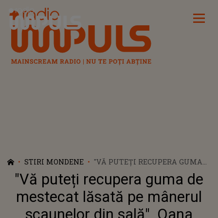
Radio Impuls
STIRI MONDENE
"VĂ PUTEȚI RECUPERA GUMA
DE MESTECAT LĂSATĂ PE
"Vă puteți recupera guma de
MÂNERUL SCAUNELOR DIN
SALĂ". OANA PELLEA, DESPRE
mestecat lăsată pe mânerul
LIPSA DE EDUCAȚIE ÎN SĂLILE
scaunelor din sală". Oana
DE TEATRU. MESAJUL ACTRIȚEI