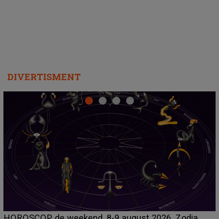
departe ca să le fie mai bine"
DIVERTISMENT
Emanuel a ținut ACEST DETALIU ASCUNS până