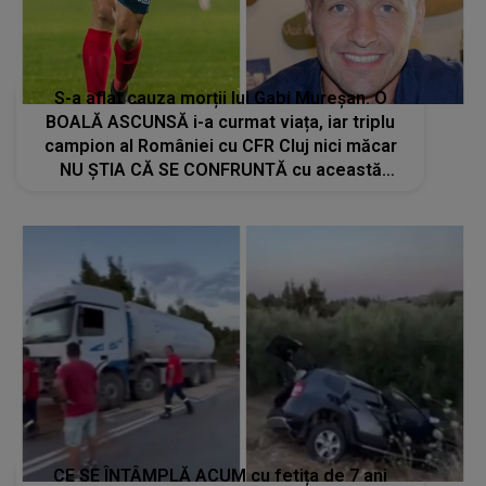
S-a aflat cauza morții lui Gabi Mureșan. O
BOALĂ ASCUNSĂ i-a curmat viața, iar triplu
campion al României cu CFR Cluj nici măcar
NU ȘTIA CĂ SE CONFRUNTĂ cu această
problemă. Familia este distrusă de durere
CE SE ÎNTÂMPLĂ ACUM cu fetița de 7 ani