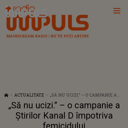
Radio Impuls
ACTUALITATE
„SĂ NU UCIZI.” – O CAMPANIE A
ŞTIRILOR KANAL D ÎMPOTRIVA
„Să nu ucizi.” – o campanie a
FEMICIDULUI
Ştirilor Kanal D împotriva
femicidului