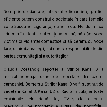
Doar prin solidaritate, intervenție timpurie și politici
eficiente putem construi o societate în care femeile
să trăiască în siguranță, nu în frică. Ne dorim să
aducem în atenţie suferința ascunsă, să dăm voce
victimelor violentei domestice și să cerem, cu voce
tare, schimbarea legii, acțiune și responsabilitate din
partea comunității și a autorităților.
Claudia Costandiş, reporter al Stirilor Kanal D, a
realizat întreaga serie de reportaje din cadrul
campaniei. Demersul Ştirilor Kanal D va fi susţinut de
vedetele Kanal D, Kanal D2 si Radio Impuls, în toate
emisiunile celor două staţii TV şi ale radioului,
precum şi pe proprietăţile Digital din portofoliul