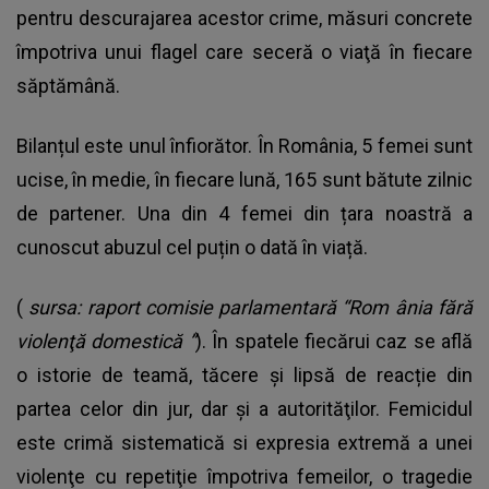
pentru descurajarea acestor crime, măsuri concrete
împotriva unui flagel care seceră o viaţă în fiecare
săptămână.
Bilanțul este unul înfiorător. În România, 5 femei sunt
ucise, în medie, în fiecare lună, 165 sunt bătute zilnic
de partener. Una din 4 femei din țara noastră a
cunoscut abuzul cel puțin o dată în viață.
(
sursa: raport comisie parlamentară “Rom
ânia fără
violenţă domestică
”
). În spatele fiecărui caz se află
o istorie de teamă, tăcere și lipsă de reacție din
partea celor din jur, dar şi a autorităţilor. Femicidul
este crimă sistematică si expresia extremă a unei
violenţe cu repetiţie împotriva femeilor, o tragedie