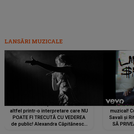
LANSĂRI MUZICALE
De această dată, "Dilaila" se simte
COLABORAR
altfel printr-o interpretare care NU
muzical! C
POATE FI TRECUTĂ CU VEDEREA
Savali și Ri
de public! Alexandra Căpitănescu
SĂ PRIV
a lansat VERSIUNEA LIVE a piesei