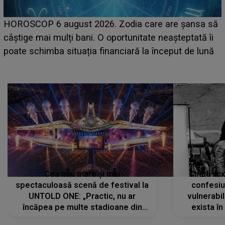
LINE-UP UNTOLD ONE, prima zi. Cine sunt artiștii
care deschid festivalul și de la ce ore au loc cele mai
așteptate concerte pe scena principală?
Cea mai mare și mai
Charli xc
spectaculoasă scenă de festival la
confesiu
UNTOLD ONE: „Practic, nu ar
vulnerabil
încăpea pe multe stadioane din
exista în
lume”. Evenimentul începe joi, 6