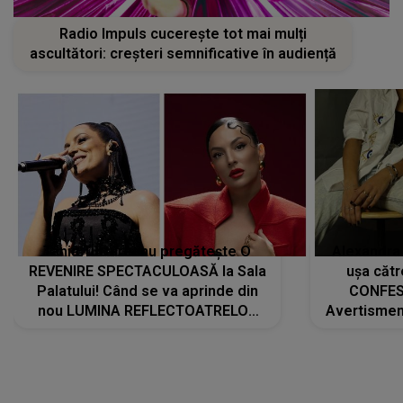
Radio Impuls cucerește tot mai mulți
ascultători: creșteri semnificative în audiență
Tania Turtureanu pregătește O
Alexandra
REVENIRE SPECTACULOASĂ la Sala
ușa cătr
Palatului! Când se va aprinde din
CONFES
nou LUMINA REFLECTOATRELOR
Avertismentu
pentru artistă: " Vor fi multe
rămas ÎNT
cântece noi, în premieră. Cântece
au format-
care abia acum învață să respire"
"Am f