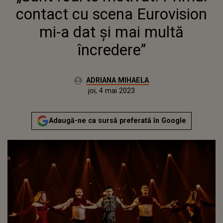
contact cu scena Eurovision
mi-a dat și mai multă
încredere”
Autor:
ADRIANA MIHAELA
Publicat:
miercuri, 4 mai 2022
Actualizat:
joi, 4 mai 2023
Adaugă-ne ca sursă preferată în Google