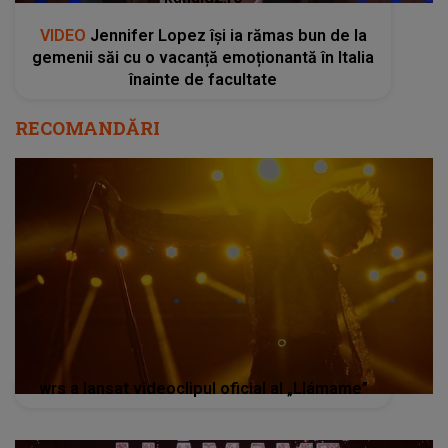
VIDEO
Jennifer Lopez își ia rămas bun de la
gemenii săi cu o vacanță emoționantă în Italia
înainte de facultate
RECOMANDĂRI
wrs a lansat videoclipul oficial al „Llámame”