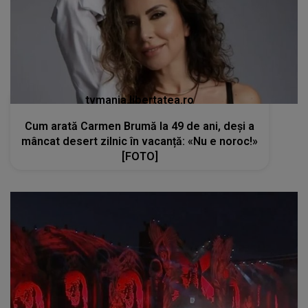
tvmania.libertatea.ro
Cum arată Carmen Brumă la 49 de ani, deși a
mâncat desert zilnic în vacanță: «Nu e noroc!»
[FOTO]