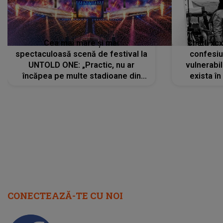
Cea mai mare și mai
Charli xc
spectaculoasă scenă de festival la
confesiu
UNTOLD ONE: „Practic, nu ar
vulnerabil
încăpea pe multe stadioane din
exista în
lume”. Evenimentul începe joi, 6
august 2026
CONECTEAZĂ-TE CU NOI