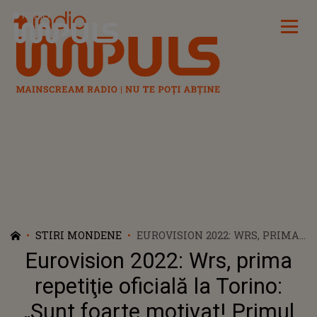
Radio Impuls
STIRI MONDENE
EUROVISION 2022: WRS, PRIMA
REPETIŢIE OFICIALĂ LA
Eurovision 2022: Wrs, prima
TORINO: „SUNT FOARTE
MOTIVAT! PRIMUL CONTACT CU
repetiţie oficială la Torino:
SCENA EUROVISION MI-A DAT ȘI
„Sunt foarte motivat! Primul
MAI MULTĂ ÎNCREDERE”