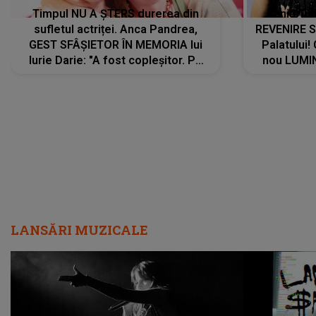
Timpul NU A ȘTERS durerea din
Tania Tu
sufletul actriței. Anca Pandrea,
REVENIRE 
GEST SFÂȘIETOR ÎN MEMORIA lui
Palatului!
Iurie Darie: "A fost copleșitor. Pe
nou LUMI
măsură ce trece timpul parcă..."
pentru a
cântece no
care abia 
LANSĂRI MUZICALE