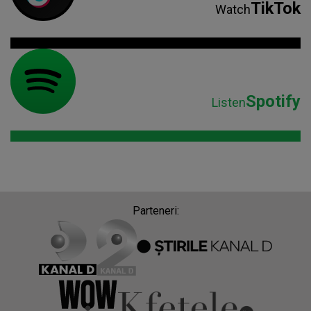
TikTok
Watch
Spotify
Listen
Parteneri: