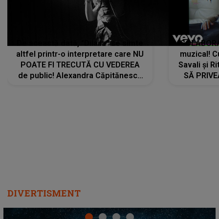
De această dată, "Dilaila" se simte
COLABORAR
altfel printr-o interpretare care NU
muzical! C
POATE FI TRECUTĂ CU VEDEREA
Savali și Ri
de public! Alexandra Căpitănescu
SĂ PRIV
a lansat VERSIUNEA LIVE a piesei
DIVERTISMENT