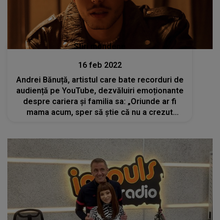
Stiri mondene
16 feb 2022
Andrei Bănuță, artistul care bate recorduri de
audiență pe YouTube, dezvăluiri emoționante
despre cariera și familia sa: „Oriunde ar fi
mama acum, sper să știe că nu a crezut
degeaba în mine”