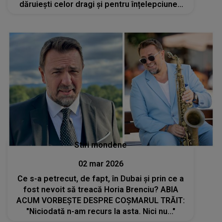
dăruiești celor dragi și pentru înțelepciunea
ta. La mulți ani!”
Stiri mondene
02 mar 2026
Ce s-a petrecut, de fapt, în Dubai și prin ce a
fost nevoit să treacă Horia Brenciu? ABIA
ACUM VORBEȘTE DESPRE COȘMARUL TRĂIT:
"Niciodată n-am recurs la asta. Nici nu..."