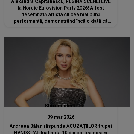
Alexandra Căpitanescu, REGINA SCENEI LIVE
la Nordic Eurovision Party 2026! A fost
desemnată artista cu cea mai bună
performanță, demonstrând încă o dată că
este un FENOMEM MUZICAL. Această
victorie marchează încă un pas uriaș în
cariera ei
Stiri mondene
09 mar 2026
Andreea Bălan răspunde ACUZAȚIILOR trupei
HVNDS: "Ați luat nota 10 din partea mea și