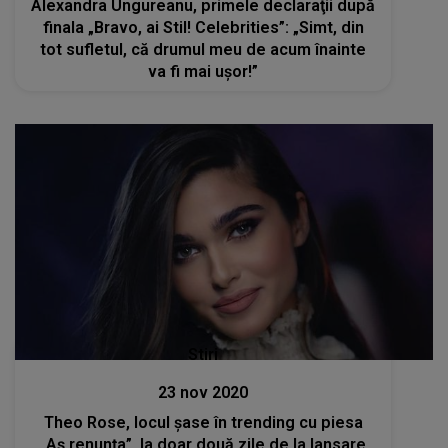
Alexandra Ungureanu, primele declaraţii după
finala „Bravo, ai Stil! Celebrities”: „Simt, din
tot sufletul, că drumul meu de acum înainte
va fi mai ușor!”
Stiri
23 nov 2020
Theo Rose, locul șase în trending cu piesa
„Aș renunța”, la doar două zile de la lansare