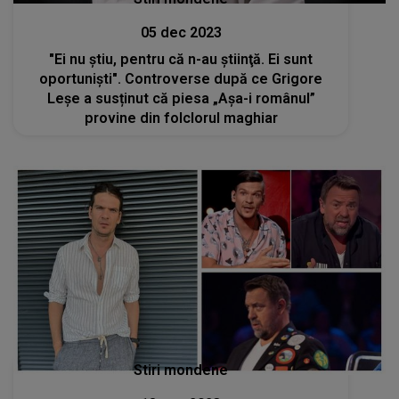
05 dec 2023
"Ei nu ştiu, pentru că n-au ştiinţă. Ei sunt
oportunişti". Controverse după ce Grigore
Leşe a susținut că piesa „Aşa-i românul”
provine din folclorul maghiar
Stiri mondene