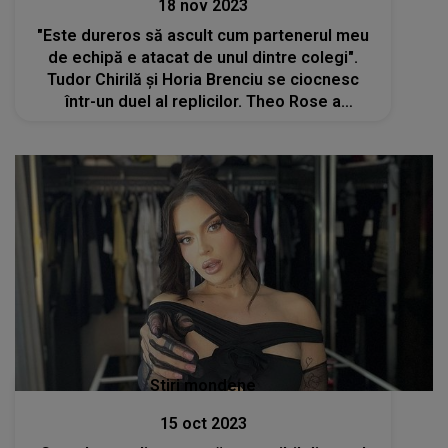
18 nov 2023
"Este dureros să ascult cum partenerul meu
de echipă e atacat de unul dintre colegi".
Tudor Chirilă și Horia Brenciu se ciocnesc
într-un duel al replicilor. Theo Rose a
intervenit în disputa aprinsă: "Horia, nu sări
pe el, gata!"
Stiri mondene
15 oct 2023