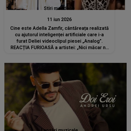
Stiri mondene
11 iun 2026
Cine este Adella Zamfir, cântăreața realizată
cu ajutorul inteligenței artificiale care i-a
furat Deliei videoclipul piesei „Analog”.
REACȚIA FURIOASĂ a artistei: „Nici măcar nu
s-au obosit să înlocuiască...”
Lansări muzicale