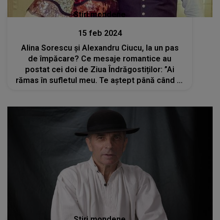
Stiri mondene
15 feb 2024
Alina Sorescu și Alexandru Ciucu, la un pas
de împăcare? Ce mesaje romantice au
postat cei doi de Ziua Îndrăgostiților: ”Ai
rămas în sufletul meu. Te aștept până când tu
mă vei chema”
Stiri mondene