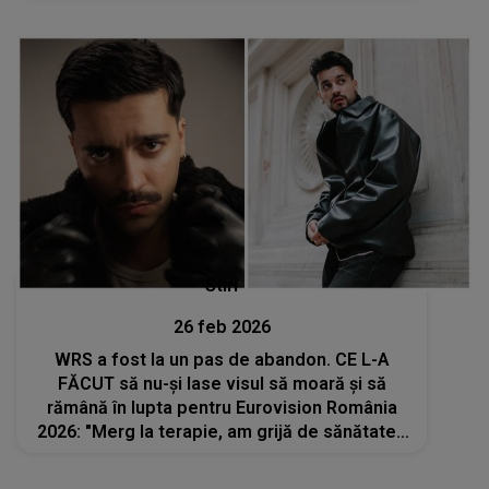
Stiri
26 feb 2026
WRS a fost la un pas de abandon. CE L-A
FĂCUT să nu-și lase visul să moară și să
rămână în lupta pentru Eurovision România
2026: "Merg la terapie, am grijă de sănătatea
mea psihică. Nu voiam să las..."