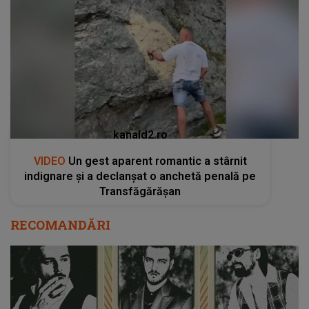
kanald2.ro
VIDEO
Un gest aparent romantic a stârnit
indignare și a declanșat o anchetă penală pe
Transfăgărășan
RECOMANDĂRI