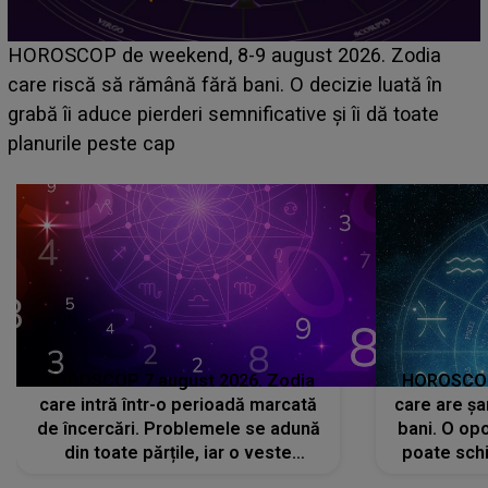
Emanuel a ținut ACEST DETALIU ASCUNS până
acum! În fața Alexandrei, concurentul din Casa Iubirii
face o MĂRTURISIRE NEAȘTEPTATĂ despre mama
sa: "I-am spus și ei în față, eu nu te iubesc pentru
că..."
HOROSCOP 7 august 2026. Zodia
HOROSCOP 
care intră într-o perioadă marcată
care are șa
de încercări. Problemele se adună
bani. O opo
din toate părțile, iar o veste
poate schi
neașteptată îi dă planurile peste
la