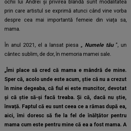
ochii lui Andrei și privirea blândă sunt modalitatea
prin care artistul se exprimă atunci când vine vorba
despre cea mai importantă femeie din viața sa,
mama.
În anul 2021, el a lansat piesa „
Numele tău
”, un
cântec sublim, de dor, în memoria mamei sale.
„Îmi place să cred că mama e mândră de mine.
Sper că, acolo unde este acum, știe că nu a crezut
în mine degeaba, că fiul ei este muncitor, devotat
și că știe să-și facă treaba. Și că, dacă nu știe,
învață. Faptul că eu sunt ceea ce a rămas după ea,
aici, îmi doresc să fie la fel de înălțător pentru
mama cum este pentru mine că ea a fost mama. A