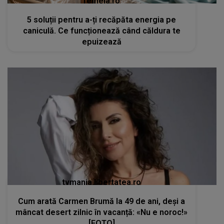
femeia.ro
5 soluții pentru a-ți recăpăta energia pe
caniculă. Ce funcționează când căldura te
epuizează
tvmania.libertatea.ro
Cum arată Carmen Brumă la 49 de ani, deși a
mâncat desert zilnic în vacanță: «Nu e noroc!»
[FOTO]