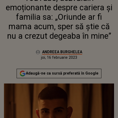
ACUM, SPER SĂ ȘTIE CĂ NU A
emoționante despre cariera și
CREZUT DEGEABA ÎN MINE”
familia sa: „Oriunde ar fi
mama acum, sper să știe că
nu a crezut degeaba în mine”
Autor:
ANDREEA BURGHELEA
Publicat:
miercuri, 16 februarie 2022
Actualizat:
joi, 16 februarie 2023
Adaugă-ne ca sursă preferată în Google