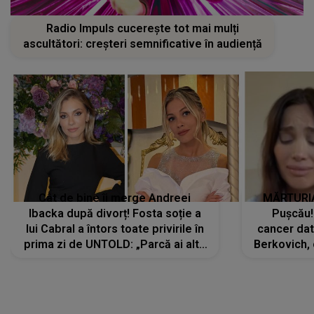
Radio Impuls cucerește tot mai mulți
ascultători: creșteri semnificative în audiență
Cât de bine îi merge Andreei
MĂRTURIA
Ibacka după divorț! Fosta soție a
Pușcău!
lui Cabral a întors toate privirile în
cancer dato
prima zi de UNTOLD: „Parcă ai altă
Berkovich, 
strălucire, emani putere,
accident ru
încredere, siguranță...”
Dacă nu 