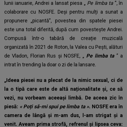
lunii ianuarie, Andrei a lansat piesa „
Pe limba ta
”, în
colaborare cu NOSFE. Deși pentru mulți a sunat a
propunere „picantă”, povestea din spatele piesei
este una total diferită, după cum povestește Andrei.
Compusă într-o tabără de creație muzicală
organizată în 2021 de Roton, la Valea cu Pești, alături
de Vladon, Florian Rus și NOSFE, „
Pe limba ta
” a
intrat în trending la doar o zi de la lansare.
„Ideea piesei nu a plecat de la nimic sexual, ci de
la o tipă care este de altă naționalitate și, ce să
vezi, nu vorbeam aceeași limbă. De aceea zic în
piesă:
«
Poți să-mi spui pe limba ta
»
. NOSFE era în
camera de lângă și m-am dus, l-am strigat și a
venit. Aveam prima strofă, refrenul și lipsea ceva: