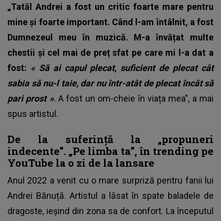
„Tatăl Andrei a fost un critic foarte mare pentru
mine și foarte important. Când l-am întâlnit, a fost
Dumnezeul meu în muzică. M-a învățat multe
chestii și cel mai de preț sfat pe care mi l-a dat a
fost:
«
Să ai capul plecat, suficient de plecat cât
sabia să nu-l taie, dar nu într-atât de plecat încât să
pari prost
»
. A fost un om-cheie în viața mea”, a mai
spus artistul.
De la suferință la „propuneri
indecente”. „Pe limba ta”, în trending pe
YouTube la o zi de la lansare
Anul 2022 a venit cu o mare surpriză pentru fanii lui
Andrei Bănuță. Artistul a lăsat în spate baladele de
dragoste, ieșind din zona sa de confort. La începutul