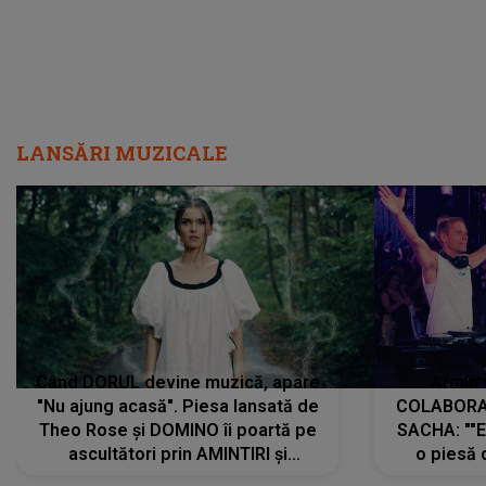
LANSĂRI MUZICALE
Când DORUL devine muzică, apare
Armin 
"Nu ajung acasă". Piesa lansată de
COLABORAR
Theo Rose și DOMINO îi poartă pe
SACHA: ""E
ascultători prin AMINTIRI și
o piesă 
REGĂSIRI, iar drumul emoțiilor
imediat pre