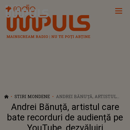
Radio Impuls
STIRI MONDENE
ANDREI BĂNUȚĂ, ARTISTUL
CARE BATE RECORDURI DE
Andrei Bănuță, artistul care
AUDIENȚĂ PE YOUTUBE,
DEZVĂLUIRI EMOȚIONANTE
bate recorduri de audiență pe
DESPRE CARIERA ȘI FAMILIA
YouTube, dezvăluiri
SA: „ORIUNDE AR FI MAMA