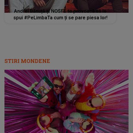
Andrei Bănuță și NOSFE te provoacă să le
spui #PeLimbaTa cum ți se pare piesa lor!
STIRI MONDENE