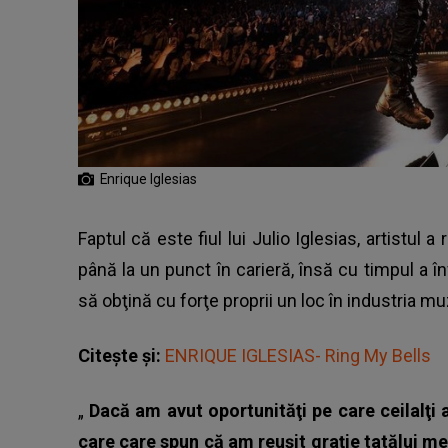
Enrique Iglesias
Faptul că este fiul lui Julio Iglesias, artistul 
până la un punct în carieră, însă cu timpul a 
să obţină cu forţe proprii un loc în industria mu
Citește și:
ENRIQUE IGLESIAS- Ring My Bells
„
Dacă am avut oportunităţi pe care ceilalţi a
care care spun că am reuşit graţie tatălui me