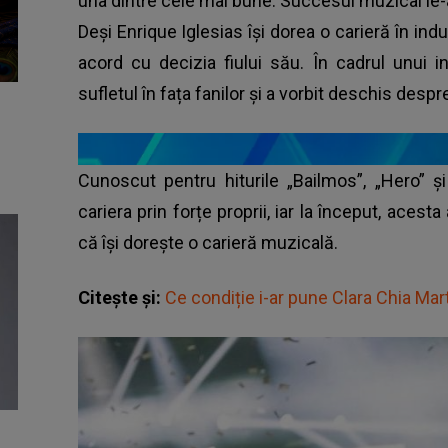
una dintre cele mai bune. Succesul muzical le-a
Deși Enrique Iglesias își dorea o carieră în indu
acord cu decizia fiului său. În cadrul unui i
sufletul în fața fanilor și a vorbit deschis despre
Cunoscut pentru hiturile „Bailmos”, „Hero” ș
cariera prin forțe proprii, iar la început, acest
că își dorește o carieră muzicală.
Citește și:
Ce condiție i-ar pune Clara Chia Mart