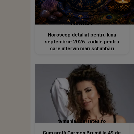
femeia.ro
Horoscop detaliat pentru luna
septembrie 2026: zodiile pentru
care intervin mari schimbări
tvmania.libertatea.ro
Cum arată Carmen Brumă la 49 de