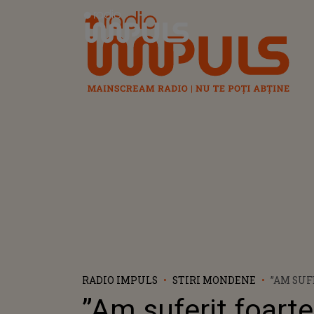
Radio Impuls
RADIO IMPULS
STIRI MONDENE
”AM SUF
ENRIQUE
”Am suferit foarte
PENTRU 