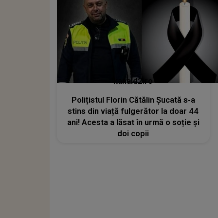
kanald2.ro
Polițistul Florin Cătălin Șucată s-a
stins din viață fulgerător la doar 44
ani! Acesta a lăsat în urmă o soție și
doi copii