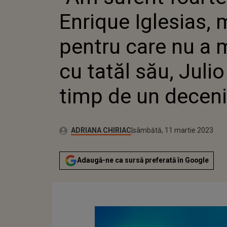
CU TATĂ
Enrique Iglesias, 
TIMP DE
pentru care nu a m
cu tatăl său, Julio
timp de un decen
Publicat:
Autor:
joi, 9 martie 2023
Actualizat:
ADRIANA CHIRIAC
sâmbătă, 11 martie 2023
Adaugă-ne ca sursă preferată în Google