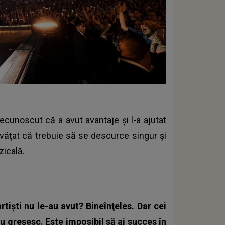
a recunoscut că a avut avantaje şi l-a ajutat
învăţat că trebuie să se descurce singur şi
zicală.
rtişti nu le-au avut? Bineînţeles. Dar cei
u greşesc. Este imposibil să ai succes în