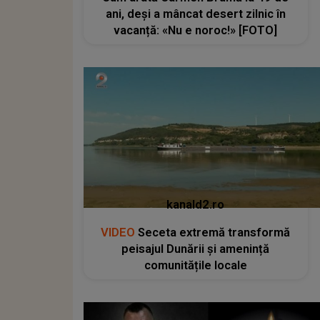
ani, deși a mâncat desert zilnic în
vacanță: «Nu e noroc!» [FOTO]
kanald2.ro
VIDEO
Seceta extremă transformă
peisajul Dunării și amenință
comunitățile locale