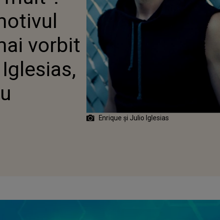
L SĂU, JULIO IGLESIAS,
motivul
 UN DECENIU
ai vorbit
 Iglesias,
iu
Enrique și Julio Iglesias