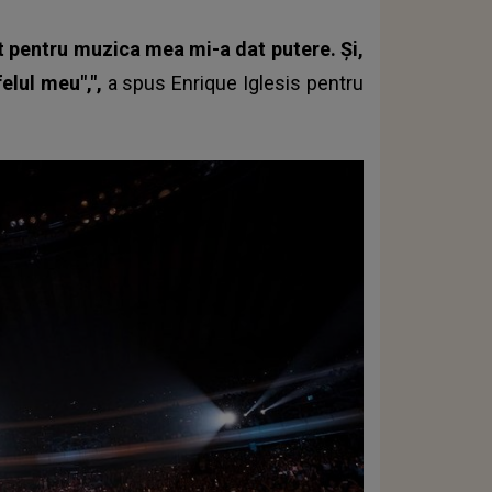
t pentru muzica mea mi-a dat putere. Și,
elul meu",",
a spus
Enrique Iglesis
pentru