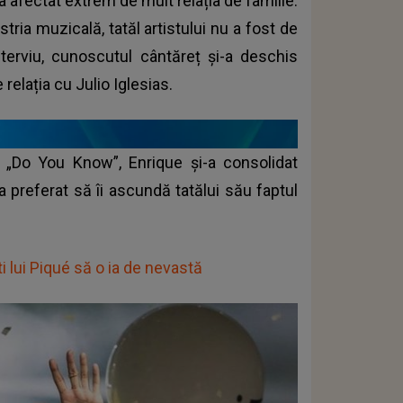
 afectat extrem de mult relația de familie.
stria muzicală, tatăl artistului nu a fost de
nterviu, cunoscutul cântăreț și-a deschis
 relația cu Julio Iglesias.
i „Do You Know”, Enrique și-a consolidat
a a preferat să îi ascundă tatălui său faptul
i lui Piqué să o ia de nevastă