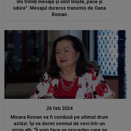
îmi trimiți mesaje și simt liniște, pace și
iubire". Mesajul dureros transmis de Oana
Roman
Stiri mondene
26 feb 2024
Mioara Roman va fi condusă pe ultimul drum
astăzi. Își va dormi somnul de veci într-un
sicriu alb: "Îi vom face un procedeu care se