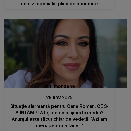
de o zi specială, plină de momente
memorabile. Fie ca drumul vieții să-ți fie
presărat cu bucurii și împliniri”
Stiri mondene
28 nov 2025
Situație alarmantă pentru Oana Roman. CE S-
A ÎNTÂMPLAT și de ce a ajuns la medic?
Anunțul este făcut chiar de vedetă: "Azi am
mers pentru a face..."