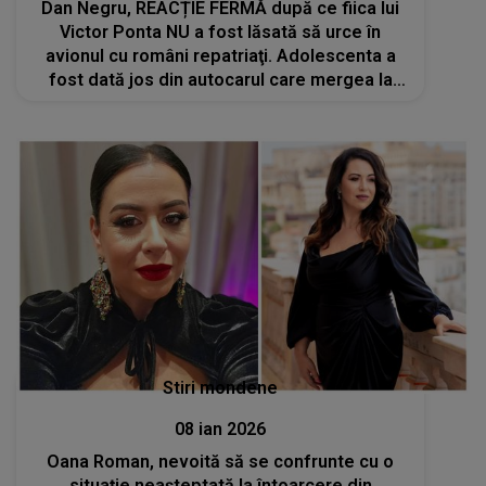
Dan Negru, REACȚIE FERMĂ după ce fiica lui
Victor Ponta NU a fost lăsată să urce în
avionul cu români repatriaţi. Adolescenta a
fost dată jos din autocarul care mergea la
aeroport. Ce spune celebrul prezentator:
"Niciun om zdravăn la cap nu s-ar...
Stiri mondene
08 ian 2026
Oana Roman, nevoită să se confrunte cu o
situație neașteptată la întoarcere din