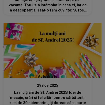
vacanță. Totul s-a întâmplat în casa ei, iar ce
a descoperit a lăsat-o fără cuvinte: "A fost
ceva rău. Am sărit din pat, efectiv, pentru că
nu știam ce..."
Actualitate
29 nov 2025
La mulți ani de Sf. Andrei 2025! Idei de
mesaje, urări și felicitări pentru sărbătoriții
zilei de 30 noiembrie: „Îți doresc să ai parte