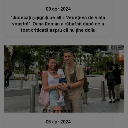
09 apr 2024
"Judecați și jigniți pe alții. Vedeți-vă de viața
voastră". Oana Roman a răbufnit după ce a
fost criticată aspru că nu ține doliu
Stiri mondene
05 apr 2024