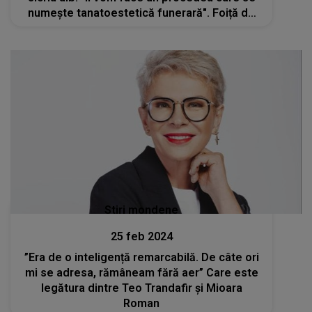
numește tanatoestetică funerară". Foiță de
aur și perle din zahăr alb pe colivă
Stiri mondene
25 feb 2024
”Era de o inteligență remarcabilă. De câte ori
mi se adresa, rămâneam fără aer” Care este
legătura dintre Teo Trandafir și Mioara
Roman