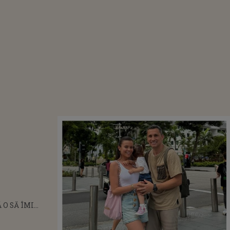
 O SĂ ÎMI
EZE CAPUL”
FILCEA A