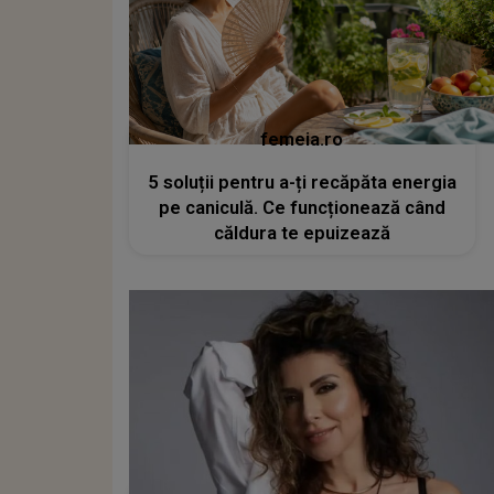
femeia.ro
5 soluții pentru a-ți recăpăta energia
pe caniculă. Ce funcționează când
căldura te epuizează