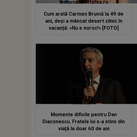
tvmania.libertatea.ro
Cum arată Carmen Brumă la 49 de
ani, deși a mâncat desert zilnic în
vacanță: «Nu e noroc!» [FOTO]
kanald2.ro
Momente dificile pentru Dan
Diaconescu. Fratele lui s-a stins din
viață la doar 60 de ani