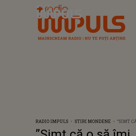
Radio Impuls
RADIO IMPULS
STIRI MONDENE
”SIMT CĂ
EXPLOD
”Simt că o să îmi
DENISA 