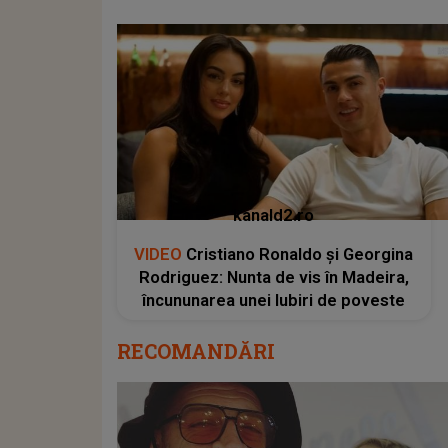
kanald2.ro
VIDEO
Cristiano Ronaldo și Georgina
Rodriguez: Nunta de vis în Madeira,
încununarea unei Iubiri de poveste
RECOMANDĂRI