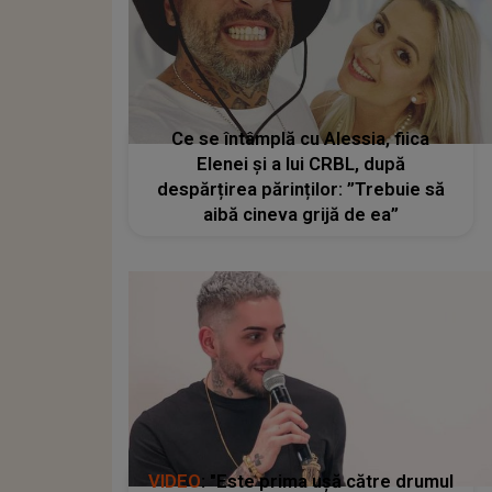
Ce se întâmplă cu Alessia, fiica
Elenei și a lui CRBL, după
despărțirea părinților: ”Trebuie să
aibă cineva grijă de ea”
VIDEO
: "Este prima ușă către drumul