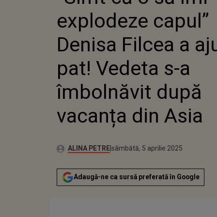
AJUNS L
explodeze capul”
S-A ÎMB
VACANȚA
Denisa Filcea a aj
pat! Vedeta s-a
îmbolnăvit după
vacanța din Asia
Publicat:
Autor:
vineri, 5 aprilie 2024
Actualizat:
ALINA PETRE
sâmbătă, 5 aprilie 2025
Adaugă-ne ca sursă preferată în Google