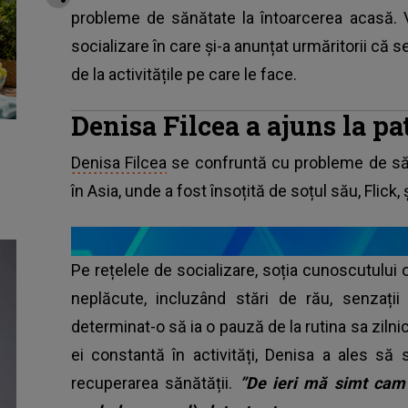
probleme de sănătate la întoarcerea acasă. 
socializare în care și-a anunțat urmăritorii că
de la activitățile pe care le face.
Denisa Filcea a ajuns la pa
Denisa Filcea
se confruntă cu probleme de săn
în Asia, unde a fost însoțită de soțul său, Flick, ș
Pe rețelele de socializare, soția cunoscutulu
neplăcute, incluzând stări de rău, senzaț
determinat-o să ia o pauză de la rutina sa ziln
ei constantă în activități, Denisa a ales s
recuperarea sănătății.
”De ieri mă simt cam 