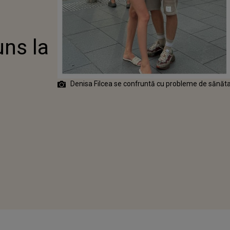
A PAT! VEDETA
OLNĂVIT DUPĂ
 DIN ASIA
uns la
Denisa Filcea se confruntă cu probleme de sănăt