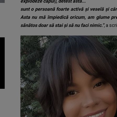
explodeze capul), detest asta...
sunt o persoană foarte activă și veselă și c
Asta nu mă împiedică oricum, am glume prea
sănătos doar să stai și să nu faci nimic.”
, a sc