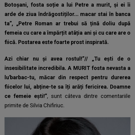
Botoșani, fosta soție a lui Petre a murit, și ei îi
arde de ziua îndrăgostiților... macar stai în banca
ta”, „Petre Roman ar trebui să țină doliu după
femeia cu care a împărțit atâția ani și cu care are o
fiică. Postarea este foarte prost inspirată.
Azi chiar nu și avea rostul!”// „Tu ești de o
insesibilitate incredibila. A MURIT fosta nevasta a
lu'barbac-tu, măcar din respect pentru durerea
fiicelor lui, abține-te sa îți arăți fericirea. Doamne
ce femeie ești!”
, sunt câteva dintre comentariile
primite de
Silvia Chifiriuc.