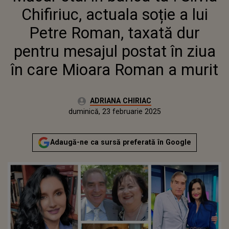
MESAJUL POSTAT ÎN ZIUA ÎN
Chifiriuc, actuala soție a lui
CARE MIOARA ROMAN A MURIT
Petre Roman, taxată dur
pentru mesajul postat în ziua
în care Mioara Roman a murit
Autor:
ADRIANA CHIRIAC
Publicat:
vineri, 23 februarie 2024
Actualizat:
duminică, 23 februarie 2025
Adaugă-ne ca sursă preferată în Google