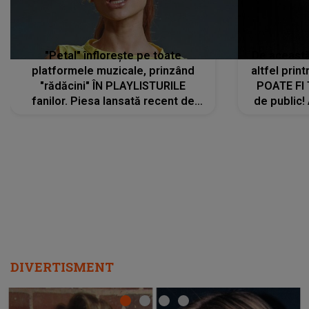
"Petal" înflorește pe toate
De această 
platformele muzicale, prinzând
altfel prin
"rădăcini" ÎN PLAYLISTURILE
POATE FI
fanilor. Piesa lansată recent de
de public!
Ariana Grande îi face pe
a lansat V
ascultători SĂ O ASCULTE PE
REPEAT
DIVERTISMENT