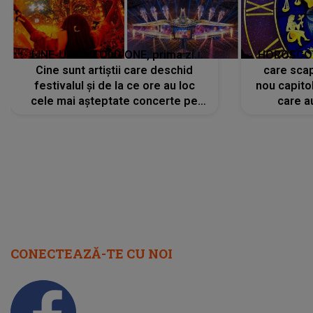
LINE-UP UNTOLD ONE, prima zi.
HOROSCOP 
Cine sunt artiștii care deschid
care scap
festivalul și de la ce ore au loc
nou capitol
cele mai așteptate concerte pe
care a
scena principală?
perioadă 
CONECTEAZĂ-TE CU NOI