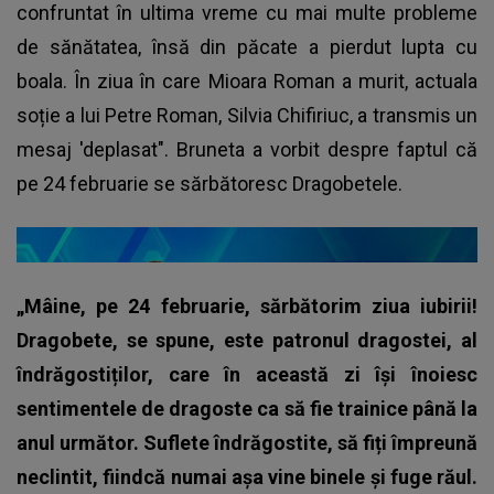
confruntat în ultima vreme cu mai multe probleme
de sănătatea, însă din păcate a pierdut lupta cu
boala. În ziua în care Mioara Roman a murit, actuala
soție a lui Petre Roman, Silvia Chifiriuc, a transmis un
mesaj 'deplasat". Bruneta a vorbit despre faptul că
pe 24 februarie se sărbătoresc Dragobetele.
„Mâine, pe 24 februarie, sărbătorim ziua iubirii!
Dragobete, se spune, este patronul dragostei, al
îndrăgostiților, care în această zi își înoiesc
sentimentele de dragoste ca să fie trainice până la
anul următor. Suflete îndrăgostite, să fiți împreună
neclintit, fiindcă numai așa vine binele și fuge răul.