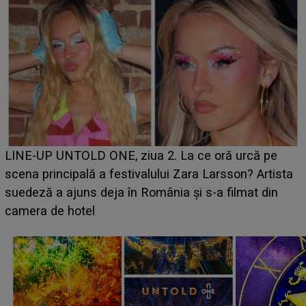
Ce a dezvăluit noua concurentă din "Casa Iubirii" l-a
luat prin surprindere pe Emanuel. CINE ESTE
BĂIATUL VIZAT de Alexandra?! Aflându-se în fața
faptului împlinit, A RECUNOSCUT IMEDIAT: "Am
avut..."