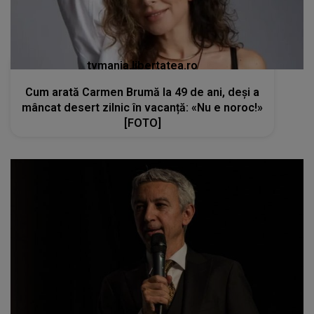
tvmania.libertatea.ro
Cum arată Carmen Brumă la 49 de ani, deși a
mâncat desert zilnic în vacanță: «Nu e noroc!»
[FOTO]