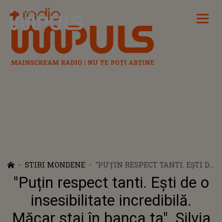
Radio Impuls
STIRI MONDENE
"PUȚIN RESPECT TANTI. EȘTI DE
O INSESIBILITATE INCREDIBILĂ.
"Puțin respect tanti. Ești de o
MĂCAR STAI ÎN BANCA TA".
SILVIA CHIFIRIUC, ACTUALA
insesibilitate incredibilă.
SOȚIE A LUI PETRE ROMAN,
Măcar stai în banca ta". Silvia
TAXATĂ DUR PENTRU