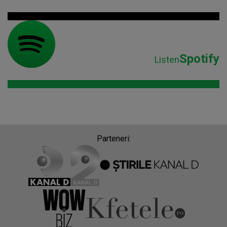
Spotify
Listen
Parteneri: