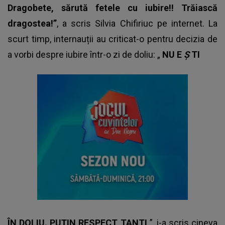
Dragobete, sărută fetele cu iubire!! Trăiască
dragostea!”
, a scris Silvia Chifiriuc pe internet. La
scurt timp, internauții au criticat-o pentru decizia de
a vorbi despre iubire într-o zi de doliu: „
NU E
Ș
TI
ÎN DOLIU. PUȚIN RESPECT TANTI
”, i-a scris cineva