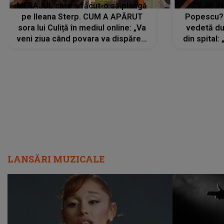
MESAJUL care a făcut-o să plângă
CE SE Î
pe Ileana Sterp. CUM A APĂRUT
Popescu?
sora lui Culiță în mediul online: „Va
vedetă du
veni ziua când povara va dispărea,
din spital:
iar lacrimile...”
LANSĂRI MUZICALE