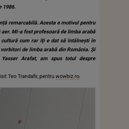
e 1986.
gență remarcabilă. Acesta e motivul pentru
 aer. Mi-a fost profesoară de limba arabă
 cultură cum rar îți e dat să întâlnești în
 vorbitori de limba arabă din România. Și
i Yasser Arafat, am spus totul despre
isit Teo Trandafir, pentru
wowbiz.ro
.