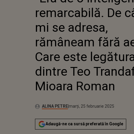
RĂMÂNE
remarcabilă. De câ
CARE ES
DINTRE
TRANDAF
mi se adresa,
ROMAN
rămâneam fără ae
Care este legătur
dintre Teo Trandafi
Mioara Roman
Publicat:
Autor:
duminică, 25 februarie 2024
Actualizat:
ALINA PETRE
marți, 25 februarie 2025
Adaugă-ne ca sursă preferată în Google