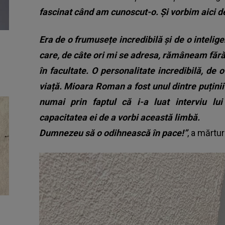
fascinat când am cunoscut-o. Și vorbim aici d
Era de o frumusețe incredibilă și de o inteli
care, de câte ori mi se adresa, rămâneam fără
în facultate. O personalitate incredibilă, de o
viață.
Mioara Roman a fost unul dintre puținii
numai prin faptul că i-a luat interviu lu
capacitatea ei de a vorbi această limbă.
Dumnezeu să o odihnească în pace!”
, a mărtur