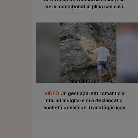
aerul condiționat în plină caniculă
kanald2.ro
VIDEO
Un gest aparent romantic a
stârnit indignare și a declanșat o
anchetă penală pe Transfăgărășan