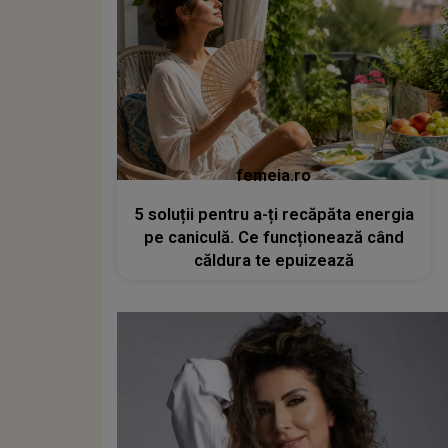
femeia.ro
5 soluții pentru a-ți recăpăta energia
pe caniculă. Ce funcționează când
căldura te epuizează