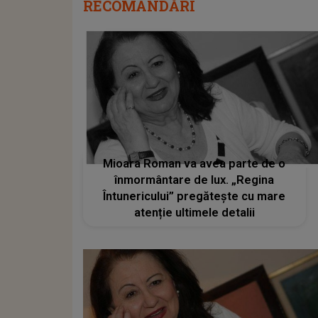
RECOMANDĂRI
Mioara Roman va avea parte de o
înmormântare de lux. „Regina
Întunericului” pregătește cu mare
atenție ultimele detalii