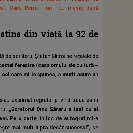
ea". Oana Roman, un nou mesaj după
 stins din viață la 92 de
tă de scriitorul Ștefan Mitroi pe rețelele de
cestei ferestre (casa omului de cultură –
u, cel care mi le spunea, a murit acum un
-au exprimat regretul privind trecerea în
gru.
„Scriitorul Dinu Săraru a luat cu el
ani. Pe o carte, în loc de autograf,mi-a
ubește mai mult lupta decât succesul”,
se