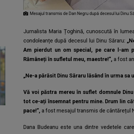
Mesajul transmis de Dan Negru după decesul lui Dinu S
Jurnalista Maria Țoghină, cunoscută în lumea
condoleanțe după decesul lui Dinu Săraru:
„Ne
Am pierdut un om special, pe care l-am pr
Rămâneți în sufletul meu, maestre!”,
a fost a
„Ne-a părăsit Dinu Săraru lăsând în urma sa 
Vă voi păstra mereu în suflet domnule Dinu
tot ce-ați însemnat pentru mine. Drum lin c
pace!”,
a fost mesajul transmis de cântărețul N
Dana Budeanu este una dintre vedetele care