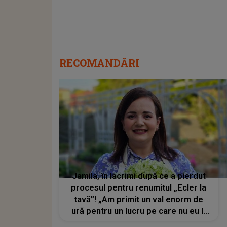
RECOMANDĂRI
Jamila, în lacrimi după ce a pierdut
procesul pentru renumitul „Ecler la
tavă”! „Am primit un val enorm de
ură pentru un lucru pe care nu eu l-
am început”