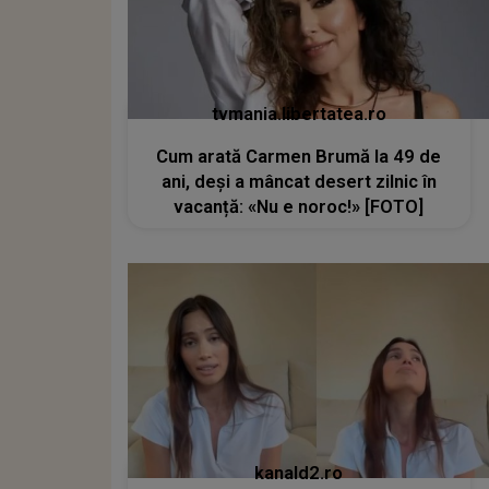
tvmania.libertatea.ro
Cum arată Carmen Brumă la 49 de
ani, deși a mâncat desert zilnic în
vacanță: «Nu e noroc!» [FOTO]
kanald2.ro