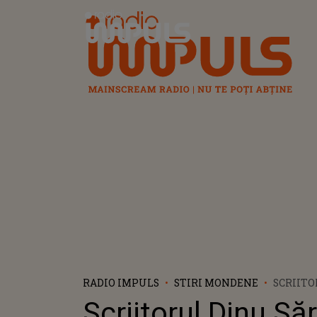
Radio Impuls
RADIO IMPULS
STIRI MONDENE
SCRIIT
SĂRARU 
Scriitorul Dinu Să
DE ANI!