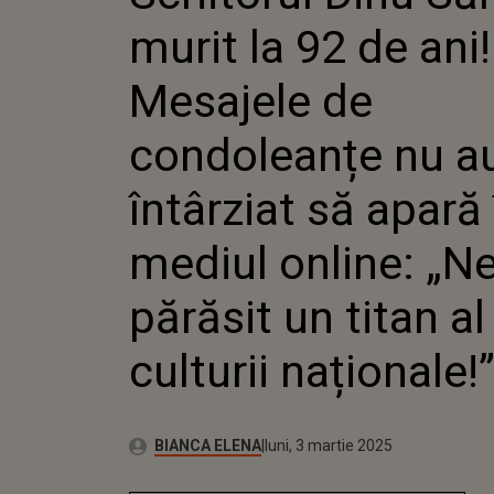
CONDOL
murit la 92 de ani!
ÎNTÂRZI
MEDIUL 
PĂRĂSIT
Mesajele de
CULTURI
condoleanțe nu a
întârziat să apară 
mediul online: „N
părăsit un titan al
culturii naționale!
Publicat:
Autor:
duminică, 3 martie 2024
Actualizat:
BIANCA ELENA
luni, 3 martie 2025