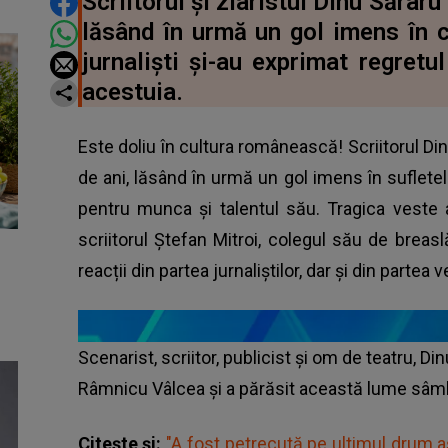
DISTRIBUIE ARTICOLUL
Scriitorul și ziaristul Dinu Săraru 
lăsând în urmă un gol imens în
jurnaliști și-au exprimat regretul
acestuia.
Este doliu în cultura românească! Scriitorul Din
de ani, lăsând în urmă un gol imens în sufletel
pentru munca și talentul său. Tragica veste 
scriitorul Ștefan Mitroi, colegul său de brea
reacții din partea jurnaliștilor, dar și din partea
Scenarist, scriitor, publicist și om de teatru, D
Râmnicu Vâlcea și a părăsit această lume sâmb
Citește și:
"A fost petrecută pe ultimul drum 