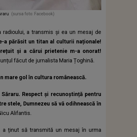
ăraru
(sursa foto: Facebook)
 radioului, a transmis și ea un mesaj de
-a părăsit un titan al culturii naționale!
ețuit și a cărui prietenie m-a onorat!
nunțul făcut de jurnalista Maria Țoghină.
un mare gol în cultura românească.
 Săraru. Respect și recunoștință pentru
ătre stele, Dumnezeu să vă odihnească în
icu Alifantis.
 a ținut să transmită un mesaj în urma