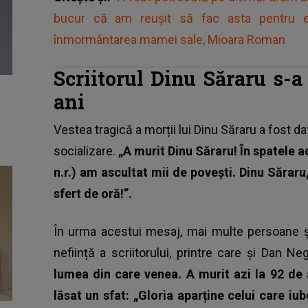
bucur că am reușit să fac asta pentru 
înmormântarea mamei sale, Mioara Roman
Scriitorul Dinu Săraru s-a
ani
Vestea tragică a morții lui Dinu Săraru a fost da
socializare.
„A murit Dinu Săraru! În spatele a
n.r.) am ascultat mii de poveşti. Dinu Sărar
sfert de oră!”.
În urma acestui mesaj, mai multe persoane și
neființă a scriitorului, printre care și Dan Ne
lumea din care venea. A murit azi la 92 de 
lăsat un sfat: „Gloria aparține celui care i