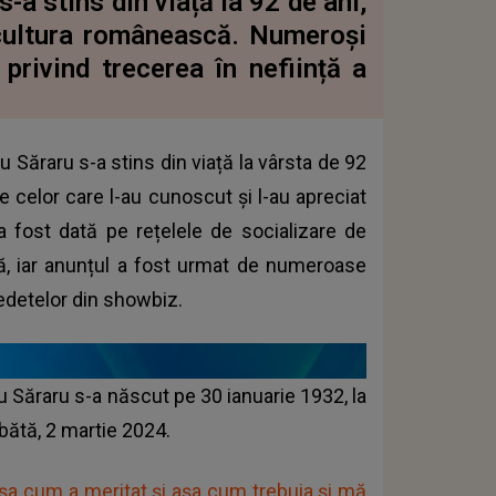
s-a stins din viață la 92 de ani,
 cultura românească. Numeroși
 privind trecerea în neființă a
u Săraru s-a stins din viață la vârsta de 92
e celor care l-au cunoscut și l-au apreciat
a fost dată pe rețelele de socializare de
slă, iar anunțul a fost urmat de numeroase
 vedetelor din showbiz.
inu Săraru s-a născut pe 30 ianuarie 1932, la
ătă, 2 martie 2024.
așa cum a meritat și așa cum trebuia și mă