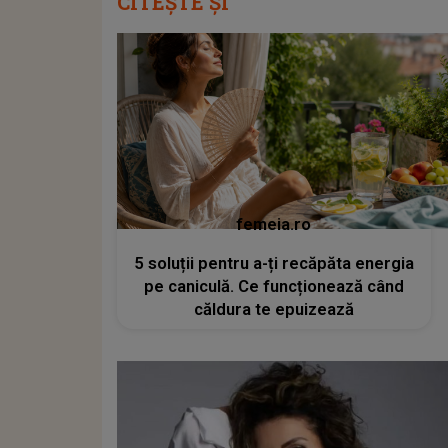
CITEȘTE ȘI
femeia.ro
5 soluții pentru a-ți recăpăta energia
pe caniculă. Ce funcționează când
căldura te epuizează