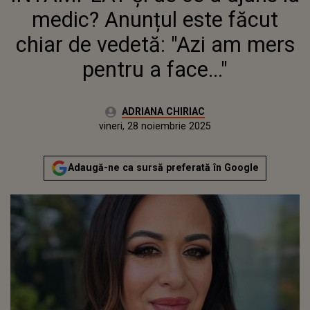
medic? Anunțul este făcut
chiar de vedetă: "Azi am mers
pentru a face..."
Autor:
ADRIANA CHIRIAC
Publicat:
vineri, 28 noiembrie 2025
Actualizat:
vineri, 28 noiembrie 2025
Adaugă-ne ca sursă preferată în Google