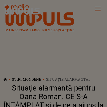
Radio Impuls
STIRI MONDENE
SITUAȚIE ALARMANTĂ
PENTRU OANA ROMAN. CE S-A
Situație alarmantă pentru
ÎNTÂMPLAT ȘI DE CE A AJUNS
LA MEDIC? ANUNȚUL ESTE
Oana Roman. CE S-A
FĂCUT CHIAR DE VEDETĂ: "AZI
ÎNTÂMPLAT și de ce a ajuns la
AM MERS PENTRU A FACE..."