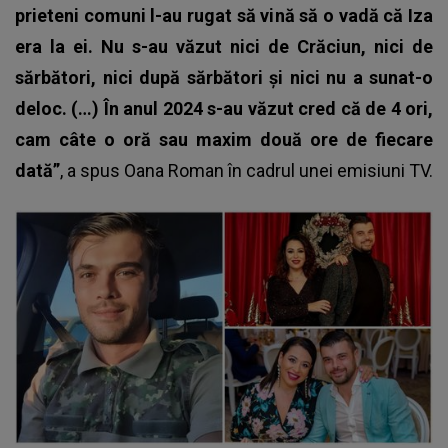
prieteni comuni l-au rugat să vină să o vadă că Iza
era la ei. Nu s-au văzut nici de Crăciun, nici de
sărbători, nici după sărbători şi nici nu a sunat-o
deloc. (…) În anul 2024 s-au văzut cred că de 4 ori,
cam câte o oră sau maxim două ore de fiecare
dată”
, a spus Oana Roman în cadrul unei emisiuni TV.