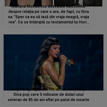
Mariana Moculescu dezvăluie ADEVĂRUL
despre relația pe care o are, de fapt, cu fiica
sa: "Sper ca ea să iasă din vraja neagră, vraja
rea". Ce se întâmplă cu testamentul lui Horia
Moculescu
Katy Perry, implicată într-un scandal uriaș!
Diva pop cere 5 milioane de dolari unui
veteran de 85 de ani aflat pe patul de moarte