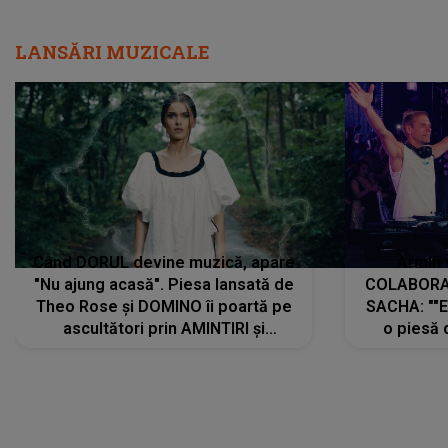
LANSĂRI MUZICALE
Când DORUL devine muzică, apare
Armin 
"Nu ajung acasă". Piesa lansată de
COLABORAR
Theo Rose și DOMINO îi poartă pe
SACHA: ""E
ascultători prin AMINTIRI și
o piesă 
REGĂSIRI, iar drumul emoțiilor
imediat pre
trece prin sufletul publicului:
cu mine șt
"Pentru toți cei care au plecat
păstrăm do
departe ca să le fie mai bine"