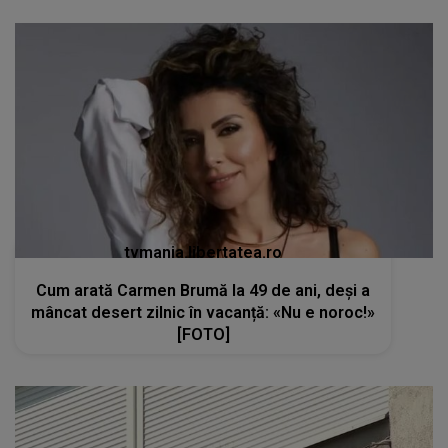
tvmania.libertatea.ro
Cum arată Carmen Brumă la 49 de ani, deși a
mâncat desert zilnic în vacanță: «Nu e noroc!»
[FOTO]