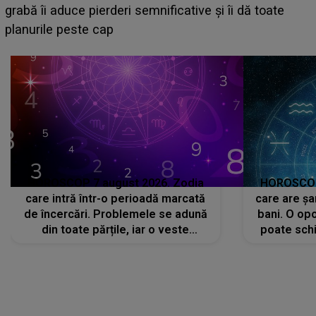
face o MĂRTURISIRE NEAȘTEPTATĂ despre mama
sa: "I-am spus și ei în față, eu nu te iubesc pentru
că..."
HOROSCOP 7 august 2026. Zodia
HOROSCOP 
care intră într-o perioadă marcată
care are șa
de încercări. Problemele se adună
bani. O opo
din toate părțile, iar o veste
poate schi
neașteptată îi dă planurile peste
la
cap