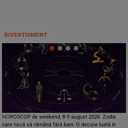
DIVERTISMENT
Emanuel a ținut ACEST DETALIU ASCUNS până
acum! În fața Alexandrei, concurentul din Casa Iubirii