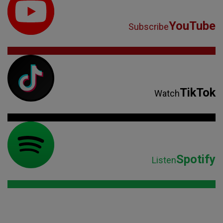
YouTube
Subscribe
TikTok
Watch
Spotify
Listen