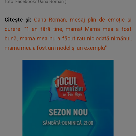
foto: Facebook/ Oana Roman )
Citește și:
Oana Roman, mesaj plin de emoție și
durere: "1 an fără tine, mama! Mama mea a fost
bună, mama mea nu a făcut rău niciodată nimănui,
mama mea a fost un model și un exemplu"