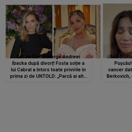
Cât de bine îi merge Andreei
MĂRTURIA
Ibacka după divorț! Fosta soție a
Pușcău!
lui Cabral a întors toate privirile în
cancer dato
prima zi de UNTOLD: „Parcă ai altă
Berkovich, 
strălucire, emani putere,
accident ru
încredere, siguranță...”
Dacă nu 