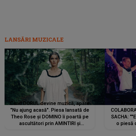
LANSĂRI MUZICALE
Când DORUL devine muzică, apare
Armin 
"Nu ajung acasă". Piesa lansată de
COLABORAR
Theo Rose și DOMINO îi poartă pe
SACHA: ""E
ascultători prin AMINTIRI și
o piesă 
REGĂSIRI, iar drumul emoțiilor
imediat pre