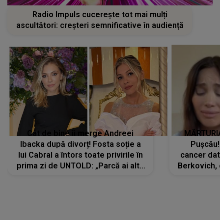
Radio Impuls cucerește tot mai mulți
ascultători: creșteri semnificative în audiență
Cât de bine îi merge Andreei
MĂRTURIA
Ibacka după divorț! Fosta soție a
Pușcău!
lui Cabral a întors toate privirile în
cancer dato
prima zi de UNTOLD: „Parcă ai altă
Berkovich, 
strălucire, emani putere,
accident ru
încredere, siguranță...”
Dacă nu 