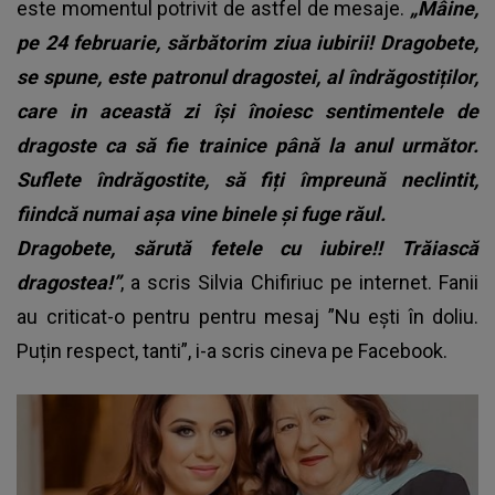
este momentul potrivit de astfel de mesaje.
„Mâine,
pe 24 februarie, sărbătorim ziua iubirii! Dragobete,
se spune, este patronul dragostei, al îndrăgostiților,
care in această zi își înoiesc sentimentele de
dragoste ca să fie trainice până la anul următor.
Suflete îndrăgostite, să fiți împreună neclintit,
fiindcă numai așa vine binele și fuge răul.
Dragobete, sărută fetele cu iubire!! Trăiască
dragostea!”
, a scris Silvia Chifiriuc pe internet. Fanii
au criticat-o pentru pentru mesaj ”Nu ești în doliu.
Puțin respect, tanti”, i-a scris cineva pe Facebook.