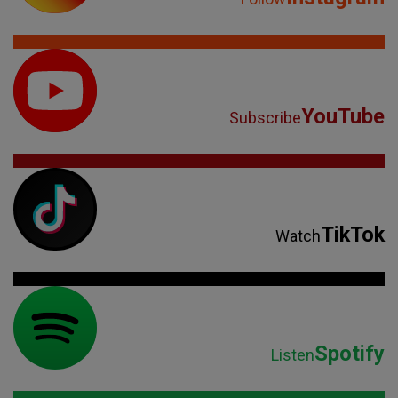
YouTube
Subscribe
TikTok
Watch
Spotify
Listen