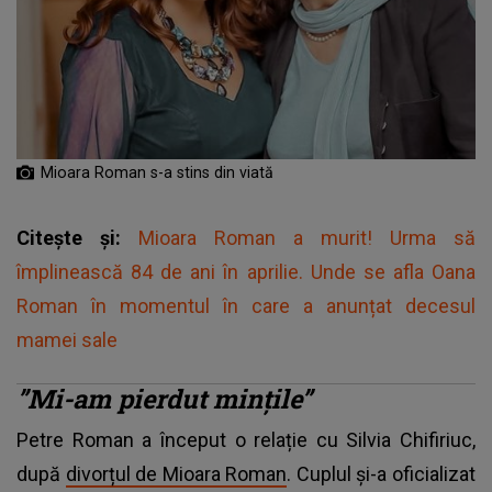
Mioara Roman s-a stins din viată
Citește și:
Mioara Roman a murit! Urma să
împlinească 84 de ani în aprilie. Unde se afla Oana
Roman în momentul în care a anunțat decesul
mamei sale
”Mi-am pierdut mințile”
Petre Roman a început o relație cu Silvia Chifiriuc,
după
divorțul de Mioara Roman
. Cuplul și-a oficializat