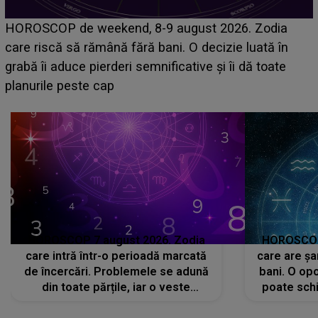
Emanuel a ținut ACEST DETALIU ASCUNS până
acum! În fața Alexandrei, concurentul din Casa Iubirii
face o MĂRTURISIRE NEAȘTEPTATĂ despre mama
sa: "I-am spus și ei în față, eu nu te iubesc pentru
că..."
HOROSCOP 7 august 2026. Zodia
HOROSCOP 
care intră într-o perioadă marcată
care are șa
de încercări. Problemele se adună
bani. O opo
din toate părțile, iar o veste
poate schi
neașteptată îi dă planurile peste
la