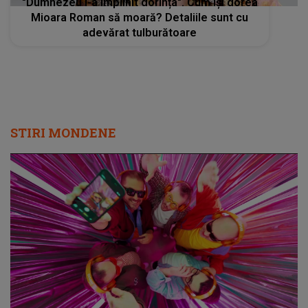
"Dumnezeu i-a împlinit dorința". Cum își dorea
Mioara Roman să moară? Detaliile sunt cu
adevărat tulburătoare
STIRI MONDENE