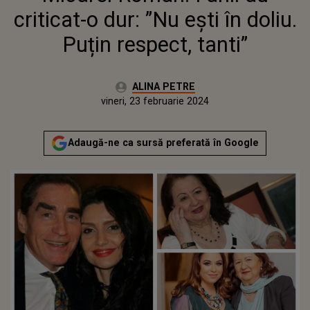
criticat-o dur: ”Nu ești în doliu.
Puțin respect, tanti”
Autor:
ALINA PETRE
Publicat:
vineri, 23 februarie 2024
Actualizat:
vineri, 23 februarie 2024
Adaugă-ne ca sursă preferată în Google