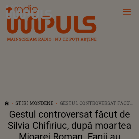
Radio Impuls
STIRI MONDENE
GESTUL CONTROVERSAT FĂCUT
DE SILVIA CHIFIRIUC, DUPĂ
Gestul controversat făcut de
MOARTEA MIOAREI ROMAN.
FANII AU CRITICAT-O DUR: ”NU
Silvia Chifiriuc, după moartea
EȘTI ÎN DOLIU. PUȚIN RESPECT,
Mioarei Roman. Fanii au
TANTI”