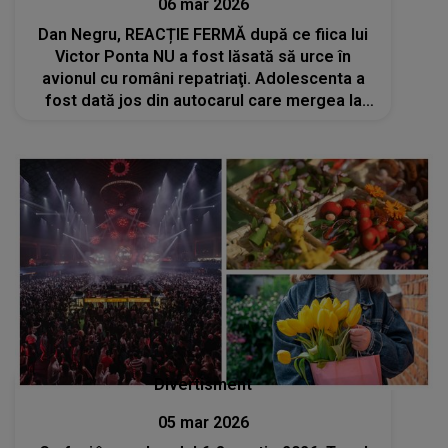
06 mar 2026
Dan Negru, REACȚIE FERMĂ după ce fiica lui
Victor Ponta NU a fost lăsată să urce în
avionul cu români repatriaţi. Adolescenta a
fost dată jos din autocarul care mergea la
aeroport. Ce spune celebrul prezentator:
"Niciun om zdravăn la cap nu s-ar...
Divertisment
05 mar 2026