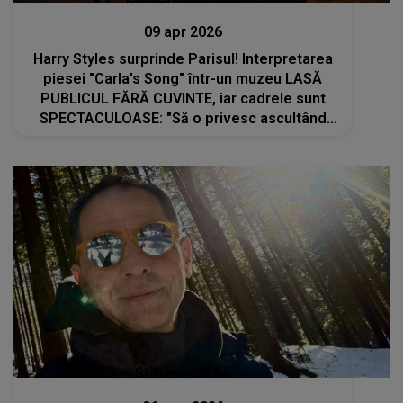
09 apr 2026
Harry Styles surprinde Parisul! Interpretarea
piesei "Carla's Song" într-un muzeu LASĂ
PUBLICUL FĂRĂ CUVINTE, iar cadrele sunt
SPECTACULOASE: "Să o privesc ascultând
acea piesă pentru prima dată a fost ca și
cum aș fi văzut pe cineva descoperind
magia"
Stiri mondene