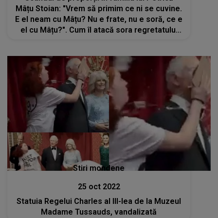
Mâțu Stoian: "Vrem să primim ce ni se cuvine.
E el neam cu Mâțu? Nu e frate, nu e soră, ce e
el cu Mâțu?". Cum îl atacă sora regretatului
artist pe Doru Gușman, fostul impresar
Stiri mondene
25 oct 2022
Statuia Regelui Charles al III-lea de la Muzeul
Madame Tussauds, vandalizată