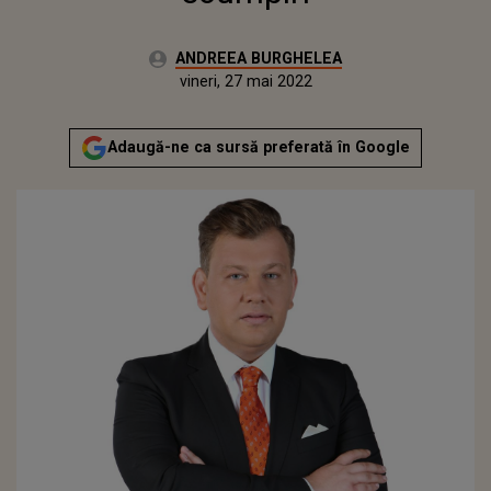
Autor:
ANDREEA BURGHELEA
Publicat:
vineri, 27 mai 2022
Actualizat:
vineri, 27 mai 2022
Adaugă-ne ca sursă preferată în Google