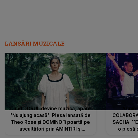
LANSĂRI MUZICALE
Când DORUL devine muzică, apare
Armin 
"Nu ajung acasă". Piesa lansată de
COLABORAR
Theo Rose și DOMINO îi poartă pe
SACHA: ""E
ascultători prin AMINTIRI și
o piesă 
REGĂSIRI, iar drumul emoțiilor
imediat pre