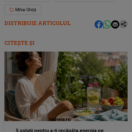
Mihai Ghiță
DISTRIBUIE ARTICOLUL
CITEȘTE ȘI
femeia.ro
5 soluții pentru a-ți recăpăta energia pe