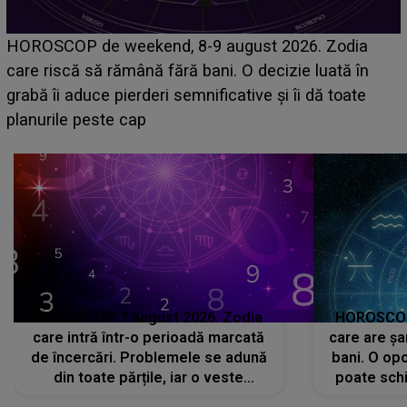
Emanuel a ținut ACEST DETALIU ASCUNS până
acum! În fața Alexandrei, concurentul din Casa Iubirii
face o MĂRTURISIRE NEAȘTEPTATĂ despre mama
sa: "I-am spus și ei în față, eu nu te iubesc pentru
că..."
HOROSCOP 7 august 2026. Zodia
HOROSCOP 
care intră într-o perioadă marcată
care are șa
de încercări. Problemele se adună
bani. O opo
din toate părțile, iar o veste
poate schi
neașteptată îi dă planurile peste
la