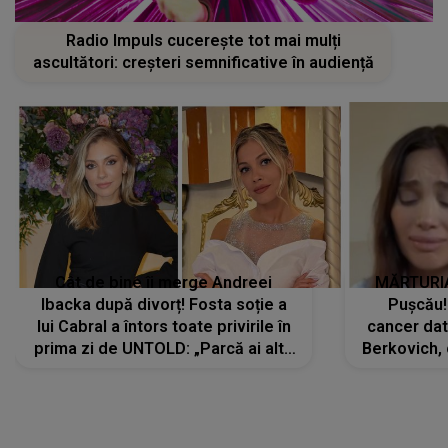
Radio Impuls cucerește tot mai mulți
ascultători: creșteri semnificative în audiență
Cât de bine îi merge Andreei
MĂRTURIA
Ibacka după divorț! Fosta soție a
Pușcău!
lui Cabral a întors toate privirile în
cancer dato
prima zi de UNTOLD: „Parcă ai altă
Berkovich, 
strălucire, emani putere,
accident ru
încredere, siguranță...”
Dacă nu 