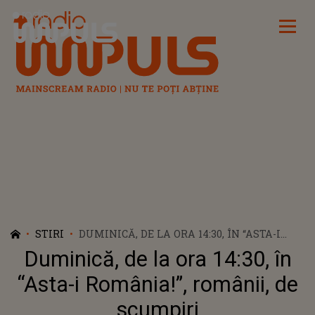
Radio Impuls
STIRI
DUMINICĂ, DE LA ORA 14:30, ÎN “ASTA-I
ROMÂNIA!”, ROMÂNII,
DE SCUMPIRI
Duminică, de la ora 14:30, în
“Asta-i România!”, românii,
de
scumpiri