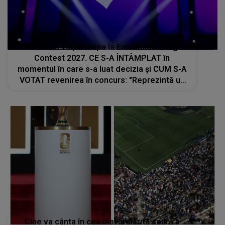
România va participa la Eurovision Song
Contest 2027. CE S-A ÎNTÂMPLAT în
momentul în care s-a luat decizia și CUM S-A
VOTAT revenirea în concurs: "Reprezintă un
proiect strategic de..."
Cine va cânta în cea mai urmărită seară a