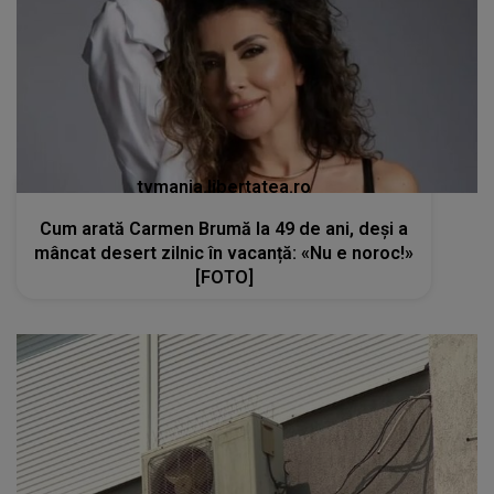
tvmania.libertatea.ro
Cum arată Carmen Brumă la 49 de ani, deși a
mâncat desert zilnic în vacanță: «Nu e noroc!»
[FOTO]