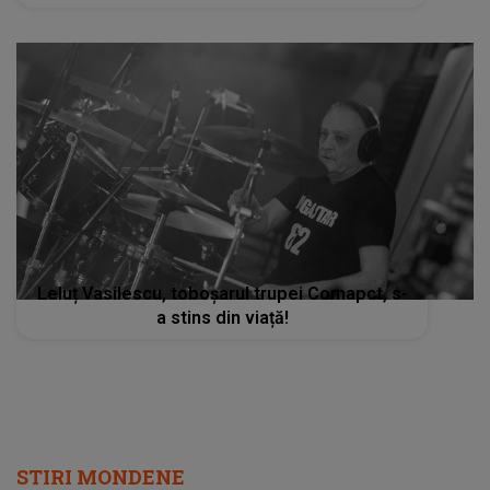
Leluț Vasilescu, toboșarul trupei Comapct, s-
a stins din viață!
STIRI MONDENE