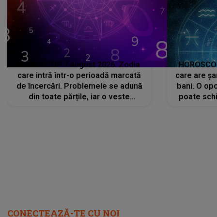
HOROSCOP 7 august 2026. Zodia
HOROSCOP 
care intră într-o perioadă marcată
care are șa
de încercări. Problemele se adună
bani. O opo
din toate părțile, iar o veste
poate schi
neașteptată îi dă planurile peste
la
cap
CONECTEAZĂ-TE CU NOI