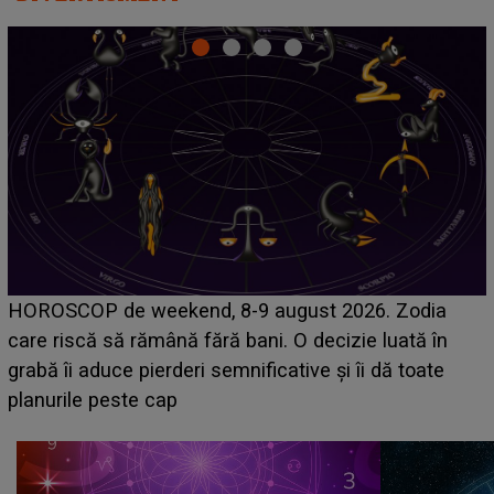
Emanuel a ținut ACEST DETALIU ASCUNS până
acum! În fața Alexandrei, concurentul din Casa Iubirii
face o MĂRTURISIRE NEAȘTEPTATĂ despre mama
sa: "I-am spus și ei în față, eu nu te iubesc pentru
că..."