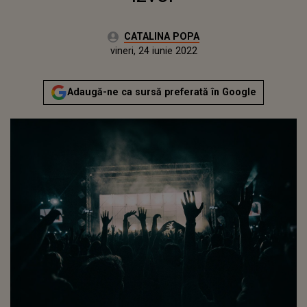
Autor:
CATALINA POPA
Publicat:
vineri, 24 iunie 2022
Actualizat:
vineri, 24 iunie 2022
Adaugă-ne ca sursă preferată în Google