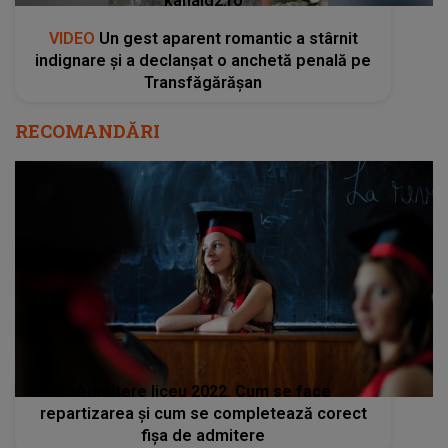
kanald2.ro
VIDEO
Un gest aparent romantic a stârnit
indignare și a declanșat o anchetă penală pe
Transfăgărășan
RECOMANDĂRI
Admitere liceu 2022. Cum se face
repartizarea şi cum se completează corect
fişa de admitere