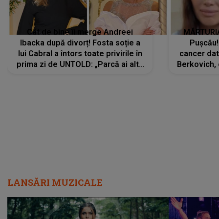
Cât de bine îi merge Andreei
MĂRTURIA
Ibacka după divorț! Fosta soție a
Pușcău!
lui Cabral a întors toate privirile în
cancer dato
prima zi de UNTOLD: „Parcă ai altă
Berkovich, 
strălucire, emani putere,
accident ru
încredere, siguranță...”
Dacă nu 
LANSĂRI MUZICALE