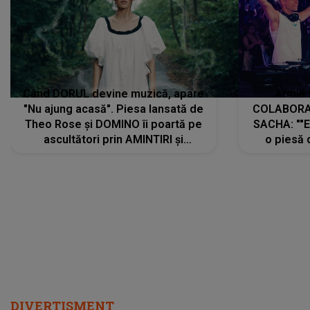
Când DORUL devine muzică, apare
Armin 
"Nu ajung acasă". Piesa lansată de
COLABORAR
Theo Rose și DOMINO îi poartă pe
SACHA: ""E
ascultători prin AMINTIRI și
o piesă 
REGĂSIRI, iar drumul emoțiilor
imediat pre
trece prin sufletul publicului:
cu mine șt
"Pentru toți cei care au plecat
păstrăm do
departe ca să le fie mai bine"
DIVERTISMENT