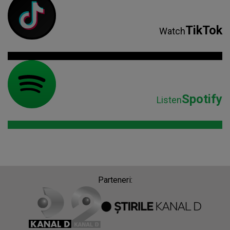
TikTok
Watch
Spotify
Listen
Parteneri: