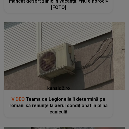
mâncat desert zilnic în vacanță: «Nu e noroc!»
[FOTO]
kanald2.ro
VIDEO
Teama de Legionella îi determină pe
români să renunțe la aerul condiționat în plină
caniculă