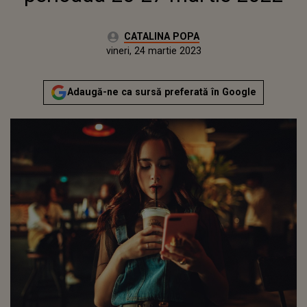
Autor:
CATALINA POPA
Publicat:
vineri, 25 martie 2022
Actualizat:
vineri, 24 martie 2023
Adaugă-ne ca sursă preferată în Google