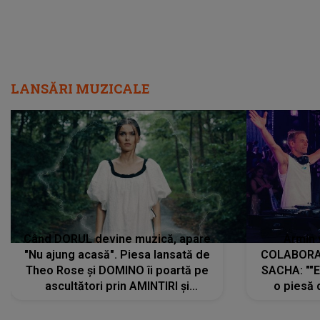
LANSĂRI MUZICALE
Când DORUL devine muzică, apare
Armin 
"Nu ajung acasă". Piesa lansată de
COLABORAR
Theo Rose și DOMINO îi poartă pe
SACHA: ""E
ascultători prin AMINTIRI și
o piesă 
REGĂSIRI, iar drumul emoțiilor
imediat pre
trece prin sufletul publicului:
cu mine șt