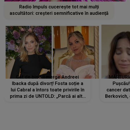
Radio Impuls cucerește tot mai mulți
ascultători: creșteri semnificative în audiență
Cât de bine îi merge Andreei
MĂRTURIA
Ibacka după divorț! Fosta soție a
Pușcău!
lui Cabral a întors toate privirile în
cancer dato
prima zi de UNTOLD: „Parcă ai altă
Berkovich, 
strălucire, emani putere,
accident ru
încredere, siguranță...”
Dacă nu 