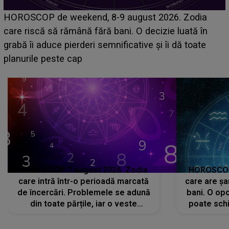
Emanuel a ținut ACEST DETALIU ASCUNS până
acum! În fața Alexandrei, concurentul din Casa Iubirii
face o MĂRTURISIRE NEAȘTEPTATĂ despre mama
sa: "I-am spus și ei în față, eu nu te iubesc pentru
că..."
HOROSCOP 7 august 2026. Zodia
HOROSCOP 
care intră într-o perioadă marcată
care are șa
de încercări. Problemele se adună
bani. O opo
din toate părțile, iar o veste
poate schi
neașteptată îi dă planurile peste
la
cap