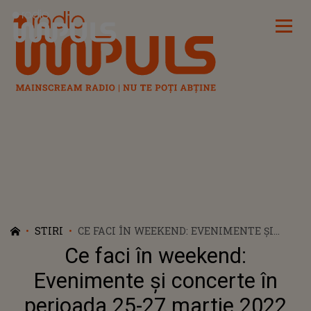
Radio Impuls
STIRI
CE FACI ÎN WEEKEND: EVENIMENTE ŞI
CONCERTE ÎN PERIOADA 25-27 MARTIE
Ce faci în weekend:
2022
Evenimente şi concerte în
perioada 25-27 martie 2022