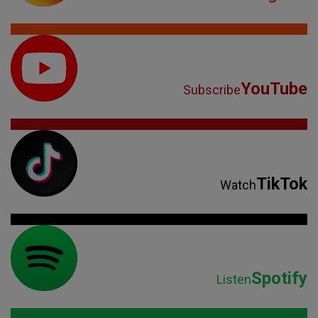
YouTube
Subscribe
TikTok
Watch
Spotify
Listen