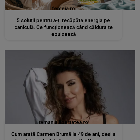
femeia.ro
5 soluții pentru a-ți recăpăta energia pe
caniculă. Ce funcționează când căldura te
epuizează
tvmania.libertatea.ro
Cum arată Carmen Brumă la 49 de ani, deși a