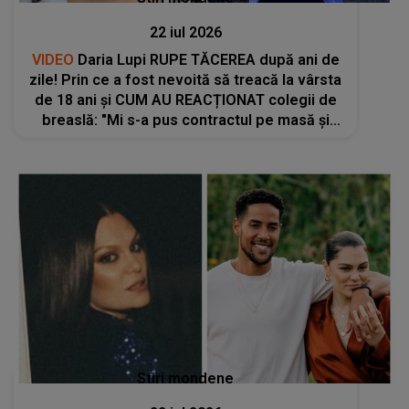
22 iul 2026
VIDEO
Daria Lupi RUPE TĂCEREA după ani de
zile! Prin ce a fost nevoită să treacă la vârsta
de 18 ani și CUM AU REACȚIONAT colegii de
breaslă: "Mi s-a pus contractul pe masă și
știți ce mi s-a spus? «Ești dispusă să te..."
Stiri mondene