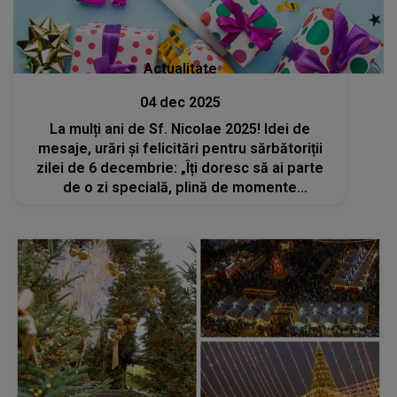
Actualitate
04 dec 2025
La mulți ani de Sf. Nicolae 2025! Idei de
mesaje, urări și felicitări pentru sărbătoriții
zilei de 6 decembrie: „Îți doresc să ai parte
de o zi specială, plină de momente
memorabile. Fie ca drumul vieții să îți fie
presărat cu bucurii și împliniri!”