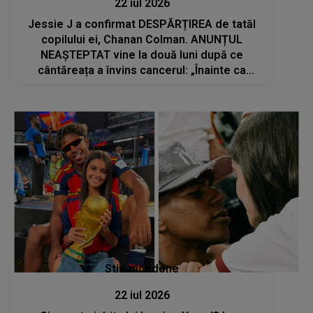
22 iul 2026
Jessie J a confirmat DESPĂRȚIREA de tatăl
copilului ei, Chanan Colman. ANUNȚUL
NEAȘTEPTAT vine la două luni după ce
cântăreața a învins cancerul: „Înainte ca
zvonurile să circule sau să apară informații
false...”
Stiri mondene
22 iul 2026