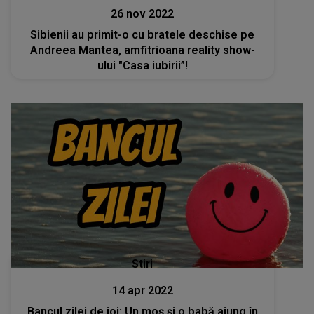
26 nov 2022
Sibienii au primit-o cu bratele deschise pe
Andreea Mantea, amfitrioana reality show-
ului "Casa iubirii”!
Stiri
14 apr 2022
Bancul zilei de joi: Un moş şi o babă ajung în