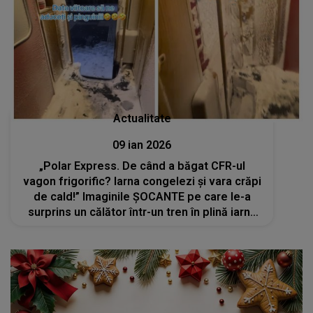
Actualitate
09 ian 2026
„Polar Express. De când a băgat CFR-ul
vagon frigorific? Iarna congelezi și vara crăpi
de cald!” Imaginile ȘOCANTE pe care le-a
surprins un călător într-un tren în plină iarnă
au iscat valuri de reacții pe rețelele sociale