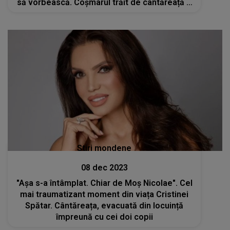
să vorbească. Coșmarul trăit de cântăreață i-
a sfâșiat pe fani
Stiri mondene
08 dec 2023
"Așa s-a întâmplat. Chiar de Moș Nicolae". Cel
mai traumatizant moment din viața Cristinei
Spătar. Cântăreața, evacuată din locuință
împreună cu cei doi copii