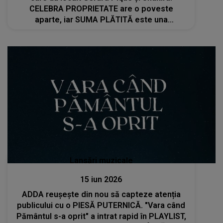
CELEBRA PROPRIETATE are o poveste
aparte, iar SUMA PLĂTITĂ este una
impresionantă. CÂT A SCOS DIN BUZUNAR și
ce a vrut să construiască pe suprafața
moșiei
Lansări muzicale
15 iun 2026
ADDA reușește din nou să capteze atenția
publicului cu o PIESĂ PUTERNICĂ. "Vara când
Pământul s-a oprit" a intrat rapid în PLAYLIST,