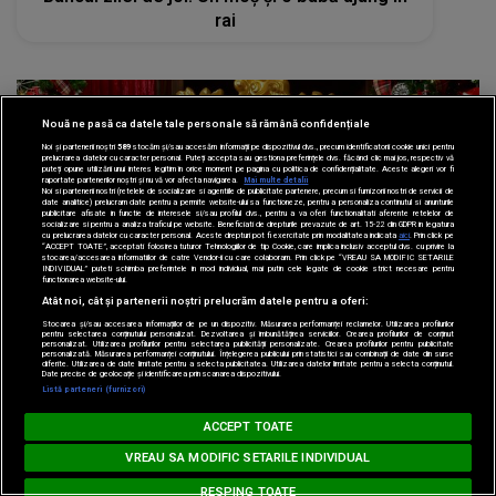
rai
Nouă ne pasă ca datele tale personale să rămână confidențiale
Noi și partenerii noștri
589
stocăm și/sau accesăm informații pe dispozitivul dvs., precum identificatorii cookie unici pentru
prelucrarea datelor cu caracter personal. Puteți accepta sau gestiona preferințele dvs. făcând clic mai jos, respectiv vă
puteți opune utilizării unui interes legitim în orice moment pe pagina cu politica de confidențialitate. Aceste alegeri vor fi
raportate partenerilor noștri și nu vă vor afecta navigarea.
Mai multe detalii
Noi si partenerii nostri (retelele de socializare si agentiile de publicitate partenere, precum si furnizorii nostri de servicii de
date analitice) prelucram date pentru a permite website-ului sa functioneze, pentru a personaliza continutul si anunturile
publicitare afisate in functie de interesele si/sau profilul dvs., pentru a va oferi functionalitati aferente retelelor de
socializare si pentru a analiza traficul pe website. Beneficiati de drepturile prevazute de art. 15-22 din GDPR in legatura
cu prelucrarea datelor cu caracter personal. Aceste drepturi pot fi exercitate prin modalitatea indicata
aici
. Prin click pe
“ACCEPT TOATE”, acceptati folosirea tuturor Tehnologiilor de tip Cookie, care implica inclusiv acceptul dvs. cu privire la
stocarea/accesarea informatiilor de catre Vendor-ii cu care colaboram. Prin click pe “VREAU SA MODIFIC SETARILE
INDIVIDUAL” puteti schimba preferintele in mod individual, mai putin cele legate de cookie strict necesare pentru
functionarea website-ului.
Atât noi, cât și partenerii noștri prelucrăm datele pentru a oferi:
Stocarea și/sau accesarea informațiilor de pe un dispozitiv. Măsurarea performanței reclamelor. Utilizarea profilurilor
Stiri
pentru selectarea conținutului personalizat. Dezvoltarea și îmbunătățirea serviciilor. Crearea profilurilor de conținut
personalizat. Utilizarea profilurilor pentru selectarea publicității personalizate. Crearea profilurilor pentru publicitate
personalizată. Măsurarea performanței conținutului. Înțelegerea publicului prin statistici sau combinații de date din surse
diferite. Utilizarea de date limitate pentru a selecta publicitatea. Utilizarea datelor limitate pentru a selecta conținutul.
23 dec 2021
Date precise de geolocație și identificarea prin scanarea dispozitivului.
Listă parteneri (furnizori)
La ce oră ajunge Moş Crăciun în România?
HIT SIESTA
ACCEPT TOATE
Loading...
KYGO & AVA MAX - Whatever
VREAU SA MODIFIC SETARILE INDIVIDUAL
RESPING TOATE