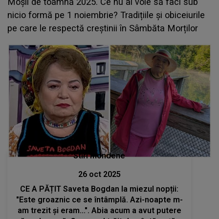
Moșii de toamnă 2025. Ce nu ai voie să faci sub
nicio formă pe 1 noiembrie? Tradițiile și obiceiurile
pe care le respectă creștinii în Sâmbăta Morților
Stiri mondene
26 oct 2025
CE A PĂȚIT Saveta Bogdan la miezul nopții:
"Este groaznic ce se întâmplă. Azi-noapte m-
am trezit și eram...". Abia acum a avut putere