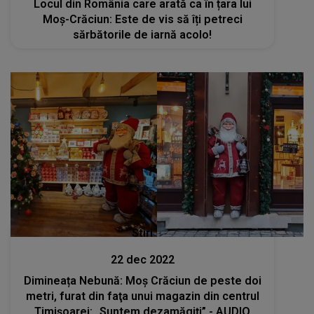
Locul din România care arată ca în țara lui
Moș-Crăciun: Este de vis să îți petreci
sărbătorile de iarnă acolo!
Stiri
22 dec 2022
Dimineața Nebună: Moș Crăciun de peste doi
metri, furat din faţa unui magazin din centrul
Timișoarei: „Suntem dezamăgiți” - AUDIO