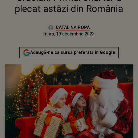
plecat astăzi din România
Autor:
CATALINA POPA
Publicat:
luni, 19 decembrie 2022
Actualizat:
marți, 19 decembrie 2023
Adaugă-ne ca sursă preferată în Google