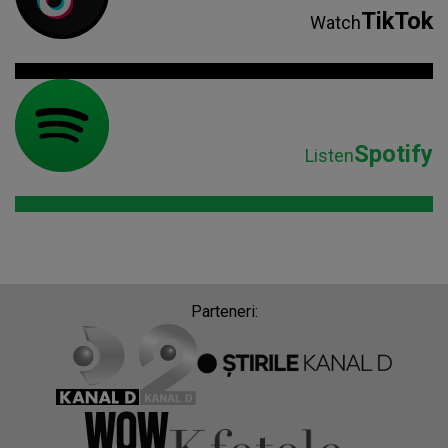
TikTok
Watch
Spotify
Listen
Parteneri: