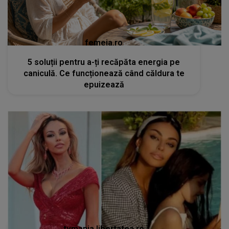
femeia.ro
5 soluții pentru a-ți recăpăta energia pe
caniculă. Ce funcționează când căldura te
epuizează
tvmania.libertatea.ro