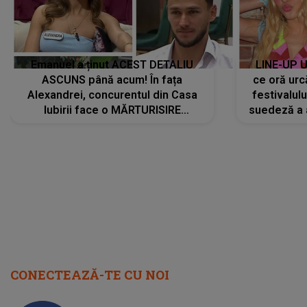
Emanuel a ținut ACEST DETALIU
LINE-UP U
ASCUNS până acum! În fața
ce oră urc
Alexandrei, concurentul din Casa
festivalul
Iubirii face o MĂRTURISIRE
suedeză a a
NEAȘTEPTATĂ despre mama sa:
s-a film
"I-am spus și ei în față, eu nu te
iubesc pentru că..."
CONECTEAZĂ-TE CU NOI