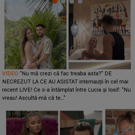
Cine este Bianca, tânăra clujeancă luată pe scenă la
UNTOLD ONE de Zara Larsson? Aceasta a dezvăluit
ce i-a spus artista suedeză în culise: „Nu am fost
pregătită...”