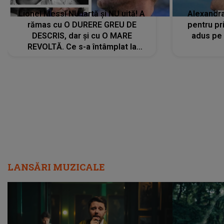
Lionel Messi NU iartă și NU uită! A
Alexandr
rămas cu O DURERE GREU DE
pentru pr
DESCRIS, dar și cu O MARE
adus pe 
REVOLTĂ. Ce s-a întâmplat la
ÎNMORMÂNTAREA tatălui său l-a
făcut să ia o DECIZIE DRASTICĂ
LANSĂRI MUZICALE