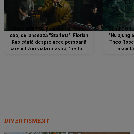
Când IUBIREA îți dă lumea peste
Când DORUL
cap, se lansează "Starleta". Florian
"Nu ajung 
Rus cântă despre acea persoană
Theo Rose 
care intră în viața noastră, "ne fură"
ascultă
toate PRIVIRILE, toate GÂNDURILE,
REGĂSIRI
tot UNIVERSUL și fără să ne dăm
trece pr
seama, ajunge să fie motivul
"Pentru t
pentru care zâmbim
departe 
DIVERTISMENT