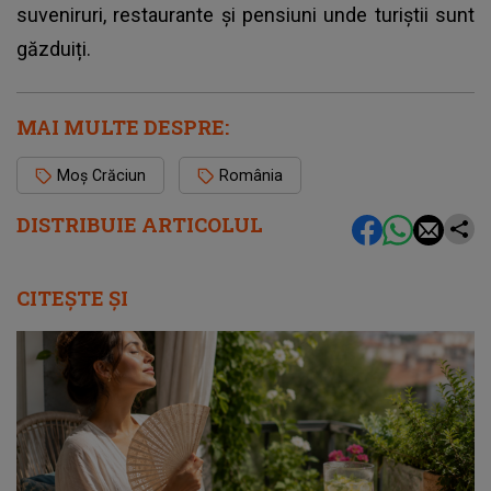
suveniruri, restaurante și pensiuni unde turiștii sunt
găzduiți.
MAI MULTE DESPRE:
Moș Crăciun
România
DISTRIBUIE ARTICOLUL
CITEȘTE ȘI