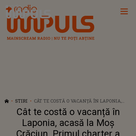
Radio Impuls
STIRI
CÂT TE COSTĂ O VACANȚĂ ÎN LAPONIA,
ACASĂ LA MOȘ CRĂCIUN. PRIMUL
Cât te costă o vacanță în
CHARTER A PLECAT ASTĂZI DIN ROMÂNIA
Laponia, acasă la Moș
Crăciun. Primul charter a