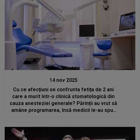
Actualitate
14 nov 2025
Cu ce afecțiuni se confrunta fetița de 2 ani
care a murit într-o clinică stomatologică din
cauza anesteziei generale? Părinții au vrut să
amâne programarea, însă medicii le-au spus
că nu vor exista probleme în ciuda
rezultatelor analizelor