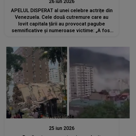
26 iun 2026
APELUL DISPERAT al unei celebre actrițe din
Venezuela. Cele două cutremure care au
lovit capitala țării au provocat pagube
semnificative și numeroase victime: „A fost
ceva îngrozitor. Țara mea nu este pregătită
pentru astfel de nenorociri”
Actualitate
25 iun 2026