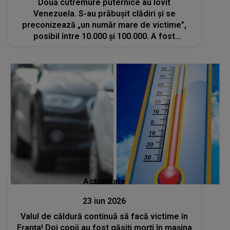
Două cutremure puternice au lovit
Venezuela. S-au prăbuşit clădiri şi se
preconizează „un număr mare de victime”,
posibil între 10.000 şi 100.000. A fost
decretată starea de urgenţă
Actualitate
23 iun 2026
Valul de căldură continuă să facă victime în
Franța! Doi copii au fost găsiți morți în mașina