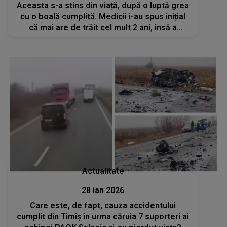
Aceasta s-a stins din viață, după o luptă grea
cu o boală cumplită. Medicii i-au spus inițial
că mai are de trăit cel mult 2 ani, însă a
rezistat eroic mai bine de un deceniu: „Nu a
încetat niciodată să lupte”
Actualitate
28 ian 2026
Care este, de fapt, cauza accidentului
cumplit din Timiș în urma căruia 7 suporteri ai