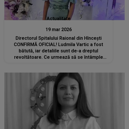
Actualitate
19 mar 2026
Directorul Spitalului Raional din Hîncești
CONFIRMĂ OFICIAL! Ludmila Vartic a fost
bătută, iar detaliile sunt de-a dreptul
revoltătoare. Ce urmează să se întâmple
după DEMISIA lui Petru Ciubotaru va
zdruncina cazul educatoarei