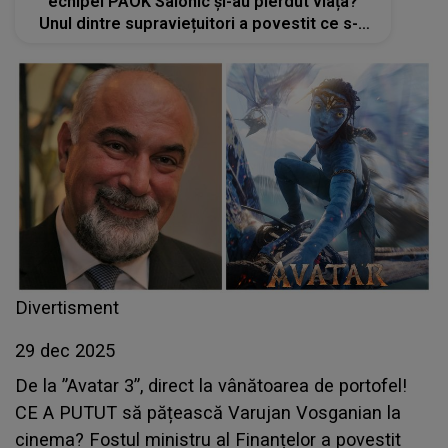
echipei PAOK Salonic și-au pierdut viața?
Unul dintre supraviețuitori a povestit ce s-a
întâmplat în timpul depășirii
Divertisment
29 dec 2025
De la ”Avatar 3”, direct la vânătoarea de portofel!
CE A PUTUT să pățească Varujan Vosganian la
cinema? Fostul ministru al Finanțelor a povestit