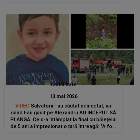
sunt întrebări cu referire la..."
Actualitate
13 mai 2026
VIDEO
Salvatorii l-au căutat neîncetat, iar
când l-au găsit pe Alexandru AU ÎNCEPUT SĂ
PLÂNGĂ. Ce s-a întâmplat la final cu băieţelul
de 5 ani a impresionat o țară întreagă: "A fost
cea mai amplă acțiune de căutare a unei..."