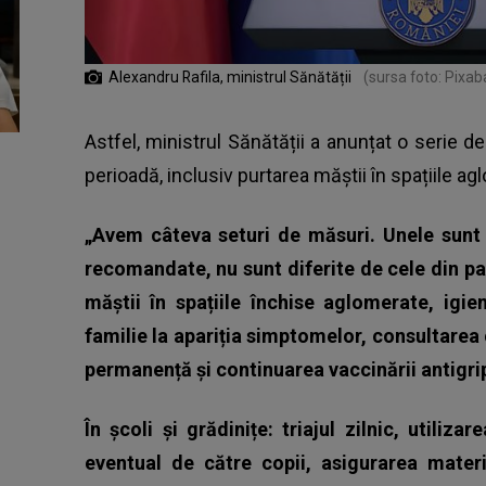
Alexandru Rafila, ministrul Sănătății
(sursa foto: Pixab
Astfel, ministrul Sănătății a anunțat o serie 
perioadă, inclusiv purtarea măștii în spațiile ag
„Avem câteva seturi de măsuri. Unele sunt 
recomandate, nu sunt diferite de cele din p
măștii în spațiile închise aglomerate, igi
familie la apariția simptomelor, consultarea
permanență și continuarea vaccinării antigri
În școli și grădinițe: triajul zilnic, utiliz
eventual de către copii, asigurarea mater