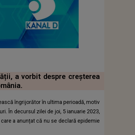
ății, a vorbit despre creșterea
omânia.
ască îngrijorător în ultima perioadă, motiv
i. În decursul zilei de joi, 5 ianuarie 2023,
în care a anunțat că nu se declară epidemie