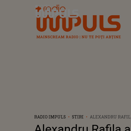
Radio Impuls
RADIO IMPULS
STIRI
ALEXANDRU RAFIL
ALERTĂ EPIDEMICĂ
Alexandru Rafila 
PRESUPUNE