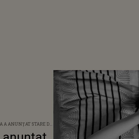
A A ANUNȚAT STARE DE
 ÎN ROMÂNIA. IATĂ CE
a anunțat