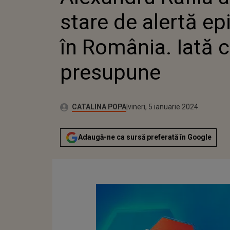
stare de alertă e
în România. Iată 
presupune
Publicat:
Autor:
joi, 5 ianuarie 2023
Actualizat:
CATALINA POPA
vineri, 5 ianuarie 2024
Adaugă-ne ca sursă preferată în Google