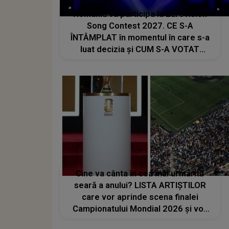
România va participa la Eurovision
Song Contest 2027. CE S-A
ÎNTÂMPLAT în momentul în care s-a
luat decizia și CUM S-A VOTAT
revenirea în concurs: "Reprezintă un
proiect strategic de..."
Cine va cânta în cea mai urmărită
seară a anului? LISTA ARTIȘTILOR
care vor aprinde scena finalei
Campionatului Mondial 2026 și vor
transforma SEARA TROFEULUI într-