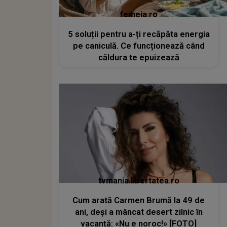
femeia.ro
5 soluții pentru a-ți recăpăta energia
pe caniculă. Ce funcționează când
căldura te epuizează
tvmania.libertatea.ro
Cum arată Carmen Brumă la 49 de
ani, deși a mâncat desert zilnic în
vacanță: «Nu e noroc!» [FOTO]