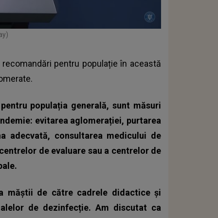
ay)
de recomandări pentru populație în această
lomerate.
pentru populația generală, sunt măsuri
andemie: evitarea aglomerației, purtarea
ena adecvată, consultarea medicului de
 centrelor de evaluare sau a centrelor de
pale.
area măștii de către cadrele didactice și
ialelor de dezinfecție. Am discutat ca