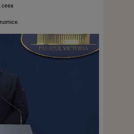
, ceea
onomice.