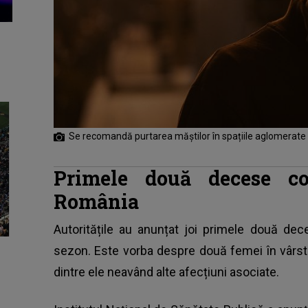
Se recomandă purtarea măștilor în spațiile aglomerate
Primele două decese co
România
Autoritățile au anunțat joi primele două dec
sezon. Este vorba despre două femei în vârstă
dintre ele neavând alte afecțiuni asociate.