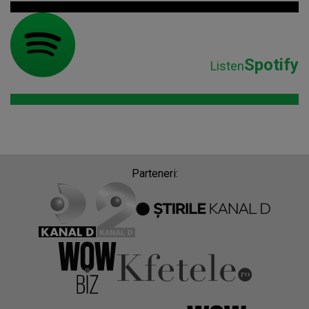
Spotify
Listen
Parteneri: