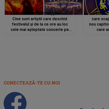
LINE-UP UNTOLD ONE, prima zi.
HOROSCOP 
Cine sunt artiștii care deschid
care scap
festivalul și de la ce ore au loc
nou capitol
cele mai așteptate concerte pe
care a
scena principală?
perioadă 
CONECTEAZĂ-TE CU NOI