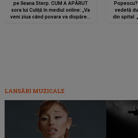
pe Ileana Sterp. CUM A APĂRUT
Popescu?
sora lui Culiță în mediul online: „Va
vedetă du
veni ziua când povara va dispărea,
din spital:
iar lacrimile...”
LANSĂRI MUZICALE