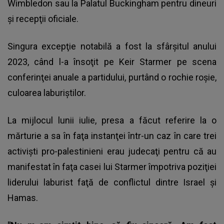
Wimbledon sau la Palatul Buckingham pentru dineuri
şi recepţii oficiale.
Singura excepţie notabilă a fost la sfârşitul anului
2023, când l-a însoţit pe Keir Starmer pe scena
conferinţei anuale a partidului, purtând o rochie roşie,
culoarea laburiştilor.
La mijlocul lunii iulie, presa a făcut referire la o
mărturie a sa în faţa instanţei într-un caz în care trei
activişti pro-palestinieni erau judecaţi pentru că au
manifestat în faţa casei lui Starmer împotriva poziţiei
liderului laburist faţă de conflictul dintre Israel şi
Hamas.