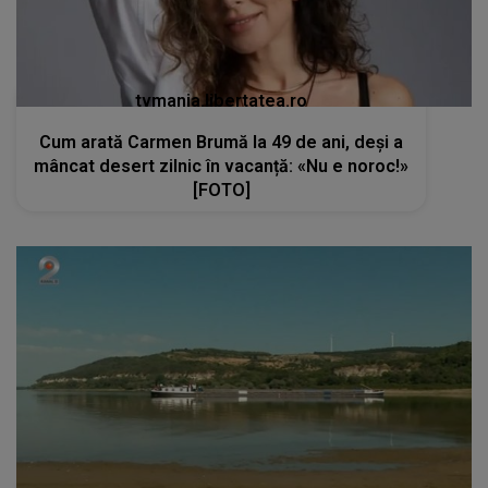
tvmania.libertatea.ro
Cum arată Carmen Brumă la 49 de ani, deși a
mâncat desert zilnic în vacanță: «Nu e noroc!»
[FOTO]