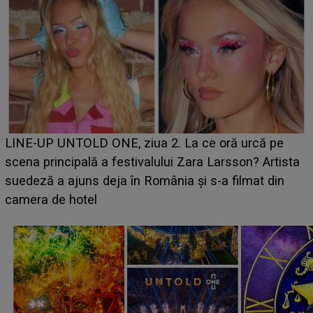
Ce a dezvăluit noua concurentă din "Casa Iubirii" l-a
luat prin surprindere pe Emanuel. CINE ESTE
BĂIATUL VIZAT de Alexandra?! Aflându-se în fața
faptului împlinit, A RECUNOSCUT IMEDIAT: "Am
avut..."