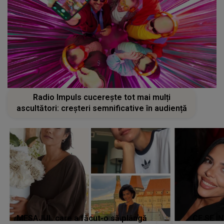
Radio Impuls cucerește tot mai mulți
ascultători: creșteri semnificative în audiență
MESAJUL care a făcut-o să plângă
CE SE Î