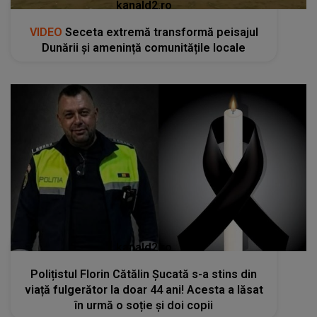
kanald2.ro
VIDEO
Seceta extremă transformă peisajul
Dunării și amenință comunitățile locale
kanald2.ro
Polițistul Florin Cătălin Șucată s-a stins din
viață fulgerător la doar 44 ani! Acesta a lăsat
în urmă o soție și doi copii