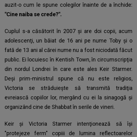
auzit-o cum le spune colegilor înainte de a închide:
"Cine naiba se crede?".
Cuplul s-a căsătorit în 2007 şi are doi copii, acum
adolescenţi, un băiat de 16 ani pe nume Toby şi o
fată de 13 ani al cărei nume nu a fost niciodată făcut
public. Ei locuiesc în Kentish Town, în circumscripţia
din nordul Londrei în care este ales Keir Starmer.
Deşi prim-ministrul spune că nu este religios,
Victoria se străduieşte să transmită tradiţia
evreiască copiilor lor, mergând cu ei la sinagogă şi
organizând cine de Shabbat în serile de vineri.
Keir şi Victoria Starmer intenţionează să îşi
"protejeze ferm" copiii de lumina reflectoarelor