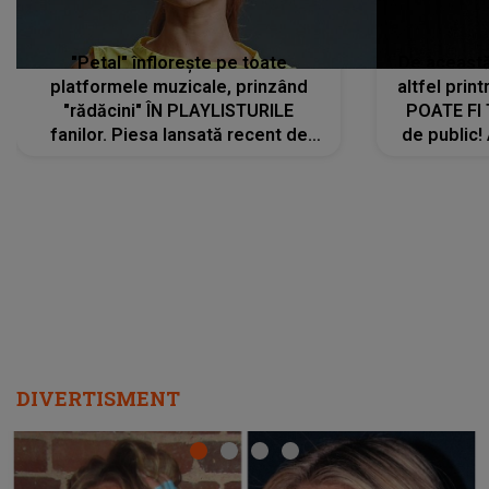
"Petal" înflorește pe toate
De această 
platformele muzicale, prinzând
altfel prin
"rădăcini" ÎN PLAYLISTURILE
POATE FI
fanilor. Piesa lansată recent de
de public!
Ariana Grande îi face pe
a lansat V
ascultători SĂ O ASCULTE PE
REPEAT
DIVERTISMENT