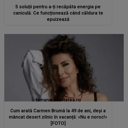
5 soluții pentru a-ți recăpăta energia pe
caniculă. Ce funcționează când căldura te
epuizează
tvmania.libertatea.ro
Cum arată Carmen Brumă la 49 de ani, deși a
mâncat desert zilnic în vacanță: «Nu e noroc!»
[FOTO]