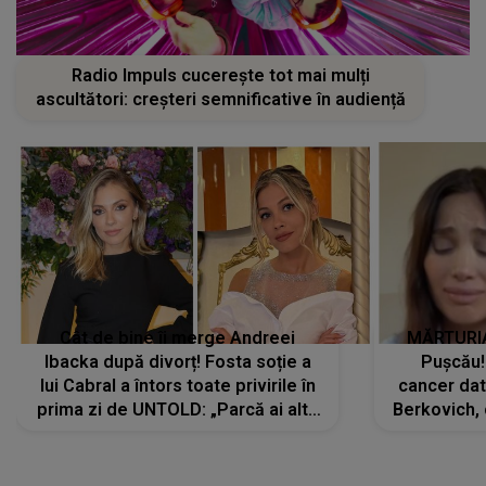
Radio Impuls cucerește tot mai mulți
ascultători: creșteri semnificative în audiență
Cât de bine îi merge Andreei
MĂRTURIA
Ibacka după divorț! Fosta soție a
Pușcău!
lui Cabral a întors toate privirile în
cancer dato
prima zi de UNTOLD: „Parcă ai altă
Berkovich, 
strălucire, emani putere,
accident ru
încredere, siguranță...”
Dacă nu 