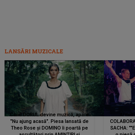
LANSĂRI MUZICALE
Când DORUL devine muzică, apare
Armin 
"Nu ajung acasă". Piesa lansată de
COLABORAR
Theo Rose și DOMINO îi poartă pe
SACHA: ""E
ascultători prin AMINTIRI și
o piesă 