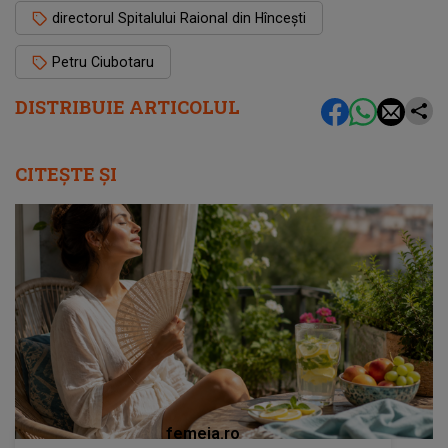
directorul Spitalului Raional din Hîncești
Petru Ciubotaru
DISTRIBUIE ARTICOLUL
CITEȘTE ȘI
femeia.ro