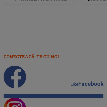
neașteptată îi dă planurile peste
la
cap
CONECTEAZĂ-TE CU NOI
Facebook
Like