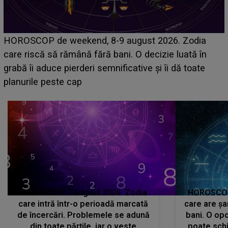
Emanuel a ținut ACEST DETALIU ASCUNS până
acum! În fața Alexandrei, concurentul din Casa Iubirii
face o MĂRTURISIRE NEAȘTEPTATĂ despre mama
sa: "I-am spus și ei în față, eu nu te iubesc pentru
că..."
HOROSCOP 7 august 2026. Zodia
HOROSCOP 
care intră într-o perioadă marcată
care are șa
de încercări. Problemele se adună
bani. O opo
din toate părțile, iar o veste
poate schi