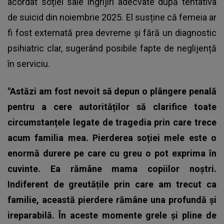
acordat soției sale îngrijiri adecvate după tentativa
de suicid din noiembrie 2025. El susține că femeia ar
fi fost externată prea devreme și fără un diagnostic
psihiatric clar, sugerând posibile fapte de neglijență
în serviciu.
"Astăzi am fost nevoit să depun o plângere penală
pentru a cere autorităților să clarifice toate
circumstanțele legate de tragedia prin care trece
acum familia mea. Pierderea soției mele este o
enormă durere pe care cu greu o pot exprima în
cuvinte. Ea rămâne mama copiilor noștri.
Indiferent de greutățile prin care am trecut ca
familie, această pierdere rămâne una profundă și
ireparabilă. În aceste momente grele și pline de