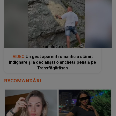
kanald2.ro
VIDEO
Un gest aparent romantic a stârnit
indignare și a declanșat o anchetă penală pe
Transfăgărășan
RECOMANDĂRI