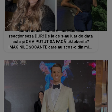
Iubita fostului soț al Alinei Mădălina
reacționează DUR! De la ce s-au luat de data
asta și CE A PUTUT SĂ FACĂ tiktokerița?
IMAGINILE ȘOCANTE care au scos-o din minți
pe brunetă: "Ce mai ai tu cu noi? De ce..."