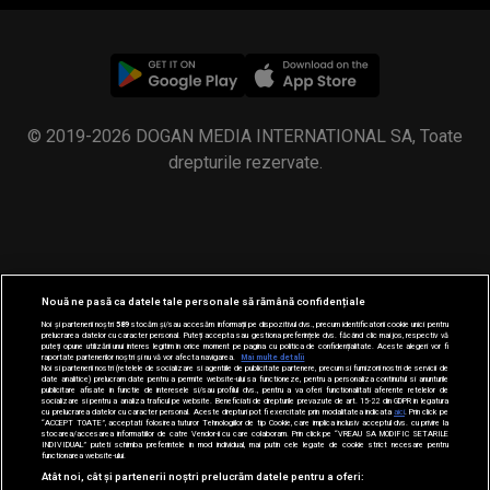
© 2019-2026 DOGAN MEDIA INTERNATIONAL SA, Toate
drepturile rezervate.
Nouă ne pasă ca datele tale personale să rămână confidențiale
Noi și partenerii noștri
589
stocăm și/sau accesăm informații pe dispozitivul dvs., precum identificatorii cookie unici pentru
prelucrarea datelor cu caracter personal. Puteți accepta sau gestiona preferințele dvs. făcând clic mai jos, respectiv vă
puteți opune utilizării unui interes legitim în orice moment pe pagina cu politica de confidențialitate. Aceste alegeri vor fi
raportate partenerilor noștri și nu vă vor afecta navigarea.
Mai multe detalii
Noi si partenerii nostri (retelele de socializare si agentiile de publicitate partenere, precum si furnizorii nostri de servicii de
date analitice) prelucram date pentru a permite website-ului sa functioneze, pentru a personaliza continutul si anunturile
publicitare afisate in functie de interesele si/sau profilul dvs., pentru a va oferi functionalitati aferente retelelor de
socializare si pentru a analiza traficul pe website. Beneficiati de drepturile prevazute de art. 15-22 din GDPR in legatura
cu prelucrarea datelor cu caracter personal. Aceste drepturi pot fi exercitate prin modalitatea indicata
aici
. Prin click pe
“ACCEPT TOATE”, acceptati folosirea tuturor Tehnologiilor de tip Cookie, care implica inclusiv acceptul dvs. cu privire la
stocarea/accesarea informatiilor de catre Vendor-ii cu care colaboram. Prin click pe “VREAU SA MODIFIC SETARILE
INDIVIDUAL” puteti schimba preferintele in mod individual, mai putin cele legate de cookie strict necesare pentru
functionarea website-ului.
Atât noi, cât și partenerii noștri prelucrăm datele pentru a oferi: