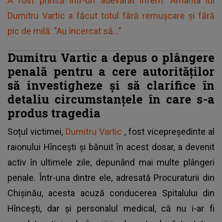
A fost prinsă într-un adevărat infern. Amanta lui
Dumitru Vartic a făcut totul fără remușcare și fără
pic de milă: "Au încercat să..."
Dumitru Vartic a depus o plângere
penală pentru a cere autorităților
să investigheze și să clarifice în
detaliu circumstanțele în care s-a
produs tragedia
Soțul victimei,
Dumitru Vartic
, fost vicepreședinte al
raionului Hîncești și bănuit în acest dosar, a devenit
activ în ultimele zile, depunând mai multe plângeri
penale. Într-una dintre ele, adresată Procuraturii din
Chișinău, acesta acuză conducerea Spitalului din
Hîncești, dar și personalul medical, că nu i-ar fi