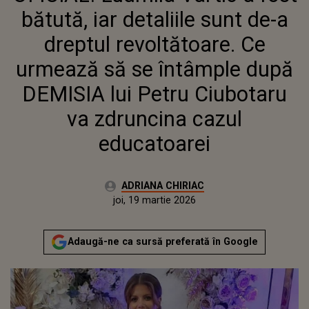
SE ÎNTÂMPLE DUPĂ DEMISIA LUI
bătută, iar detaliile sunt de-a
PETRU CIUBOTARU VA
ZDRUNCINA CAZUL EDUCATOAREI
dreptul revoltătoare. Ce
urmează să se întâmple după
DEMISIA lui Petru Ciubotaru
va zdruncina cazul
educatoarei
Autor:
ADRIANA CHIRIAC
Publicat:
joi, 19 martie 2026
Actualizat:
joi, 19 martie 2026
Adaugă-ne ca sursă preferată în Google