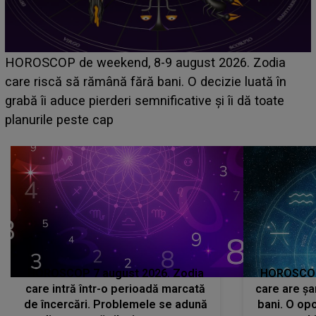
Emanuel a ținut ACEST DETALIU ASCUNS până
acum! În fața Alexandrei, concurentul din Casa Iubirii
face o MĂRTURISIRE NEAȘTEPTATĂ despre mama
sa: "I-am spus și ei în față, eu nu te iubesc pentru
că..."
HOROSCOP 7 august 2026. Zodia
HOROSCOP 
care intră într-o perioadă marcată
care are șa
de încercări. Problemele se adună
bani. O opo