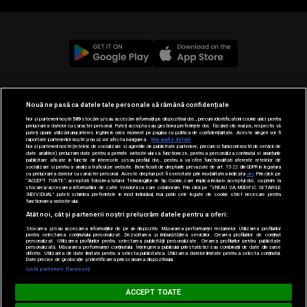
© 2019-2026 DOGAN MEDIA INTERNATIONAL SA, Toate
Nouă ne pasă ca datele tale personale să rămână confidențiale
drepturile rezervate.
Noi și partenerii noștri
589
stocăm și/sau accesăm informații pe dispozitivul dvs., precum identificatorii cookie unici pentru
prelucrarea datelor cu caracter personal. Puteți accepta sau gestiona preferințele dvs. făcând clic mai jos, respectiv vă
puteți opune utilizării unui interes legitim în orice moment pe pagina cu politica de confidențialitate. Aceste alegeri vor fi
raportate partenerilor noștri și nu vă vor afecta navigarea.
Mai multe detalii
Noi si partenerii nostri (retelele de socializare si agentiile de publicitate partenere, precum si furnizorii nostri de servicii de
date analitice) prelucram date pentru a permite website-ului sa functioneze, pentru a personaliza continutul si anunturile
publicitare afisate in functie de interesele si/sau profilul dvs., pentru a va oferi functionalitati aferente retelelor de
socializare si pentru a analiza traficul pe website. Beneficiati de drepturile prevazute de art. 15-22 din GDPR in legatura
cu prelucrarea datelor cu caracter personal. Aceste drepturi pot fi exercitate prin modalitatea indicata
aici
. Prin click pe
“ACCEPT TOATE”, acceptati folosirea tuturor Tehnologiilor de tip Cookie, care implica inclusiv acceptul dvs. cu privire la
stocarea/accesarea informatiilor de catre Vendor-ii cu care colaboram. Prin click pe “VREAU SA MODIFIC SETARILE
INDIVIDUAL” puteti schimba preferintele in mod individual, mai putin cele legate de cookie strict necesare pentru
functionarea website-ului.
Atât noi, cât și partenerii noștri prelucrăm datele pentru a oferi:
Stocarea și/sau accesarea informațiilor de pe un dispozitiv. Măsurarea performanței reclamelor. Utilizarea profilurilor
pentru selectarea conținutului personalizat. Dezvoltarea și îmbunătățirea serviciilor. Crearea profilurilor de conținut
personalizat. Utilizarea profilurilor pentru selectarea publicității personalizate. Crearea profilurilor pentru publicitate
personalizată. Măsurarea performanței conținutului. Înțelegerea publicului prin statistici sau combinații de date din surse
diferite. Utilizarea de date limitate pentru a selecta publicitatea. Utilizarea datelor limitate pentru a selecta conținutul.
Date precise de geolocație și identificarea prin scanarea dispozitivului.
Listă parteneri (furnizori)
MUSIC NON STOP
ACCEPT TOATE