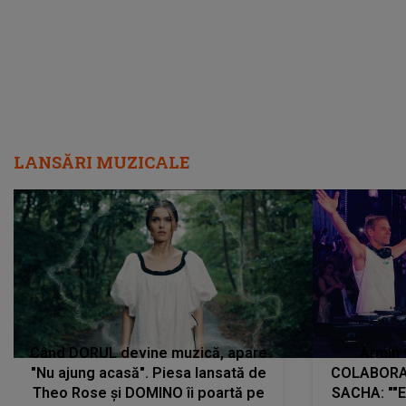
LANSĂRI MUZICALE
Când DORUL devine muzică, apare
Armin 
"Nu ajung acasă". Piesa lansată de
COLABORAR
Theo Rose și DOMINO îi poartă pe
SACHA: ""E