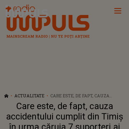
Radio Impuls
ACTUALITATE
CARE ESTE, DE FAPT, CAUZA
ACCIDENTULUI CUMPLIT DIN
Care este, de fapt, cauza
TIMIȘ ÎN URMA CĂRUIA 7
SUPORTERI AI ECHIPEI PAOK
accidentului cumplit din Timiș
SALONIC ȘI-AU PIERDUT VIAȚA?
în urma căruia 7 suporteri ai
UNUL DINTRE SUPRAVIEȚUITORI