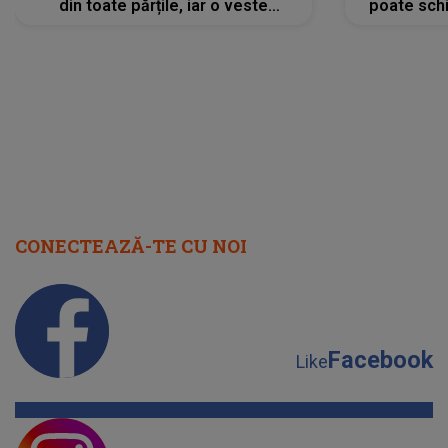
din toate părțile, iar o veste
poate schi
neașteptată îi dă planurile peste
la
cap
CONECTEAZĂ-TE CU NOI
Facebook
Like