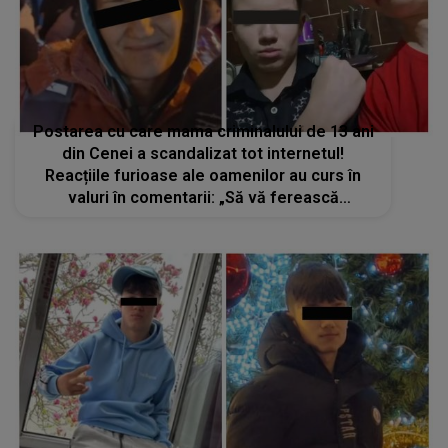
Postarea cu care mama criminalului de 13 ani
din Cenei a scandalizat tot internetul!
Reacțiile furioase ale oamenilor au curs în
valuri în comentarii: „Să vă ferească
Dumnezeu să simțiți ce simte mama lui Mario.
Nu te poți numi mamă dacă...”