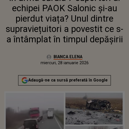
A POVESTIT CE S-A ÎNTÂMPLAT ÎN
echipei PAOK Salonic și-au
TIMPUL DEPĂȘIRII
pierdut viața? Unul dintre
supraviețuitori a povestit ce s-
a întâmplat în timpul depășirii
Autor:
BIANCA ELENA
Publicat:
miercuri, 28 ianuarie 2026
Actualizat:
miercuri, 28 ianuarie 2026
Adaugă-ne ca sursă preferată în Google