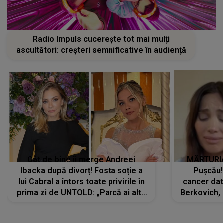
Radio Impuls cucerește tot mai mulți
ascultători: creșteri semnificative în audiență
Cât de bine îi merge Andreei
MĂRTURIA
Ibacka după divorț! Fosta soție a
Pușcău!
lui Cabral a întors toate privirile în
cancer dato
prima zi de UNTOLD: „Parcă ai altă
Berkovich, 
strălucire, emani putere,
accident ru
încredere, siguranță...”
Dacă nu 