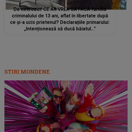
De necrezut! CE AR VREA SĂ FACĂ familia
criminalului de 13 ani, aflat în libertate după
ce și-a ucis prietenul? Declarațiile primarului:
„Intenționează să ducă băiatul...”
STIRI MONDENE