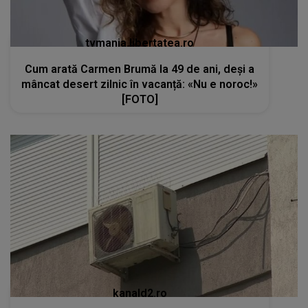
tvmania.libertatea.ro
Cum arată Carmen Brumă la 49 de ani, deși a
mâncat desert zilnic în vacanță: «Nu e noroc!»
[FOTO]
kanald2.ro