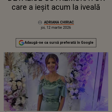
care a ieșit acum la iveală
Autor:
ADRIANA CHIRIAC
Publicat:
joi, 12 martie 2026
Actualizat:
joi, 12 martie 2026
Adaugă-ne ca sursă preferată în Google