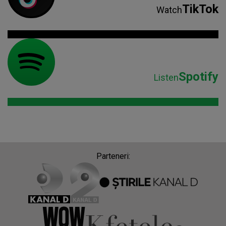
TikTok
Watch
Spotify
Listen
Parteneri: