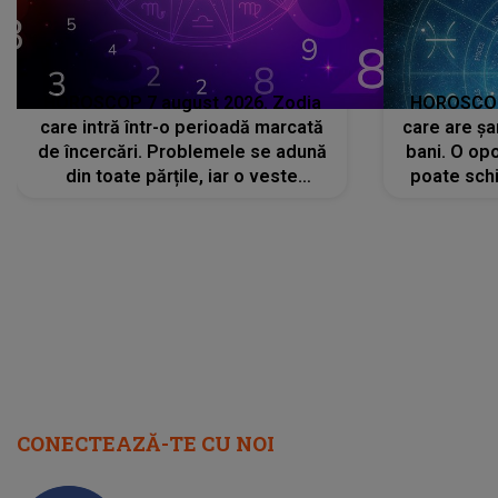
HOROSCOP 7 august 2026. Zodia
HOROSCOP 
care intră într-o perioadă marcată
care are șa
de încercări. Problemele se adună
bani. O opo
din toate părțile, iar o veste
poate schi
neașteptată îi dă planurile peste
la
cap
CONECTEAZĂ-TE CU NOI