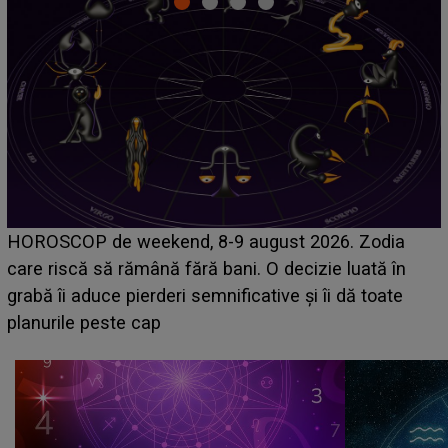
Emanuel a ținut ACEST DETALIU ASCUNS până
acum! În fața Alexandrei, concurentul din Casa Iubirii
face o MĂRTURISIRE NEAȘTEPTATĂ despre mama
sa: "I-am spus și ei în față, eu nu te iubesc pentru
că..."