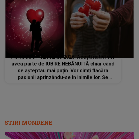
HOROSCOP 12 martie 2026. Acești nativi vor
avea parte de IUBIRE NEBĂNUITĂ chiar când
se așteptau mai puțin. Vor simți flacăra
pasiunii aprinzându-se în inimile lor. Se
anunță FLIRTURI NEAȘTEPTATE, CONEXIUNI
ELECTRIZANTE și MOMENTE PLINE DE
PASIUNE
STIRI MONDENE