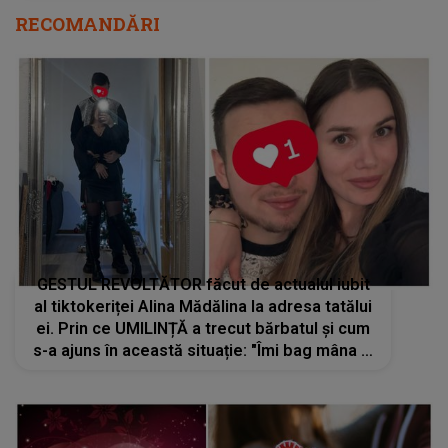
RECOMANDĂRI
GESTUL REVOLTĂTOR făcut de actualul iubit
al tiktokeriței Alina Mădălina la adresa tatălui
ei. Prin ce UMILINȚĂ a trecut bărbatul și cum
s-a ajuns în această situație: "Îmi bag mâna în
foc, chiar dacă o să..."