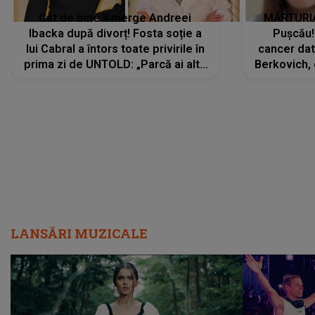
Cât de bine îi merge Andreei
MĂRTURIA
Ibacka după divorț! Fosta soție a
Pușcău!
lui Cabral a întors toate privirile în
cancer dato
prima zi de UNTOLD: „Parcă ai altă
Berkovich, 
strălucire, emani putere,
accident ru
încredere, siguranță...”
Dacă nu 
LANSĂRI MUZICALE