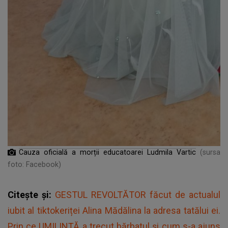
Cauza oficială a morții educatoarei Ludmila Vartic
(sursa
foto: Facebook)
Citește și:
GESTUL REVOLTĂTOR făcut de actualul
iubit al tiktokeriței Alina Mădălina la adresa tatălui ei.
Prin ce UMILINȚĂ a trecut bărbatul și cum s-a ajuns