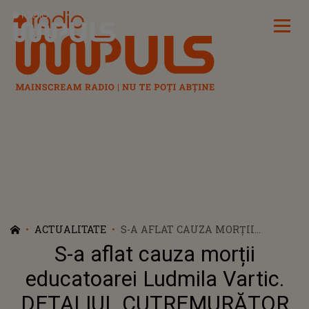
Radio Impuls
ACTUALITATE
S-A AFLAT CAUZA MORȚII
EDUCATOAREI LUDMILA VARTIC.
S-a aflat cauza morții
DETALIUL CUTREMURĂTOR CARE
A IEȘIT ACUM LA IVEALĂ
educatoarei Ludmila Vartic.
DETALIUL CUTREMURĂTOR