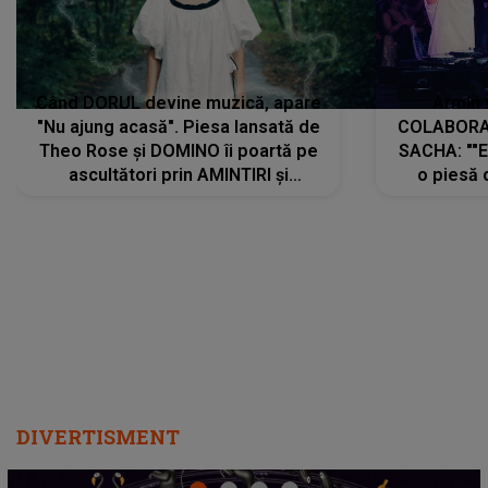
Când DORUL devine muzică, apare
Armin 
"Nu ajung acasă". Piesa lansată de
COLABORAR
Theo Rose și DOMINO îi poartă pe
SACHA: ""E
ascultători prin AMINTIRI și
o piesă 
REGĂSIRI, iar drumul emoțiilor
imediat pre
trece prin sufletul publicului:
cu mine șt
"Pentru toți cei care au plecat
păstrăm do
departe ca să le fie mai bine"
DIVERTISMENT