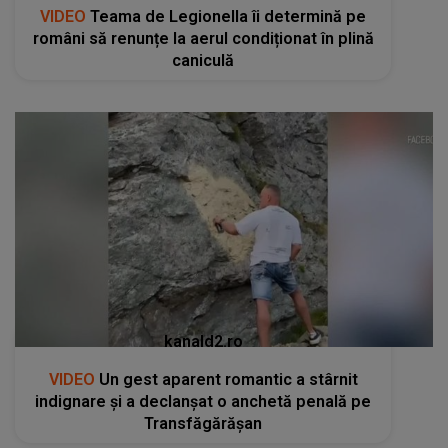
VIDEO
Teama de Legionella îi determină pe
români să renunțe la aerul condiționat în plină
caniculă
kanald2.ro
VIDEO
Un gest aparent romantic a stârnit
indignare și a declanșat o anchetă penală pe
Transfăgărășan