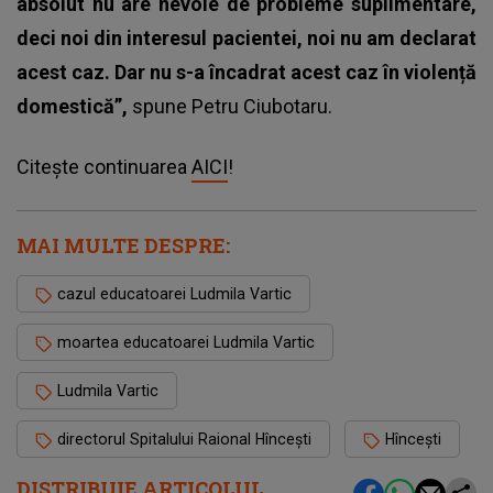
absolut nu are nevoie de probleme suplimentare,
deci noi din interesul pacientei, noi nu am declarat
acest caz. Dar nu s-a încadrat acest caz în violență
domestică”,
spune Petru Ciubotaru.
Citește continuarea
AICI
!
MAI MULTE DESPRE:
cazul educatoarei Ludmila Vartic
moartea educatoarei Ludmila Vartic
Ludmila Vartic
directorul Spitalului Raional Hîncești
Hîncești
DISTRIBUIE ARTICOLUL