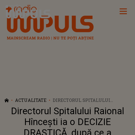
Radio Impuls
ACTUALITATE
DIRECTORUL SPITALULUI
RAIONAL HÎNCEȘTI IA O DECIZIE
Directorul Spitalului Raional
DRASTICĂ, DUPĂ CE A
REACȚIONAT ÎN CAZUL LUDMILEI
Hîncești ia o DECIZIE
VARTIC. DETALIILE NEVĂZUTE DIN
DRASTICĂ, după ce a
SPATELE GESTULUI ȘI CE L-A