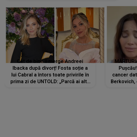
Cât de bine îi merge Andreei
MĂRTURIA
Ibacka după divorț! Fosta soție a
Pușcău!
lui Cabral a întors toate privirile în
cancer dato
prima zi de UNTOLD: „Parcă ai altă
Berkovich, 
strălucire, emani putere,
accident ru
încredere, siguranță...”
Dacă nu 