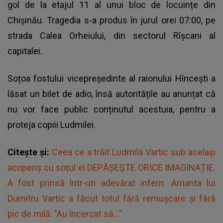
gol de la etajul 11 al unui bloc de locuințe din
Chișinău. Tragedia s-a produs în jurul orei 07:00, pe
strada Calea Orheiului, din sectorul Rîșcani al
capitalei.
Soțoa fostului vicepreședinte al raionului Hîncești a
lăsat un bilet de adio, însă autoritățile au anunțat că
nu vor face public conținutul acestuia, pentru a
proteja copiii Ludmilei.
Citește și:
Ceea ce a trăit Ludmila Vartic sub același
acoperiș cu soțul ei DEPĂȘEȘTE ORICE IMAGINAȚIE.
A fost prinsă într-un adevărat infern. Amanta lui
Dumitru Vartic a făcut totul fără remușcare și fără
pic de milă: "Au încercat să..."