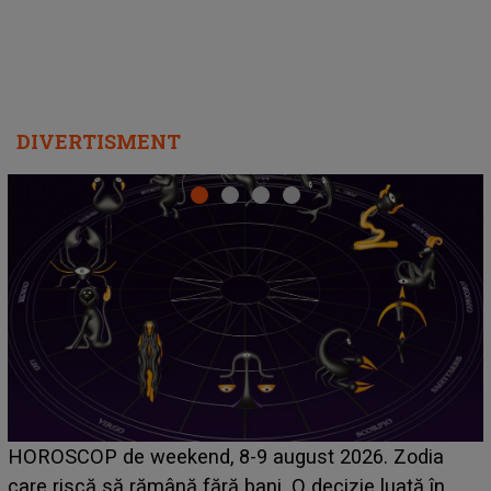
DIVERTISMENT
Emanuel a ținut ACEST DETALIU ASCUNS până
acum! În fața Alexandrei, concurentul din Casa Iubirii