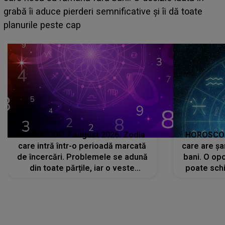
face o MĂRTURISIRE NEAȘTEPTATĂ despre mama
sa: "I-am spus și ei în față, eu nu te iubesc pentru
că..."
HOROSCOP 7 august 2026. Zodia
HOROSCOP 
care intră într-o perioadă marcată
care are șa
de încercări. Problemele se adună
bani. O opo
din toate părțile, iar o veste
poate schi
neașteptată îi dă planurile peste
la
cap