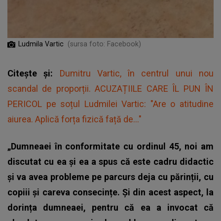
Ludmila Vartic
(sursa foto: Facebook)
Citește și:
Dumitru Vartic, în centrul unui nou
scandal de proporții. ACUZAȚIILE CARE ÎL PUN ÎN
PERICOL pe soțul Ludmilei Vartic: "Are o atitudine
aiurea. Aplică forța fizică față de..."
„Dumneaei în conformitate cu ordinul 45, noi am
discutat cu ea și ea a spus că este cadru didactic
și va avea probleme pe parcurs deja cu părinții, cu
copiii și careva consecințe. Și din acest aspect, la
dorința dumneaei, pentru că ea a invocat că