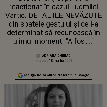
DETERMINAT SĂ RECUNOASCĂ ÎN
reacționat în cazul Ludmilei
ULIMUL MOMENT: "A FOST..."
Vartic. DETALIILE NEVĂZUTE
din spatele gestului și ce l-a
determinat să recunoască în
ulimul moment: "A fost..."
Autor:
ADRIANA CHIRIAC
Publicat:
miercuri, 18 martie 2026
Actualizat:
miercuri, 18 martie 2026
Adaugă-ne ca sursă preferată în Google