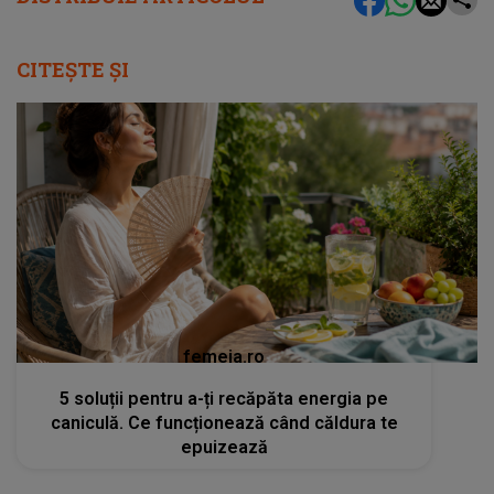
CITEȘTE ȘI
femeia.ro
5 soluții pentru a-ți recăpăta energia pe
caniculă. Ce funcționează când căldura te
epuizează