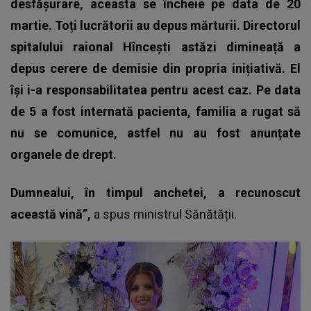
desfășurare, aceasta se încheie pe data de 20
martie. Toți lucrătorii au depus mărturii. Directorul
spitalului raional Hîncești astăzi dimineață a
depus cerere de demisie din propria inițiativă. El
își i-a responsabilitatea pentru acest caz. Pe data
de 5 a fost internată pacienta, familia a rugat să
nu se comunice, astfel nu au fost anunțate
organele de drept.
Dumnealui, în timpul anchetei, a recunoscut
această vină”
,
a spus ministrul Sănătății.