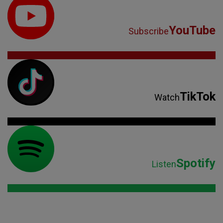
YouTube
Subscribe
TikTok
Watch
Spotify
Listen