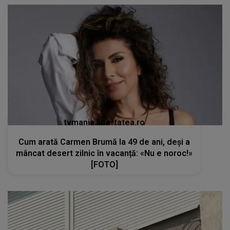
tvmania.libertatea.ro
Cum arată Carmen Brumă la 49 de ani, deși a
mâncat desert zilnic în vacanță: «Nu e noroc!»
[FOTO]