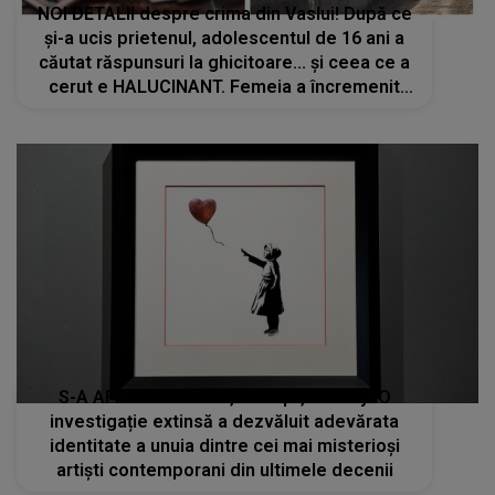
NOI DETALII despre crima din Vaslui! După ce
și-a ucis prietenul, adolescentul de 16 ani a
căutat răspunsuri la ghicitoare... și ceea ce a
cerut e HALUCINANT. Femeia a încremenit
când a auzit: "A zis că..."
S-A AFLAT cine este, de fapt, Banksy! O
investigație extinsă a dezvăluit adevărata
identitate a unuia dintre cei mai misterioşi
artişti contemporani din ultimele decenii