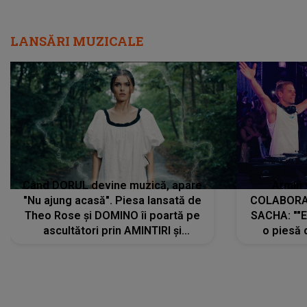
LANSĂRI MUZICALE
Când DORUL devine muzică, apare
Armin 
"Nu ajung acasă". Piesa lansată de
COLABORAR
Theo Rose și DOMINO îi poartă pe
SACHA: ""E
ascultători prin AMINTIRI și
o piesă 
REGĂSIRI, iar drumul emoțiilor
imediat pre
trece prin sufletul publicului:
cu mine șt
"Pentru toți cei care au plecat
păstrăm do
departe ca să le fie mai bine"