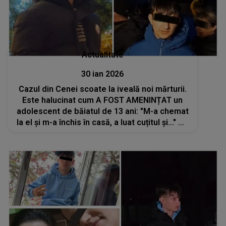
Actualitate
30 ian 2026
Cazul din Cenei scoate la iveală noi mărturii.
Este halucinat cum A FOST AMENINȚAT un
adolescent de băiatul de 13 ani: "M-a chemat
la el și m-a închis în casă, a luat cuțitul și..." CE
I-A CERUT SĂ FACĂ și ce a putut să îndure:
"M-am rugat de el"