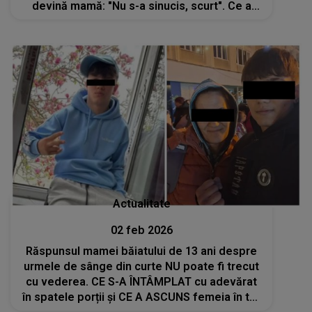
devină mamă: "Nu s-a sinucis, scurt". Ce a
scos la iveală răstoarnă cazul
Actualitate
02 feb 2026
Răspunsul mamei băiatului de 13 ani despre
urmele de sânge din curte NU poate fi trecut
cu vederea. CE S-A ÎNTÂMPLAT cu adevărat
în spatele porții și CE A ASCUNS femeia în tot