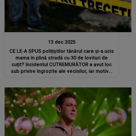
Stiri
13 dec 2025
CE LE-A SPUS polițiștilor tânărul care și-a ucis
mama în plină stradă cu 30 de lovituri de
cuțit? Incidentul CUTREMURĂTOR a avut loc
sub privire îngrozite ale vecinilor, iar motivul
din spatele gestului extrem a șocat pe toată
lumea