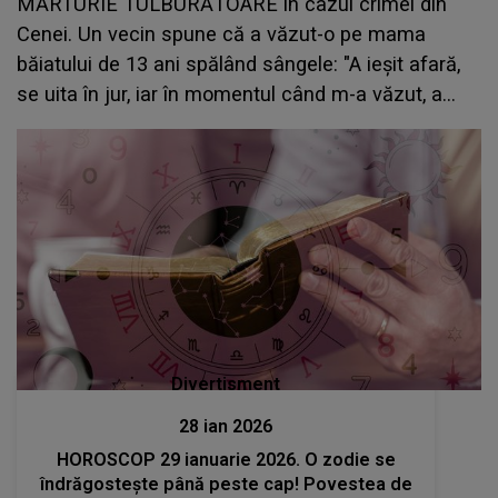
MĂRTURIE TULBURĂTOARE în cazul crimei din
Cenei. Un vecin spune că a văzut-o pe mama
băiatului de 13 ani spălând sângele: "A ieșit afară,
se uita în jur, iar în momentul când m-a văzut, a
mers la..." Ce NU s-a spus și CE S-AR FI
ÎNTÂMPLAT, DE FAPT
Divertisment
28 ian 2026
HOROSCOP 29 ianuarie 2026. O zodie se
îndrăgostește până peste cap! Povestea de