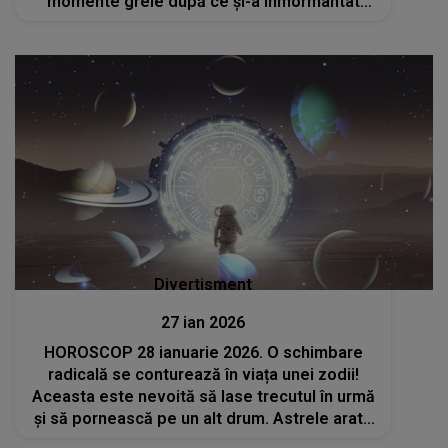
momente grele după ce și-a înmormântat
băiatul de numai 15 ani
Divertisment
27 ian 2026
HOROSCOP 28 ianuarie 2026. O schimbare
radicală se conturează în viața unei zodii!
Aceasta este nevoită să lase trecutul în urmă
și să pornească pe un alt drum. Astrele arată
că anumite decizii nu mai pot fi amânate, iar