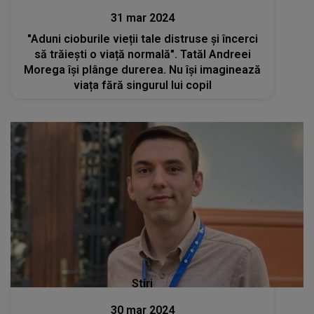
31 mar 2024
"Aduni cioburile vieții tale distruse și încerci
să trăiești o viață normală". Tatăl Andreei
Morega își plânge durerea. Nu își imaginează
viața fără singurul lui copil
Stiri
30 mar 2024