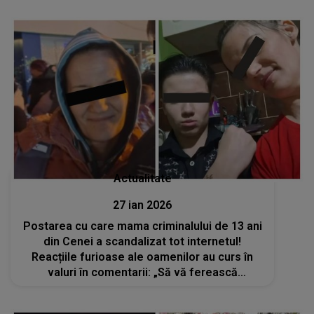
tensiunile cresc în jurul ei
Actualitate
27 ian 2026
Postarea cu care mama criminalului de 13 ani
din Cenei a scandalizat tot internetul!
Reacțiile furioase ale oamenilor au curs în
valuri în comentarii: „Să vă ferească
Dumnezeu să simțiți ce simte mama lui Mario.
Nu te poți numi mamă dacă...”