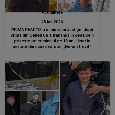
Actualitate
28 ian 2026
PRIMA REACȚIE a ministrului Justiției după
crima din Cenei! Ce a transmis în ceea ce îl
privește pe criminalul de 13 ani, lăsat în
libertate din cauza vârstei: „Ne-am trezit în
situaţia nefericită în care am...”