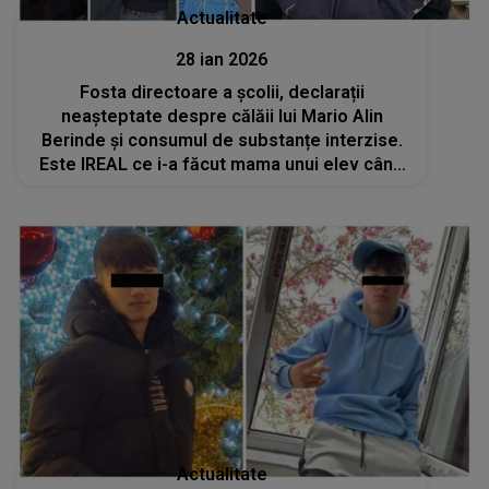
Actualitate
28 ian 2026
Fosta directoare a școlii, declarații
neașteptate despre călăii lui Mario Alin
Berinde și consumul de substanțe interzise.
Este IREAL ce i-a făcut mama unui elev când
a fost anunțată: "Sunt foarte tristă. Am pus-o
la curent să-l verifice, dar..."
Actualitate