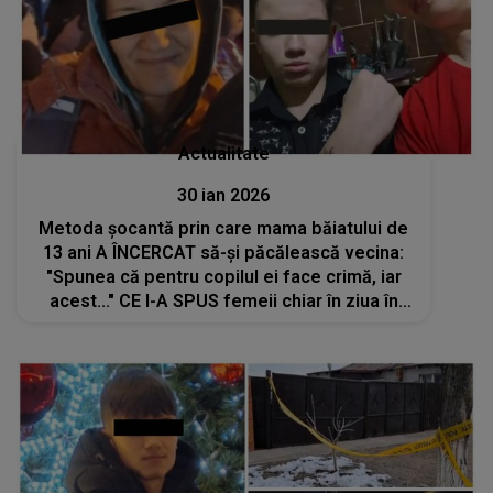
Actualitate
30 ian 2026
Metoda șocantă prin care mama băiatului de
13 ani A ÎNCERCAT să-și păcălească vecina:
"Spunea că pentru copilul ei face crimă, iar
acest..." CE I-A SPUS femeii chiar în ziua în
care a fost descoperit trupul neînsuflețit al
băiatului de 15 ani