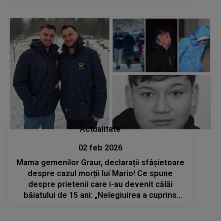
acest timp: "Am intrat în..."
Actualitate
02 feb 2026
Mama gemenilor Graur, declarații sfâșietoare
despre cazul morții lui Mario! Ce spune
despre prietenii care i-au devenit călăi
băiatului de 15 ani: „Nelegiuirea a cuprins
toate categoriile de oameni, inclusiv
generația crudă”