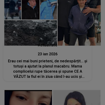
Actualitate
23 ian 2026
Erau cei mai buni prieteni, de nedespărțit... și
totuși a ajutat la planul macabru. Mama
complicelui rupe tăcerea și spune CE A
VĂZUT la fiul ei în ziua când l-au ucis și
îngropat pe băiatul de 15 ani în curtea unei
case: "S-a panicat, nu a mai..."