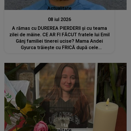
Actualitate
08 iul 2026
A rămas cu DUREREA PIERDERII și cu teama
zilei de mâine. CE AR FI FĂCUT fratele lui Emil
Gânj familiei tinerei ucise? Mama Andei
Gyurca trăiește cu FRICĂ după cele
întâmplate: "Noi nu mai avem niciun rost pe
fața Pământului. Când merg acasă eu nu..."
Actualitate