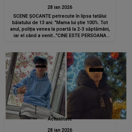
28 ian 2026
SCENE ȘOCANTE petrecute în lipsa tatălui
băiatului de 13 ani: "Mama lui știe 100%. Tot
anul, poliția venea la poartă la 2-3 săptămâni,
iar el când a venit..."CINE ESTE PERSOANA
care a văzut: "A ucis ca un criminal. Nu a fost
din impuls, nu a fost accident
Actualitate
28 ian 2026