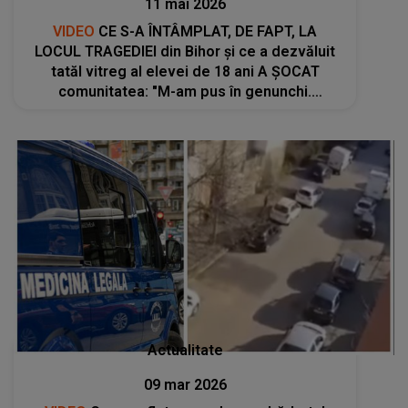
11 mai 2026
VIDEO
CE S-A ÎNTÂMPLAT, DE FAPT, LA
LOCUL TRAGEDIEI din Bihor și ce a dezvăluit
tatăl vitreg al elevei de 18 ani A ȘOCAT
comunitatea: "M-am pus în genunchi.
Criminalul i-a..."
Actualitate
09 mar 2026