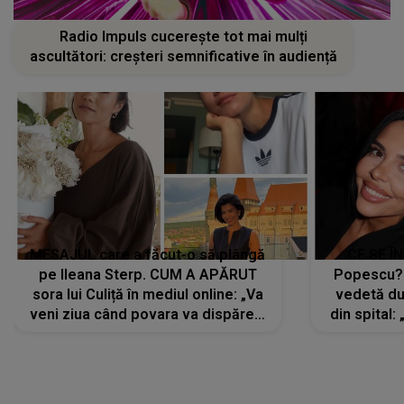
Radio Impuls cucerește tot mai mulți
ascultători: creșteri semnificative în audiență
MESAJUL care a făcut-o să plângă
CE SE Î
pe Ileana Sterp. CUM A APĂRUT
Popescu?
sora lui Culiță în mediul online: „Va
vedetă du
veni ziua când povara va dispărea,
din spital:
iar lacrimile...”