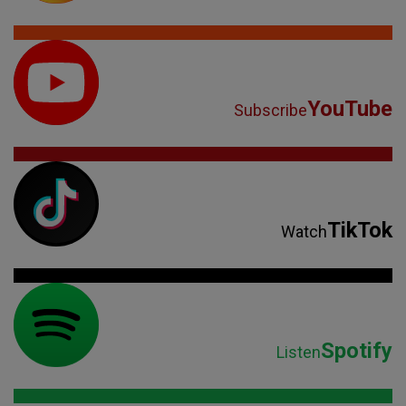
YouTube
Subscribe
TikTok
Watch
Spotify
Listen