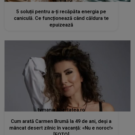
femeia.ro
5 soluții pentru a-ți recăpăta energia pe
caniculă. Ce funcționează când căldura te
epuizează
tvmania.libertatea.ro
Cum arată Carmen Brumă la 49 de ani, deși a
mâncat desert zilnic în vacanță: «Nu e noroc!»
[FOTO]