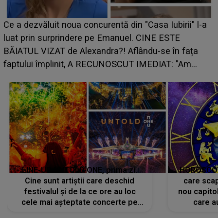
Ce a dezvăluit noua concurentă din "Casa Iubirii" l-a
luat prin surprindere pe Emanuel. CINE ESTE
BĂIATUL VIZAT de Alexandra?! Aflându-se în fața
faptului împlinit, A RECUNOSCUT IMEDIAT: "Am
avut..."
LINE-UP UNTOLD ONE, prima zi.
HOROSCOP 
Cine sunt artiștii care deschid
care scap
festivalul și de la ce ore au loc
nou capitol
cele mai așteptate concerte pe
care a
scena principală?
perioadă 