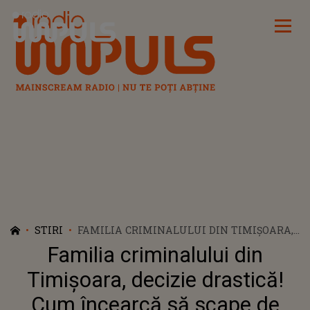
Radio Impuls
STIRI
FAMILIA CRIMINALULUI DIN TIMIȘOARA,
DECIZIE DRASTICĂ! CUM ÎNCEARCĂ SĂ
Familia criminalului din
SCAPE DE MIREL DRAGOMIR DUPĂ
COMITEREA CRIMEI ÎNGROZITOARE
Timișoara, decizie drastică!
Cum încearcă să scape de