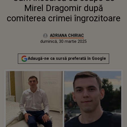
Mirel Dragomir după
comiterea crimei îngrozitoare
Autor:
ADRIANA CHIRIAC
Publicat:
sâmbătă, 30 martie 2024
Actualizat:
duminică, 30 martie 2025
Adaugă-ne ca sursă preferată în Google