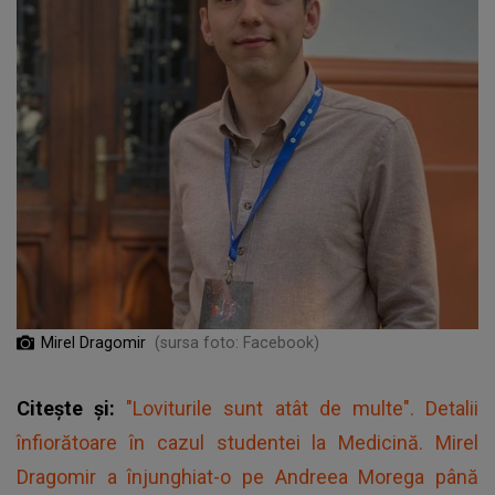
Mirel Dragomir
(sursa foto: Facebook)
Citește și:
"Loviturile sunt atât de multe". Detalii
înfiorătoare în cazul studentei la Medicină. Mirel
Dragomir a înjunghiat-o pe Andreea Morega până