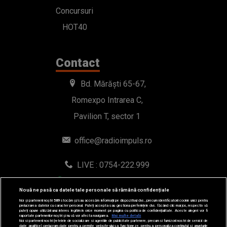
Concursuri
HOT40
Contact
Bd. Mărăști 65-67,
Romexpo Intrarea C,
Pavilion T, sector 1
office@radioimpuls.ro
LIVE : 0754-222.999
WhatsApp: 0754-222.999
Nouă ne pasă ca datele tale personale să rămână confidențiale
Noi și partenerii noștri
589
stocăm și/sau accesăm informații pe dispozitivul dvs., precum identificatorii cookie unici pentru
prelucrarea datelor cu caracter personal. Puteți accepta sau gestiona preferințele dvs. făcând clic mai jos, respectiv vă
puteți opune utilizării unui interes legitim în orice moment pe pagina cu politica de confidențialitate. Aceste alegeri vor fi
raportate partenerilor noștri și nu vă vor afecta navigarea.
Mai multe detalii
Noi si partenerii nostri (retelele de socializare si agentiile de publicitate partenere, precum si furnizorii nostri de servicii de
date analitice) prelucram date pentru a permite website-ului sa functioneze, pentru a personaliza continutul si anunturile