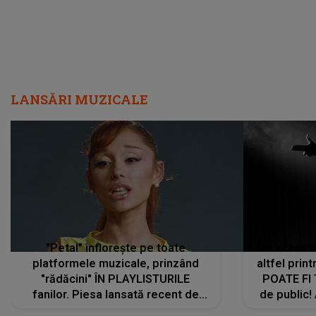
LANSĂRI MUZICALE
"Petal" înflorește pe toate
De această 
platformele muzicale, prinzând
altfel prin
"rădăcini" ÎN PLAYLISTURILE
POATE FI
fanilor. Piesa lansată recent de
de public!
Ariana Grande îi face pe
a lansat V