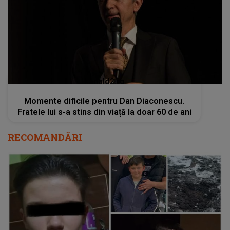
Momente dificile pentru Dan Diaconescu.
Fratele lui s-a stins din viață la doar 60 de ani
RECOMANDĂRI
Prietenul care i-a devenit călau lui Mario NU
se află la prima abatere. CE A FĂCUT băiatul
de 13 ani și de ce aceste fapte au fost
ascunse până acum: "A fost anul trecut. Şi
această crimă tot în baza substanțelor