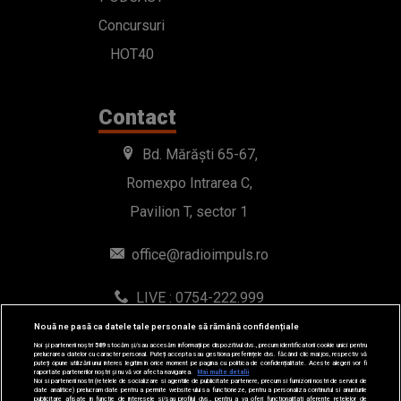
Romexpo Intrarea C,
Pavilion T, sector 1
office@radioimpuls.ro
LIVE : 0754-222.999
WhatsApp: 0754-222.999
© 2019-2026 DOGAN MEDIA INTERNATIONAL SA, Toate
Nouă ne pasă ca datele tale personale să rămână confidențiale
drepturile rezervate.
Noi și partenerii noștri
589
stocăm și/sau accesăm informații pe dispozitivul dvs., precum identificatorii cookie unici pentru
prelucrarea datelor cu caracter personal. Puteți accepta sau gestiona preferințele dvs. făcând clic mai jos, respectiv vă
puteți opune utilizării unui interes legitim în orice moment pe pagina cu politica de confidențialitate. Aceste alegeri vor fi
raportate partenerilor noștri și nu vă vor afecta navigarea.
Mai multe detalii
Noi si partenerii nostri (retelele de socializare si agentiile de publicitate partenere, precum si furnizorii nostri de servicii de
date analitice) prelucram date pentru a permite website-ului sa functioneze, pentru a personaliza continutul si anunturile
publicitare afisate in functie de interesele si/sau profilul dvs., pentru a va oferi functionalitati aferente retelelor de