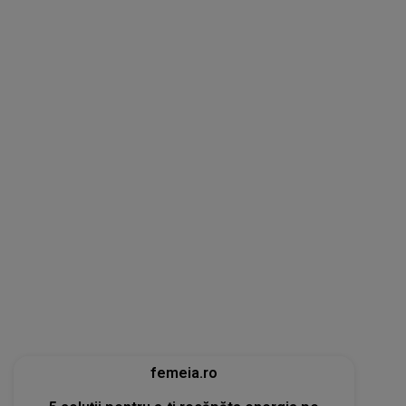
femeia.ro
5 soluții pentru a-ți recăpăta energia pe
caniculă. Ce funcționează când căldura te
epuizează