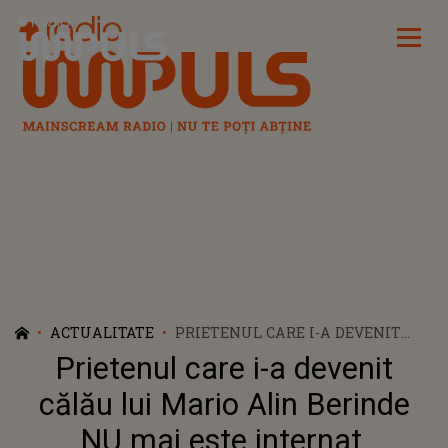
Radio Impuls
ACTUALITATE
PRIETENUL CARE I-A DEVENIT
CĂLĂU LUI MARIO ALIN BERINDE
Prietenul care i-a devenit
NU MAI ESTE INTERNAT.
CRIMINALUL DE 13 ANI A FOST
călău lui Mario Alin Berinde
MUTAT DIN CLINICA DIN
NU mai este internat.
TIMIȘOARA ÎNTR-O ALTĂ LOCAȚIE,