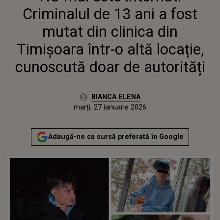
CUNOSCUTĂ DOAR DE
Criminalul de 13 ani a fost
AUTORITĂȚI
mutat din clinica din
Timișoara într-o altă locație,
cunoscută doar de autorități
Autor:
BIANCA ELENA
Publicat:
marți, 27 ianuarie 2026
Adaugă-ne ca sursă preferată în Google