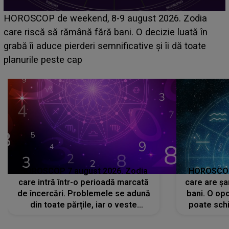
HOROSCOP 7 august 2026. Zodia
HOROSCOP 
care intră într-o perioadă marcată
care are șa
de încercări. Problemele se adună
bani. O opo
din toate părțile, iar o veste
poate schi
neașteptată îi dă planurile peste
la
cap