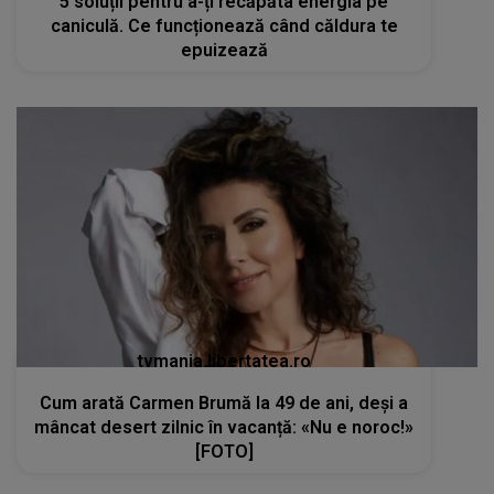
tvmania.libertatea.ro
Cum arată Carmen Brumă la 49 de ani, deși a
mâncat desert zilnic în vacanță: «Nu e noroc!»
[FOTO]