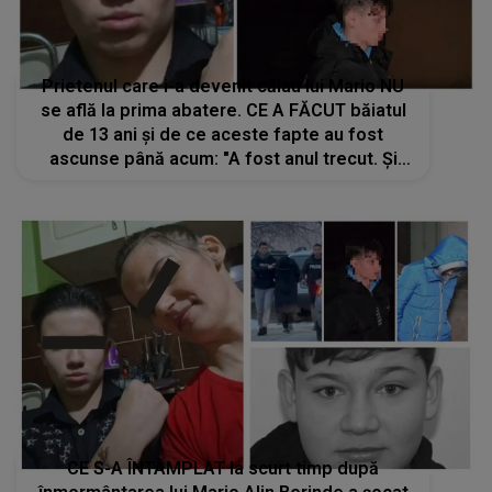
interzise..."
CE S-A ÎNTÂMPLAT la scurt timp după
înmormântarea lui Mario Alin Berinde a șocat
o țară întreagă! Tinerii care le-au vândut
substanțe interzise minorilor care au comis
crima odioasă au fost reținuți de DIICOT
Timișoara