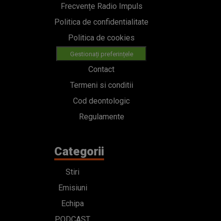
Cod deontologic
Regulamente
Categorii
Stiri
Emisiuni
Echipa
PODCAST
Concursuri
HOT40
Contact
Bd. Mărăști 65-67,