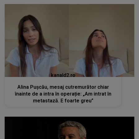
kanald2.ro
Alina Pușcău, mesaj cutremurător chiar
înainte de a intra în operație: „Am intrat în
metastază. E foarte greu”
kanald2.ro