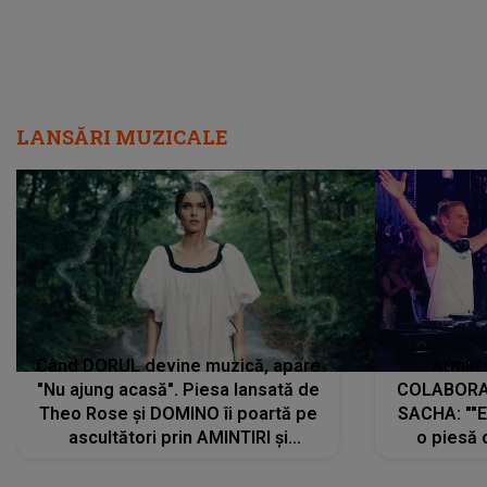
Când DORUL devine muzică, apare
Armin 
"Nu ajung acasă". Piesa lansată de
COLABORAR
Theo Rose și DOMINO îi poartă pe
SACHA: ""E
ascultători prin AMINTIRI și
o piesă 
REGĂSIRI, iar drumul emoțiilor
imediat pre
trece prin sufletul publicului:
cu mine șt
"Pentru toți cei care au plecat
păstrăm do
departe ca să le fie mai bine"