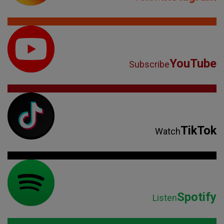
TikTok
Watch
Spotify
Listen
Parteneri: