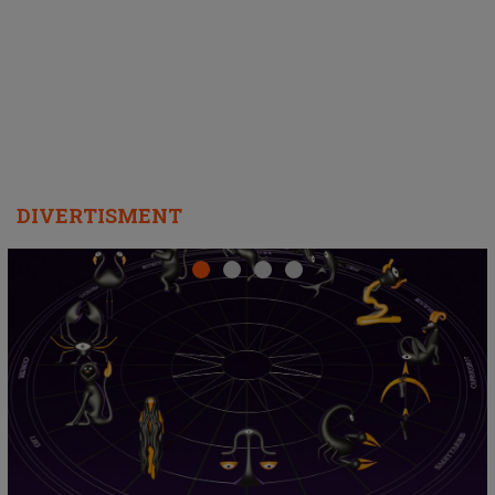
DIVERTISMENT
Emanuel a ținut ACEST DETALIU ASCUNS pân
odia
acum! În fața Alexandrei, concurentul din Casa I
tă în
face o MĂRTURISIRE NEAȘTEPTATĂ despre
oate
sa: "I-am spus și ei în față, eu nu te iubesc pen
că..."