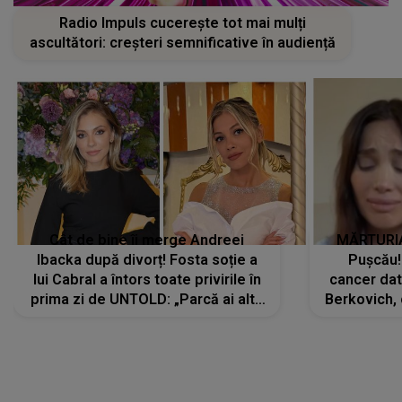
Cât de bine îi merge Andreei
MĂRTURIA
Ibacka după divorț! Fosta soție a
Pușcău!
lui Cabral a întors toate privirile în
cancer dato
prima zi de UNTOLD: „Parcă ai altă
Berkovich, 
strălucire, emani putere,
accident ru
încredere, siguranță...”
Dacă nu 
LANSĂRI MUZICALE