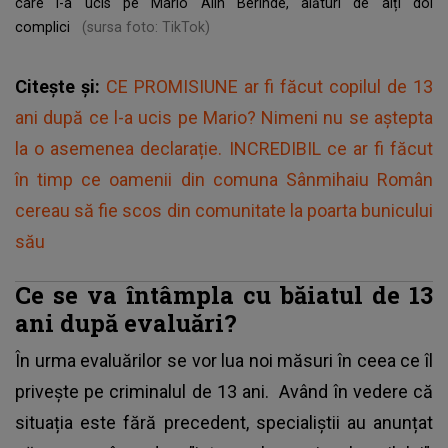
care l-a ucis pe Mario Alin Berinde, alături de alți doi
complici
(sursa foto: TikTok)
Citește și:
CE PROMISIUNE ar fi făcut copilul de 13
ani după ce l-a ucis pe Mario? Nimeni nu se aștepta
la o asemenea declarație. INCREDIBIL ce ar fi făcut
în timp ce oamenii din comuna Sânmihaiu Român
cereau să fie scos din comunitate la poarta bunicului
său
Ce se va întâmpla cu băiatul de 13
ani după evaluări?
În urma evaluărilor se vor lua noi măsuri în ceea ce îl
privește pe
criminalul de 13 ani.
Având în vedere că
situația este fără precedent, specialiștii au anunțat