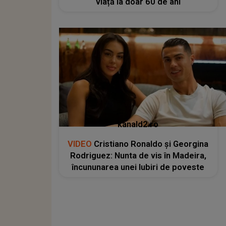
viață la doar 60 de ani
kanald2.ro
VIDEO
Cristiano Ronaldo și Georgina
Rodriguez: Nunta de vis în Madeira,
încununarea unei Iubiri de poveste