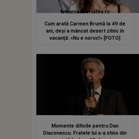
tvmania.libertatea.ro
Cum arată Carmen Brumă la 49 de
ani, deși a mâncat desert zilnic în
vacanță: «Nu e noroc!» [FOTO]
kanald2.ro
Momente dificile pentru Dan
Diaconescu. Fratele lui s-a stins din