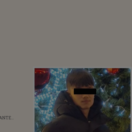
CANTE
 ÎN LIPSA
ĂIATULUI DE 13