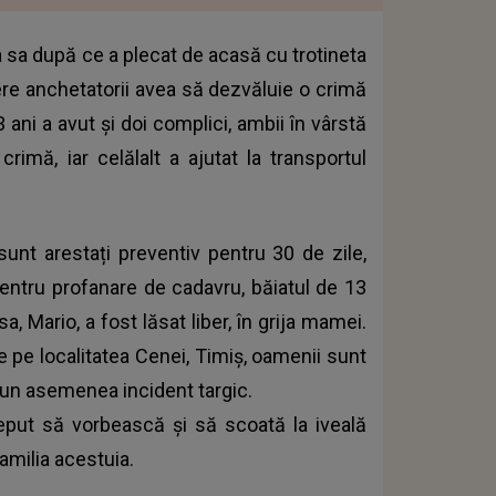
a sa după ce a plecat de acasă cu trotineta
re anchetatorii avea să dezvăluie o crimă
 ani a avut și doi complici, ambii în vârstă
crimă, iar celălalt a ajutat la transportul
 sunt arestați preventiv pentru 30 de zile,
 pentru profanare de cadavru, băiatul de 13
, Mario, a fost lăsat liber, în grija mamei.
 pe localitatea Cenei, Timiș, oamenii sunt
a un asemenea incident targic.
nceput să vorbească și să scoată la iveală
familia acestuia.