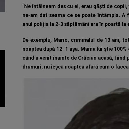
"Ne întâlneam des cu ei, erau găști de copii,
ne-am dat seama ce se poate întâmpla. A f
anul poliția la 2-3 săptămâni era în poartă la 
De exemplu, Mario, criminalul de 13 ani, to
noaptea după 12- 1 așa. Mama lui știe 100% c
când a venit înainte de Crăciun acasă, fiind 
drumuri, nu ieșea noaptea afară cum o făcea