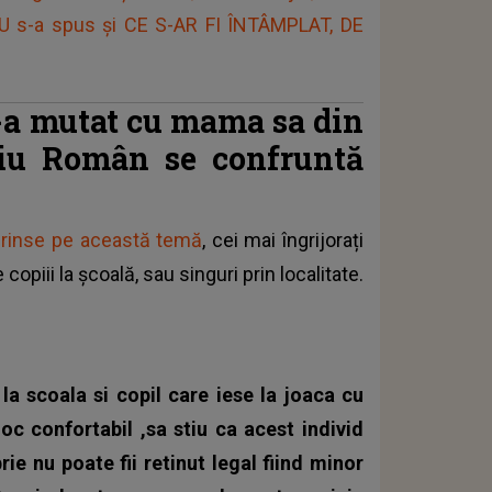
NU s-a spus și CE S-AR FI ÎNTÂMPLAT, DE
s-a mutat cu mama sa din
aiu Român se confruntă
aprinse pe această temă
, cei mai îngrijorați
copiii la școală, sau singuri prin localitate.
la scoala si copil care iese la joaca cu
loc confortabil ,sa stiu ca acest individ
rie nu poate fii retinut legal fiind minor