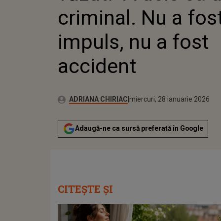
criminal. Nu a fos
impuls, nu a fost
accident
Publicat:
Autor:
miercuri, 28 ianuarie 2026
Actualizat:
ADRIANA CHIRIAC
miercuri, 28 ianuarie 2026
Adaugă-ne ca sursă preferată în Google
CITEȘTE ȘI