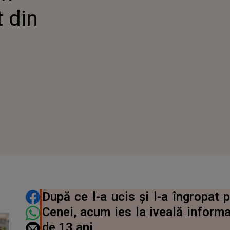
t din
DISTRIBUIE ARTICOLUL
După ce l-a ucis şi l-a îngropat 
Cenei, acum ies la iveală informa
de 13 ani.