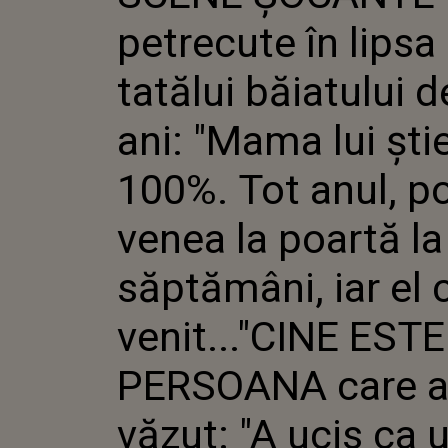
ANI: "MAM
petrecute în lipsa
100%. TOT 
VENEA LA 
SĂPTĂMÂNI
tatălui băiatului d
A VENIT...
PERSOANA 
ani: "Mama lui ști
"A UCIS CA
NU A FOST
NU A FOST
100%. Tot anul, po
venea la poartă la
săptămâni, iar el 
venit..."CINE ESTE
PERSOANA care 
văzut: "A ucis ca 