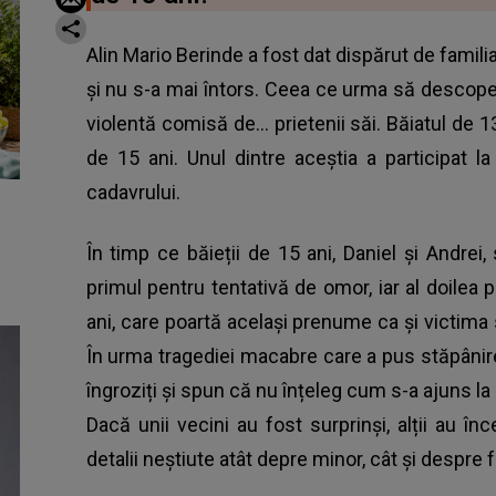
Alin Mario Berinde a fost dat dispărut de famili
și nu s-a mai întors. Ceea ce urma să descope
violentă comisă de… prietenii săi. Băiatul de 13
de 15 ani. Unul dintre aceștia a participat la 
cadavrului.
În timp ce băieții de 15 ani, Daniel și Andrei,
primul pentru tentativă de omor, iar al doilea
ani, care poartă același prenume ca și victima sa
În urma tragediei macabre care a pus stăpânire
îngroziți și spun că nu înțeleg cum s-a ajuns l
Dacă unii vecini au fost surprinși, alții au î
detalii neștiute atât depre minor, cât și despre 