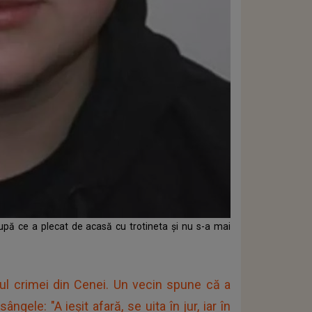
după ce a plecat de acasă cu trotineta și nu s-a mai
crimei din Cenei. Un vecin spune că a
ele: "A ieșit afară, se uita în jur, iar în