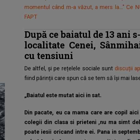
momentul când m-a văzut, a mers la..." Ce 
FAPT
După ce baiatul de 13 ani 
localitate Cenei, Sânmih
cu tensiuni
De altfel, și pe rețelele sociale sunt
discuții 
fiind părinții care spun că se tem să își mai lase 
„Baiatul este mutat aici in sat.
Din pacate, eu ca mama care are copil aici 
colegii din clasa si prieteni ,nu ma simt de
poate iesii oricand intre ei. Pana in septemb