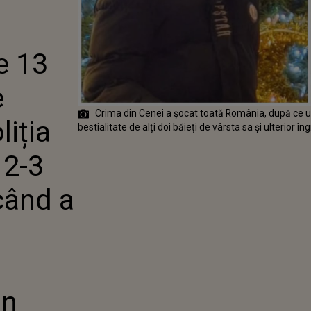
A LUI ȘTIE
ANUL, POLIȚIA
POARTĂ LA 2-3
, IAR EL CÂND
e 13
"CINE ESTE
CARE A VĂZUT:
e
 UN CRIMINAL.
 DIN IMPULS,
Crima din Cenei a șocat toată România, după ce un
 ACCIDENT
liția
bestialitate de alți doi băieți de vârsta sa și ulterior în
 2-3
când a
a
un