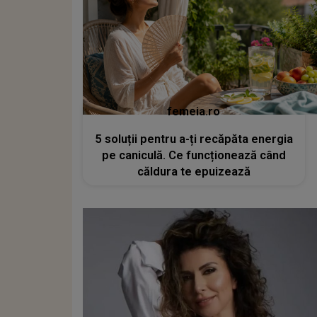
femeia.ro
5 soluții pentru a-ți recăpăta energia
pe caniculă. Ce funcționează când
căldura te epuizează