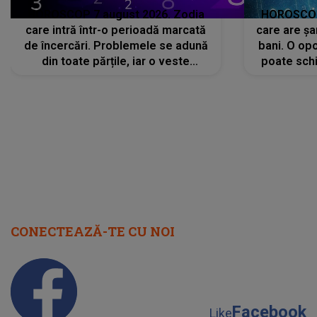
HOROSCOP 7 august 2026. Zodia
HOROSCOP 
care intră într-o perioadă marcată
care are șa
de încercări. Problemele se adună
bani. O opo
din toate părțile, iar o veste
poate schi
neașteptată îi dă planurile peste
la
cap
CONECTEAZĂ-TE CU NOI
Facebook
Like