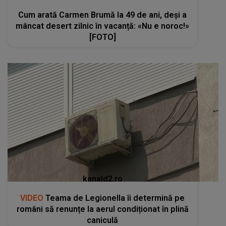
Cum arată Carmen Brumă la 49 de ani, deși a
mâncat desert zilnic în vacanță: «Nu e noroc!»
[FOTO]
kanald2.ro
VIDEO
Teama de Legionella îi determină pe
români să renunțe la aerul condiționat în plină
caniculă