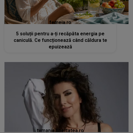
femeia.ro
5 soluții pentru a-ți recăpăta energia pe
caniculă. Ce funcționează când căldura te
epuizează
tvmania.libertatea.ro