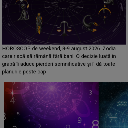
Emanuel a ținut ACEST DETALIU ASCUNS până
acum! În fața Alexandrei, concurentul din Casa Iubirii
face o MĂRTURISIRE NEAȘTEPTATĂ despre mama
sa: "I-am spus și ei în față, eu nu te iubesc pentru
că..."