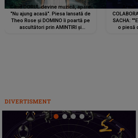
Când DORUL devine muzică, apare
Armin 
"Nu ajung acasă". Piesa lansată de
COLABORAR
Theo Rose și DOMINO îi poartă pe
SACHA: ""E
ascultători prin AMINTIRI și
o piesă 
REGĂSIRI, iar drumul emoțiilor
imediat pre
trece prin sufletul publicului:
cu mine șt
"Pentru toți cei care au plecat
păstrăm do
departe ca să le fie mai bine"
DIVERTISMENT