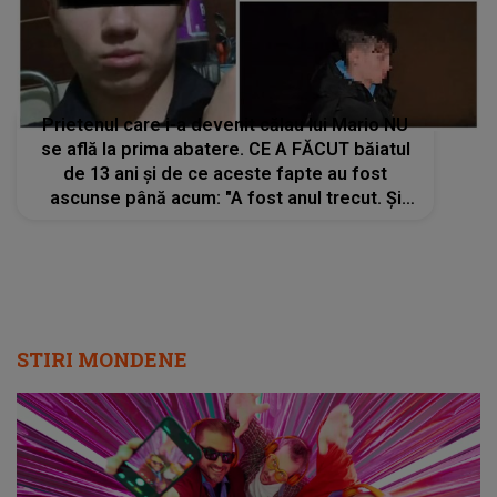
Prietenul care i-a devenit călau lui Mario NU
se află la prima abatere. CE A FĂCUT băiatul
de 13 ani și de ce aceste fapte au fost
ascunse până acum: "A fost anul trecut. Şi
această crimă tot în baza substanțelor
interzise..."
STIRI MONDENE