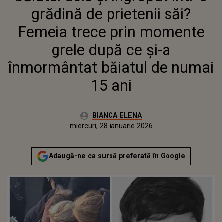
ÎNMORMÂNTAT BĂIATUL DE
grădină de prietenii săi?
NUMAI 15 ANI
Femeia trece prin momente
grele după ce și-a
înmormântat băiatul de numai
15 ani
Autor:
BIANCA ELENA
Publicat:
miercuri, 28 ianuarie 2026
Actualizat:
miercuri, 28 ianuarie 2026
Adaugă-ne ca sursă preferată în Google