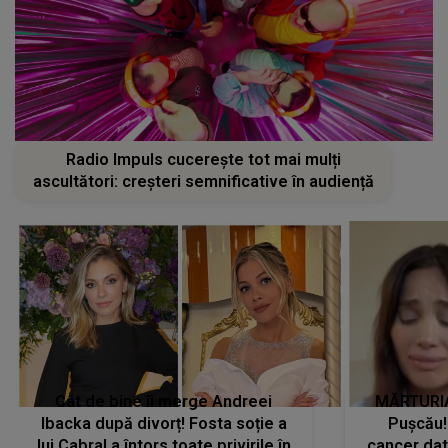
Radio Impuls cucerește tot mai mulți
ascultători: creșteri semnificative în audiență
Cât de bine îi merge Andreei
MĂRTURIA
Ibacka după divorț! Fosta soție a
Pușcău!
lui Cabral a întors toate privirile în
cancer dato