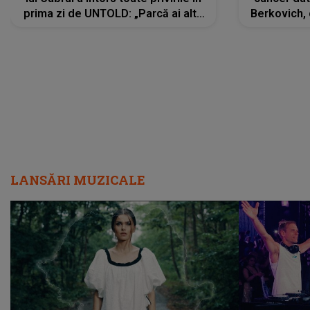
prima zi de UNTOLD: „Parcă ai altă
Berkovich, 
strălucire, emani putere,
accident ru
încredere, siguranță...”
Dacă nu 
LANSĂRI MUZICALE