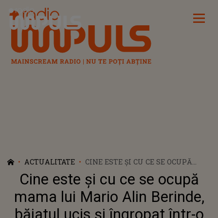
Radio Impuls
ACTUALITATE
CINE ESTE ȘI CU CE SE OCUPĂ
MAMA LUI MARIO ALIN BERINDE,
Cine este și cu ce se ocupă
BĂIATUL UCIS ȘI ÎNGROPAT ÎNTR-
O GRĂDINĂ DE PRIETENII SĂI?
mama lui Mario Alin Berinde,
FEMEIA TRECE PRIN MOMENTE
băiatul ucis și îngropat într-o
GRELE DUPĂ CE ȘI-A