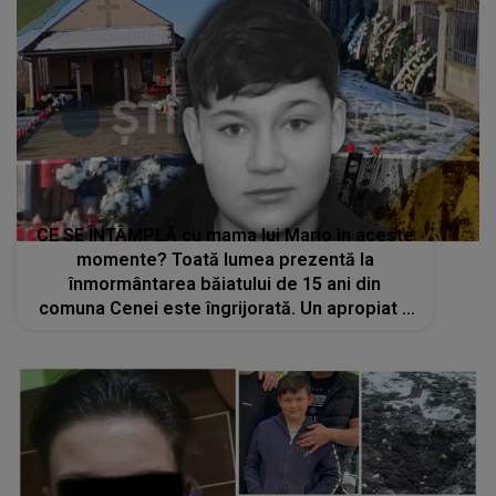
CE SE ÎNTÂMPLĂ cu mama lui Mario în aceste
momente? Toată lumea prezentă la
înmormântarea băiatului de 15 ani din
comuna Cenei este îngrijorată. Un apropiat a
reacţionat imediat: "Sunt în stare de șoc..."