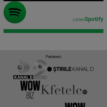
Spotify
Listen
Parteneri: