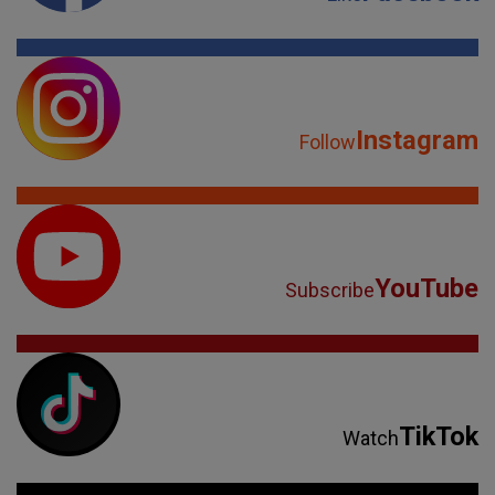
Instagram
Follow
YouTube
Subscribe
TikTok
Watch