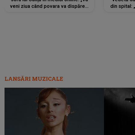
veni ziua când povara va dispărea,
din spital:
iar lacrimile...”
LANSĂRI MUZICALE