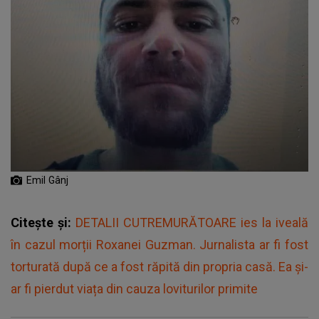
Emil Gânj
Citește și:
DETALII CUTREMURĂTOARE ies la iveală
în cazul morții Roxanei Guzman. Jurnalista ar fi fost
torturată după ce a fost răpită din propria casă. Ea și-
ar fi pierdut viața din cauza loviturilor primite