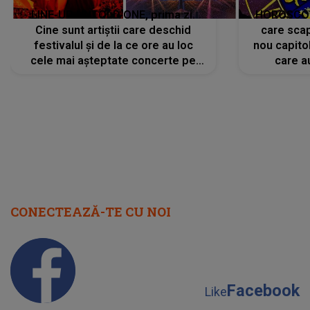
LINE-UP UNTOLD ONE, prima zi.
HOROSCOP 
Cine sunt artiștii care deschid
care scap
festivalul și de la ce ore au loc
nou capitol
cele mai așteptate concerte pe
care a
scena principală?
perioadă 
CONECTEAZĂ-TE CU NOI
Facebook
Like