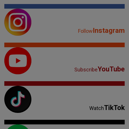
Instagram
Follow
YouTube
Subscribe
TikTok
Watch