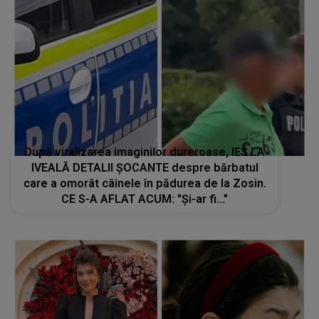
După viralizarea imaginilor dureroase, IES LA
IVEALĂ DETALII ȘOCANTE despre bărbatul
care a omorât câinele în pădurea de la Zosin.
CE S-A AFLAT ACUM: "Și-ar fi..."