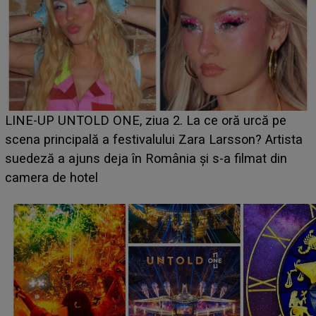
Ce a dezvăluit noua concurentă din "Casa Iubirii" l-a
luat prin surprindere pe Emanuel. CINE ESTE
BĂIATUL VIZAT de Alexandra?! Aflându-se în fața
faptului împlinit, A RECUNOSCUT IMEDIAT: "Am
avut..."