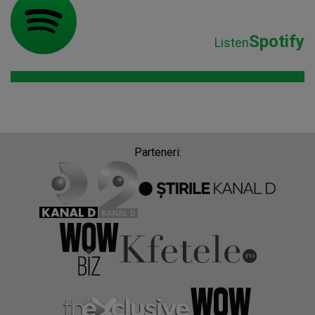
Spotify
Listen
Parteneri: