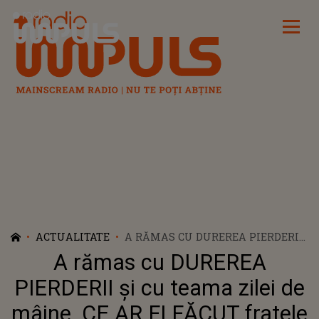
Radio Impuls
ACTUALITATE
A RĂMAS CU DUREREA PIERDERII
ȘI CU TEAMA ZILEI DE MÂINE. CE
A rămas cu DUREREA
AR FI FĂCUT FRATELE LUI EMIL
GÂNJ FAMILIEI TINEREI UCISE?
PIERDERII și cu teama zilei de
MAMA ANDEI GYURCA TRĂIEȘTE
mâine. CE AR FI FĂCUT fratele
CU FRICĂ DUPĂ CELE