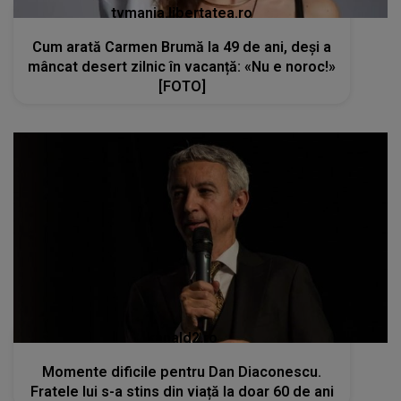
tvmania.libertatea.ro
Cum arată Carmen Brumă la 49 de ani, deși a
mâncat desert zilnic în vacanță: «Nu e noroc!»
[FOTO]
kanald2.ro
Momente dificile pentru Dan Diaconescu.
Fratele lui s-a stins din viață la doar 60 de ani