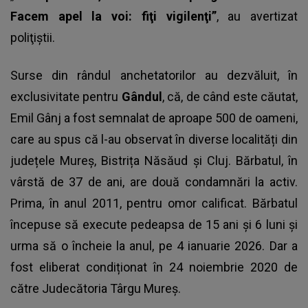
Facem apel la voi: fiţi vigilenţi”
, au avertizat
poliţiştii.
Surse din rândul anchetatorilor au dezvăluit, în
exclusivitate pentru
Gândul
, că, de când este căutat,
Emil Gânj a fost semnalat de aproape 500 de oameni,
care au spus că l-au observat în diverse localități din
județele Mureș, Bistrița Năsăud și Cluj. Bărbatul, în
vârstă de 37 de ani, are două condamnări la activ.
Prima, în anul 2011, pentru omor calificat. Bărbatul
începuse să execute pedeapsa de 15 ani și 6 luni și
urma să o încheie la anul, pe 4 ianuarie 2026. Dar a
fost eliberat condiționat în 24 noiembrie 2020 de
către Judecătoria Târgu Mureș.