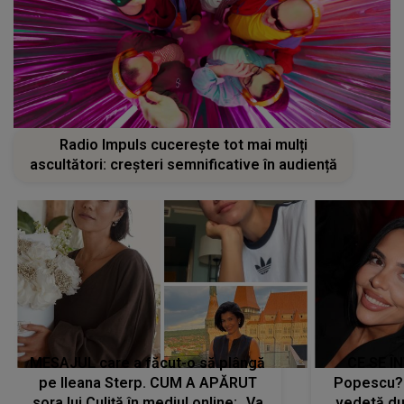
Radio Impuls cucerește tot mai mulți
ascultători: creșteri semnificative în audiență
MESAJUL care a făcut-o să plângă
CE SE Î
pe Ileana Sterp. CUM A APĂRUT
Popescu?
sora lui Culiță în mediul online: „Va
vedetă du