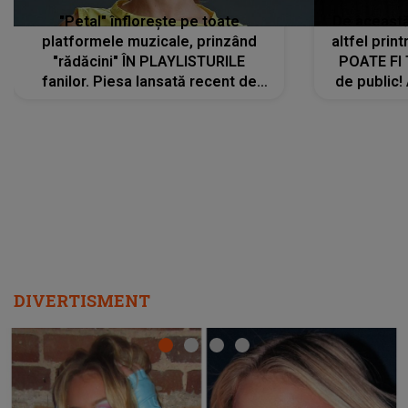
"Petal" înflorește pe toate
De această 
platformele muzicale, prinzând
altfel prin
"rădăcini" ÎN PLAYLISTURILE
POATE FI
fanilor. Piesa lansată recent de
de public!
Ariana Grande îi face pe
a lansat V
ascultători SĂ O ASCULTE PE
REPEAT
DIVERTISMENT