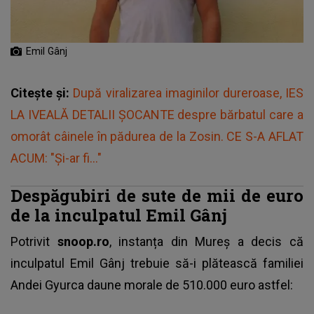
Emil Gânj
Citește și:
După viralizarea imaginilor dureroase, IES
LA IVEALĂ DETALII ȘOCANTE despre bărbatul care a
omorât câinele în pădurea de la Zosin. CE S-A AFLAT
ACUM: "Și-ar fi..."
Despăgubiri de sute de mii de euro
de la inculpatul Emil Gânj
Potrivit
snoop.ro
, instanța din Mureș a decis că
inculpatul
Emil Gânj
trebuie să-i plătească familiei
Andei Gyurca daune morale de 510.000 euro astfel: