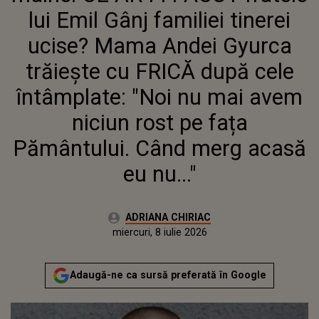
ÎNTÂMPLATE: "NOI NU MAI AVEM
lui Emil Gânj familiei tinerei
NICIUN ROST PE FAȚA
PĂMÂNTULUI. CÂND MERG ACASĂ
ucise? Mama Andei Gyurca
EU NU..."
trăiește cu FRICĂ după cele
întâmplate: "Noi nu mai avem
niciun rost pe fața
Pământului. Când merg acasă
eu nu..."
Autor:
ADRIANA CHIRIAC
Publicat:
miercuri, 8 iulie 2026
Actualizat:
miercuri, 8 iulie 2026
Adaugă-ne ca sursă preferată în Google