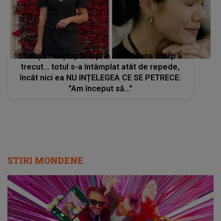
Situația neașteptată prin care Ileana Sterp a
trecut... totul s-a întâmplat atât de repede,
încât nici ea NU INȚELEGEA CE SE PETRECE:
"Am început să..."
STIRI MONDENE