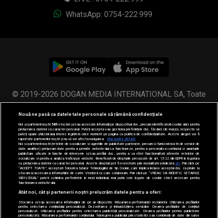
WhatsApp: 0754-222.999
© 2019-2026 DOGAN MEDIA INTERNATIONAL SA, Toate
drepturile rezervate.
Nouă ne pasă ca datele tale personale să rămână confidențiale
Noi și partenerii noștri
589
stocăm și/sau accesăm informații pe dispozitivul dvs., precum identificatorii cookie unici pentru
prelucrarea datelor cu caracter personal. Puteți accepta sau gestiona preferințele dvs. făcând clic mai jos, respectiv vă
puteți opune utilizării unui interes legitim în orice moment pe pagina cu politica de confidențialitate. Aceste alegeri vor fi
raportate partenerilor noștri și nu vă vor afecta navigarea.
Mai multe detalii
Noi si partenerii nostri (retelele de socializare si agentiile de publicitate partenere, precum si furnizorii nostri de servicii de
date analitice) prelucram date pentru a permite website-ului sa functioneze, pentru a personaliza continutul si anunturile
publicitare afisate in functie de interesele si/sau profilul dvs., pentru a va oferi functionalitati aferente retelelor de
socializare si pentru a analiza traficul pe website. Beneficiati de drepturile prevazute de art. 15-22 din GDPR in legatura
cu prelucrarea datelor cu caracter personal. Aceste drepturi pot fi exercitate prin modalitatea indicata
aici
. Prin click pe
“ACCEPT TOATE”, acceptati folosirea tuturor Tehnologiilor de tip Cookie, care implica inclusiv acceptul dvs. cu privire la
stocarea/accesarea informatiilor de catre Vendor-ii cu care colaboram. Prin click pe “VREAU SA MODIFIC SETARILE
INDIVIDUAL” puteti schimba preferintele in mod individual, mai putin cele legate de cookie strict necesare pentru
functionarea website-ului.
Atât noi, cât și partenerii noștri prelucrăm datele pentru a oferi:
Stocarea și/sau accesarea informațiilor de pe un dispozitiv. Măsurarea performanței reclamelor. Utilizarea profilurilor
pentru selectarea conținutului personalizat. Dezvoltarea și îmbunătățirea serviciilor. Crearea profilurilor de conținut
personalizat. Utilizarea profilurilor pentru selectarea publicității personalizate. Crearea profilurilor pentru publicitate
personalizată. Măsurarea performanței conținutului. Înțelegerea publicului prin statistici sau combinații de date din surse