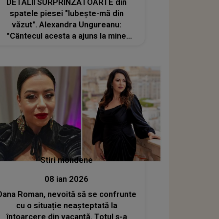
DETALII SURPRINZĂTOARTE din
spatele piesei "Iubește-mă din
văzut". Alexandra Ungureanu:
"Cântecul acesta a ajuns la mine
printr-un video TikTok. Am aflat că
face parte din..."
Stiri mondene
08 ian 2026
Oana Roman, nevoită să se confrunte
cu o situație neașteptată la
întoarcere din vacanță. Totul s-a