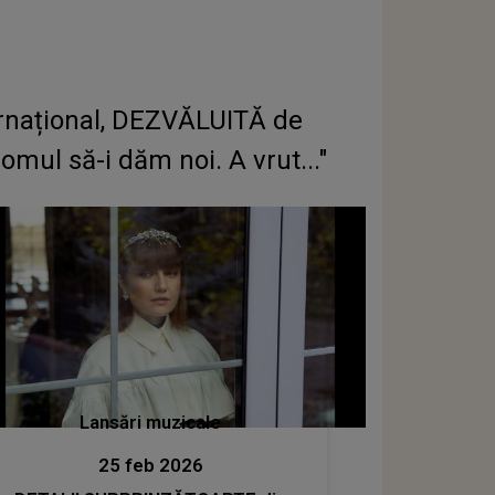
ternațional, DEZVĂLUITĂ de
mul să-i dăm noi. A vrut..."
Lansări muzicale
25 feb 2026