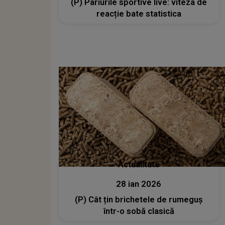
(P) Pariurile sportive live: viteza de
reacție bate statistica
Actualitate
28 ian 2026
(P) Cât țin brichetele de rumeguș
într-o sobă clasică