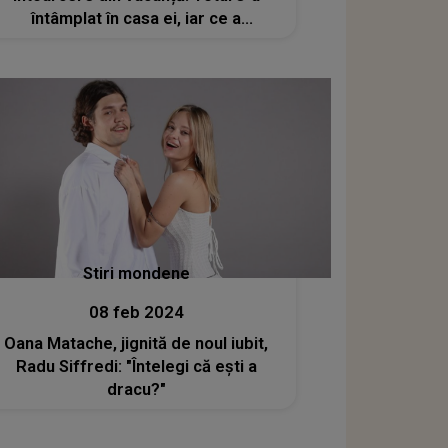
întâmplat în casa ei, iar ce a
descoperit a lăsat-o fără cuvinte: "A
fost ceva rău. Am sărit din pat,
efectiv, pentru că nu știam ce..."
Stiri mondene
08 feb 2024
Oana Matache, jignită de noul iubit,
Radu Siffredi: "Întelegi că ești a
dracu?"