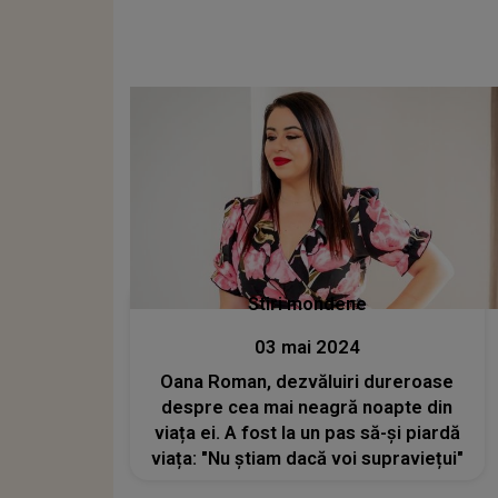
Stiri mondene
03 mai 2024
Oana Roman, dezvăluiri dureroase
despre cea mai neagră noapte din
viața ei. A fost la un pas să-și piardă
viața: "Nu știam dacă voi supraviețui"