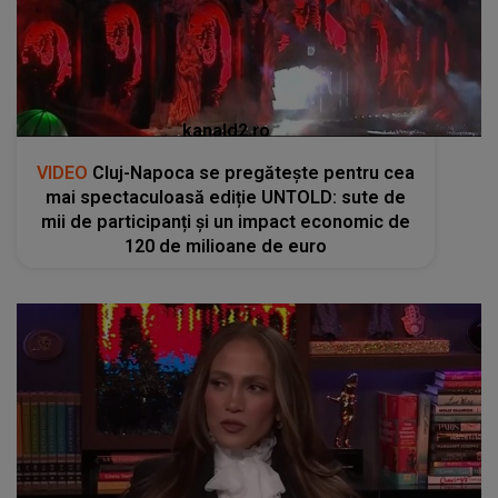
kanald2.ro
VIDEO
Cluj-Napoca se pregătește pentru cea
mai spectaculoasă ediție UNTOLD: sute de
mii de participanți și un impact economic de
120 de milioane de euro