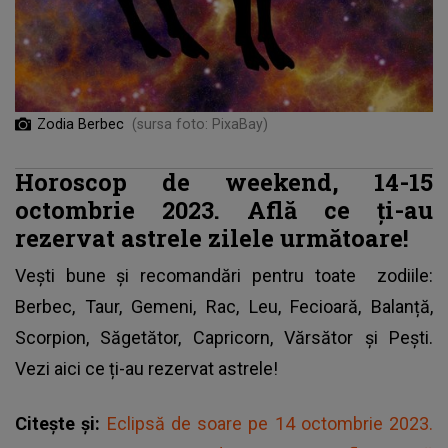
Zodia Berbec
(sursa foto: PixaBay)
Horoscop de weekend,
14-15
octombrie
2023. Află ce ți-au
rezervat astrele zilele următoare!
Vești bune și recomandări pentru toate
zodiile
:
Berbec, Taur, Gemeni, Rac, Leu, Fecioară, Balanță,
Scorpion, Săgetător, Capricorn, Vărsător și Pești.
Vezi aici ce ți-au rezervat astrele!
Citește și:
Eclipsă de soare pe 14 octombrie 2023.