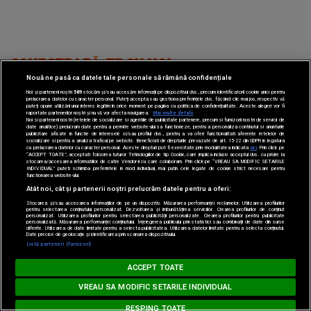
CONECTEAZĂ-TE CU NOI
Nouă ne pasă ca datele tale personale să rămână confidențiale
Noi și partenerii noștri
589
stocăm și/sau accesăm informații pe dispozitivul dvs., precum identificatorii cookie unici pentru
prelucrarea datelor cu caracter personal. Puteți accepta sau gestiona preferințele dvs. făcând clic mai jos, respectiv vă
puteți opune utilizării unui interes legitim în orice moment pe pagina cu politica de confidențialitate. Aceste alegeri vor fi
raportate partenerilor noștri și nu vă vor afecta navigarea.
Mai multe detalii
Noi si partenerii nostri (retelele de socializare si agentiile de publicitate partenere, precum si furnizorii nostri de servicii de
date analitice) prelucram date pentru a permite website-ului sa functioneze, pentru a personaliza continutul si anunturile
publicitare afisate in functie de interesele si/sau profilul dvs., pentru a va oferi functionalitati aferente retelelor de
Facebook
Like
socializare si pentru a analiza traficul pe website. Beneficiati de drepturile prevazute de art. 15-22 din GDPR in legatura
cu prelucrarea datelor cu caracter personal. Aceste drepturi pot fi exercitate prin modalitatea indicata
aici
. Prin click pe
“ACCEPT TOATE”, acceptati folosirea tuturor Tehnologiilor de tip Cookie, care implica inclusiv acceptul dvs. cu privire la
stocarea/accesarea informatiilor de catre Vendor-ii cu care colaboram. Prin click pe “VREAU SA MODIFIC SETARILE
INDIVIDUAL” puteti schimba preferintele in mod individual, mai putin cele legate de cookie strict necesare pentru
functionarea website-ului.
Atât noi, cât și partenerii noștri prelucrăm datele pentru a oferi:
Stocarea și/sau accesarea informațiilor de pe un dispozitiv. Măsurarea performanței reclamelor. Utilizarea profilurilor
pentru selectarea conținutului personalizat. Dezvoltarea și îmbunătățirea serviciilor. Crearea profilurilor de conținut
personalizat. Utilizarea profilurilor pentru selectarea publicității personalizate. Crearea profilurilor pentru publicitate
personalizată. Măsurarea performanței conținutului. Înțelegerea publicului prin statistici sau combinații de date din surse
Instagram
diferite. Utilizarea de date limitate pentru a selecta publicitatea. Utilizarea datelor limitate pentru a selecta conținutul.
Follow
Loading...
Date precise de geolocație și identificarea prin scanarea dispozitivului.
Listă parteneri (furnizori)
MUSIC NON STOP
ACCEPT TOATE
#hitperepeat
VREAU SA MODIFIC SETARILE INDIVIDUAL
RESPING TOATE