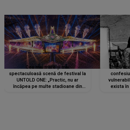
Cea mai mare și mai
Charli xc
spectaculoasă scenă de festival la
confesiu
UNTOLD ONE: „Practic, nu ar
vulnerabil
încăpea pe multe stadioane din
exista în
lume”. Evenimentul începe joi, 6
august 2026