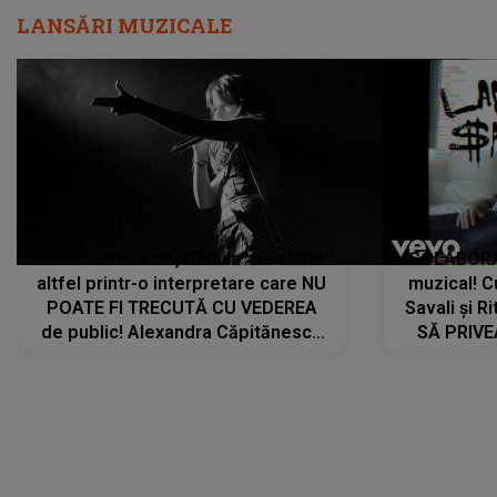
LANSĂRI MUZICALE
De această dată, "Dilaila" se simte
COLABORAR
altfel printr-o interpretare care NU
muzical! C
POATE FI TRECUTĂ CU VEDEREA
Savali și Ri
de public! Alexandra Căpitănescu
SĂ PRIV
a lansat VERSIUNEA LIVE a piesei