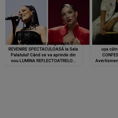
Tania Turtureanu pregătește O
Alexandra
REVENIRE SPECTACULOASĂ la Sala
ușa cătr
Palatului! Când se va aprinde din
CONFES
nou LUMINA REFLECTOATRELOR
Avertismentu
pentru artistă: " Vor fi multe
rămas ÎNT
cântece noi, în premieră. Cântece
au format-
care abia acum învață să respire"
"Am f