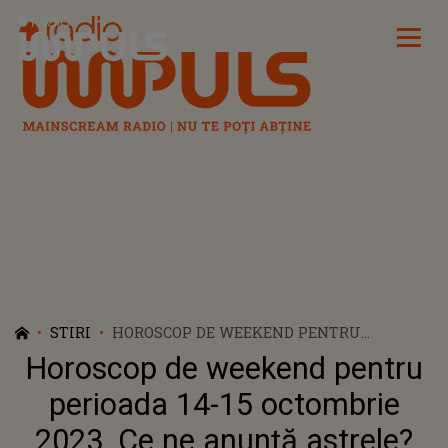
Radio Impuls
STIRI
HOROSCOP DE WEEKEND PENTRU
PERIOADA 14-15 OCTOMBRIE 2023. CE NE
Horoscop de weekend pentru
ANUNȚĂ ASTRELE?
perioada 14-15 octombrie
2023. Ce ne anunță astrele?