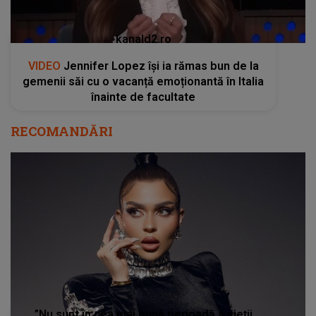
kanald2.ro
VIDEO
Jennifer Lopez își ia rămas bun de la
gemenii săi cu o vacanță emoționantă în Italia
înainte de facultate
RECOMANDĂRI
”Nu sunt în cea mai bună perioadă a vieții