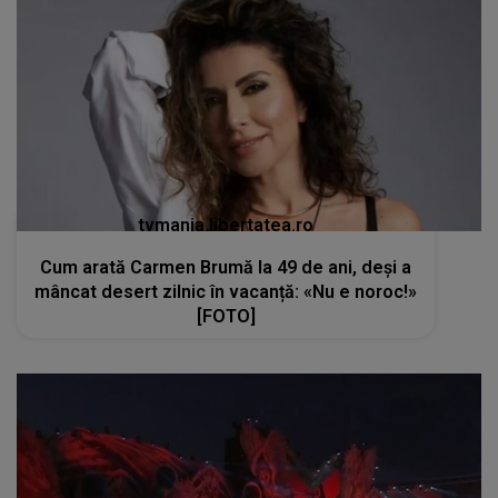
tvmania.libertatea.ro
Cum arată Carmen Brumă la 49 de ani, deși a
mâncat desert zilnic în vacanță: «Nu e noroc!»
[FOTO]