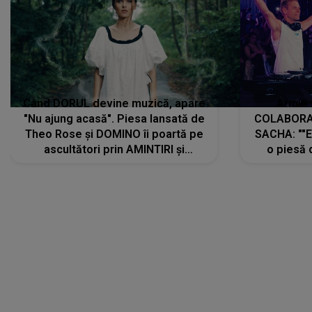
Când DORUL devine muzică, apare
Armin 
"Nu ajung acasă". Piesa lansată de
COLABORAR
Theo Rose și DOMINO îi poartă pe
SACHA: ""E
ascultători prin AMINTIRI și
o piesă 
REGĂSIRI, iar drumul emoțiilor
imediat pre
trece prin sufletul publicului:
cu mine șt
"Pentru toți cei care au plecat
păstrăm do
departe ca să le fie mai bine"