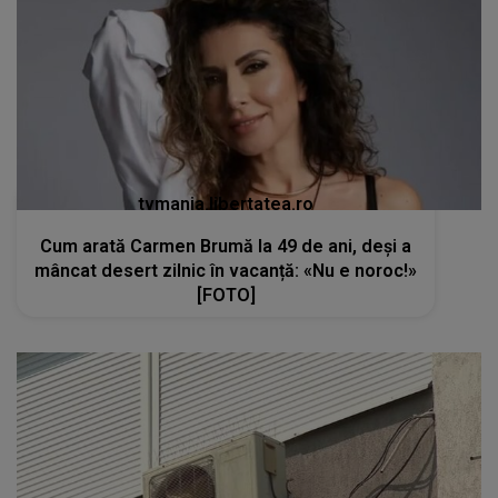
tvmania.libertatea.ro
Cum arată Carmen Brumă la 49 de ani, deși a
mâncat desert zilnic în vacanță: «Nu e noroc!»
[FOTO]