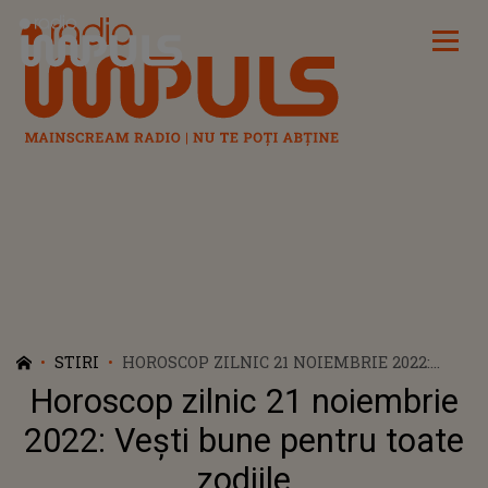
Radio Impuls
STIRI
HOROSCOP ZILNIC 21 NOIEMBRIE 2022:
VEȘTI BUNE PENTRU TOATE ZODIILE
Horoscop zilnic 21 noiembrie
2022: Vești bune pentru toate
zodiile