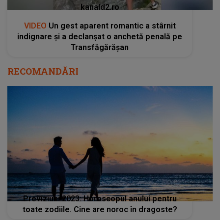
kanald2.ro
VIDEO
Un gest aparent romantic a stârnit
indignare și a declanșat o anchetă penală pe
Transfăgărășan
RECOMANDĂRI
Previziuni 2023: Horoscopul anului pentru
toate zodiile. Cine are noroc în dragoste?