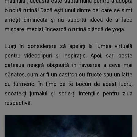
matinală”, aceasta este săptămâna pentru a adopta
o nouă rutină! Dacă ești unul dintre cei care se simt
amețit dimineața și nu suportă ideea de a face
mișcare imediat, încearcă o rutină blândă de yoga.
Luați în considerare să apelați la lumea virtuală
pentru videoclipuri și inspirație. Apoi, sari peste
cafeaua neagră obișnuită în favoarea a ceva mai
sănătos, cum ar fi un castron cu fructe sau un latte
cu turmeric. În timp ce te bucuri de acest lucru,
scoate-ți jurnalul și scrie-ți intențiile pentru ziua
respectivă.