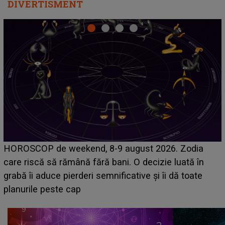
DIVERTISMENT
Emanuel a ținut ACEST DETALIU ASCUNS până
acum! În fața Alexandrei, concurentul din Casa Iubirii
face o MĂRTURISIRE NEAȘTEPTATĂ despre mama
sa: "I-am spus și ei în față, eu nu te iubesc pentru
că..."