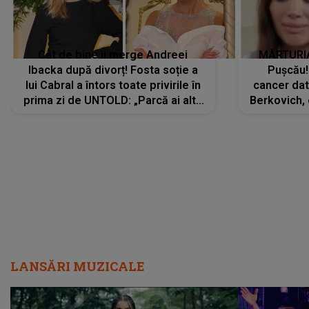
Cât de bine îi merge Andreei
MĂRTURIA
Ibacka după divorț! Fosta soție a
Pușcău!
lui Cabral a întors toate privirile în
cancer dato
prima zi de UNTOLD: „Parcă ai altă
Berkovich, 
strălucire, emani putere,
accident ru
încredere, siguranță...”
Dacă nu 
LANSĂRI MUZICALE