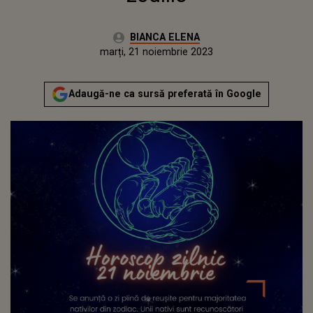
Autor:
BIANCA ELENA
Publicat:
luni, 21 noiembrie 2022
Actualizat:
marți, 21 noiembrie 2023
Adaugă-ne ca sursă preferată în Google