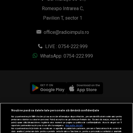
Romexpo Intrarea C,
Pavilion T, sector 1
office@radioimpuls.ro
LIVE : 0754-222.999
WhatsApp: 0754-222.999
© 2019-2026 DOGAN MEDIA INTERNATIONAL SA, Toate
Nouă ne pasă ca datele tale personale să rămână confidențiale
drepturile rezervate.
Noi și partenerii noștri
589
stocăm și/sau accesăm informații pe dispozitivul dvs., precum identificatorii cookie unici pentru
prelucrarea datelor cu caracter personal. Puteți accepta sau gestiona preferințele dvs. făcând clic mai jos, respectiv vă
puteți opune utilizării unui interes legitim în orice moment pe pagina cu politica de confidențialitate. Aceste alegeri vor fi
raportate partenerilor noștri și nu vă vor afecta navigarea.
Mai multe detalii
Noi si partenerii nostri (retelele de socializare si agentiile de publicitate partenere, precum si furnizorii nostri de servicii de
date analitice) prelucram date pentru a permite website-ului sa functioneze, pentru a personaliza continutul si anunturile