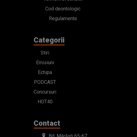
Cod deontologic
Regulamente
Categorii
Stiri
Emisiuni
Echipa
PODCAST
Concursuri
HOT40
Contact
Bd. Mărăști 65-67,