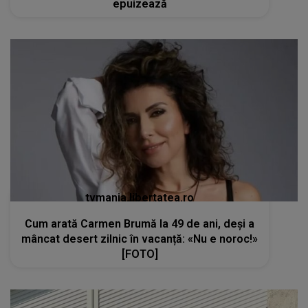
epuizează
tvmania.libertatea.ro
Cum arată Carmen Brumă la 49 de ani, deși a
mâncat desert zilnic în vacanță: «Nu e noroc!»
[FOTO]