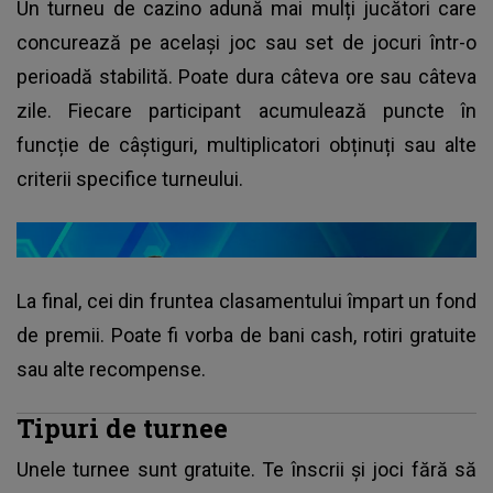
Un turneu de cazino adună mai mulți jucători care
concurează pe același joc sau set de jocuri într-o
perioadă stabilită. Poate dura câteva ore sau câteva
zile. Fiecare participant acumulează puncte în
funcție de câștiguri, multiplicatori obținuți sau alte
criterii specifice turneului.
La final, cei din fruntea clasamentului împart un fond
de premii. Poate fi vorba de bani cash, rotiri gratuite
sau alte recompense.
Tipuri de turnee
Unele turnee sunt gratuite. Te înscrii și joci fără să