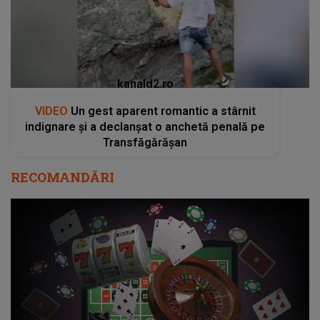
kanald2.ro
VIDEO
Un gest aparent romantic a stârnit
indignare și a declanșat o anchetă penală pe
Transfăgărășan
RECOMANDĂRI