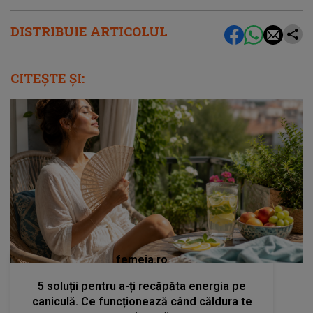
DISTRIBUIE ARTICOLUL
CITEȘTE ȘI:
femeia.ro
5 soluții pentru a-ți recăpăta energia pe
caniculă. Ce funcționează când căldura te