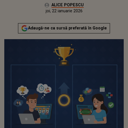
Autor:
ALICE POPESCU
Publicat:
joi, 22 ianuarie 2026
Adaugă-ne ca sursă preferată în Google