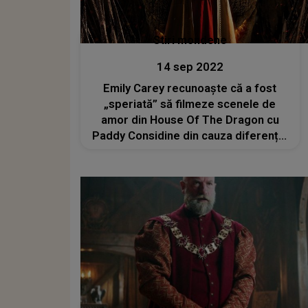
Stiri mondene
14 sep 2022
Emily Carey recunoaște că a fost
„speriată” să filmeze scenele de
amor din House Of The Dragon cu
Paddy Considine din cauza diferenței
de vârstă: „Am fost puțin îngrijorată”