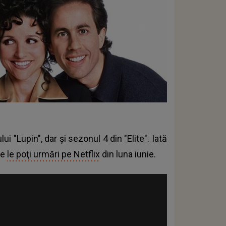
lui "Lupin", dar şi sezonul 4 din "Elite". Iată
re
le poţi urmări pe Netflix
din luna iunie.