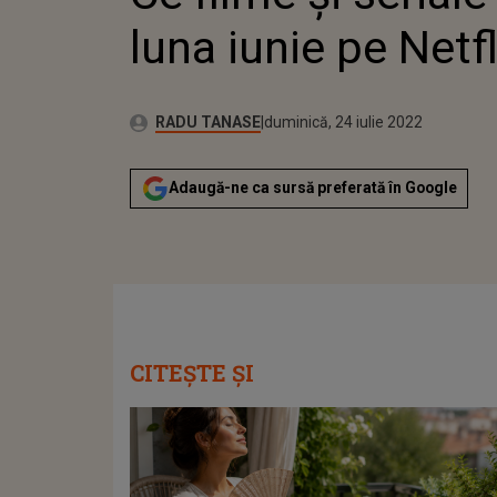
luna iunie pe Netfl
Publicat:
Autor:
luni, 24 mai 2021
Actualizat:
RADU TANASE
duminică, 24 iulie 2022
Adaugă-ne ca sursă preferată în Google
CITEȘTE ȘI