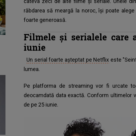
câteva zeci de alte filme şi seriale. Unele di
răbdarea să meargă la noroc, îşi poate alege di
foarte generoasă.
Filmele şi serialele care
iunie
Un serial foarte aşteptat pe Netflix
este "Seinf
lumea.
Pe platforma de streaming vor fi urcate t
deocamdată data exactă. Conform ultimelor veş
de pe 25 iunie.