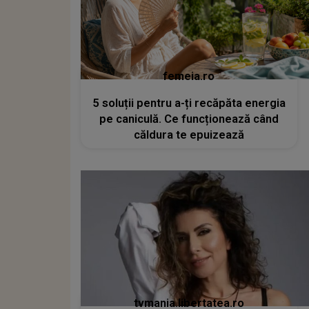
femeia.ro
5 soluții pentru a-ți recăpăta energia
pe caniculă. Ce funcționează când
căldura te epuizează
tvmania.libertatea.ro