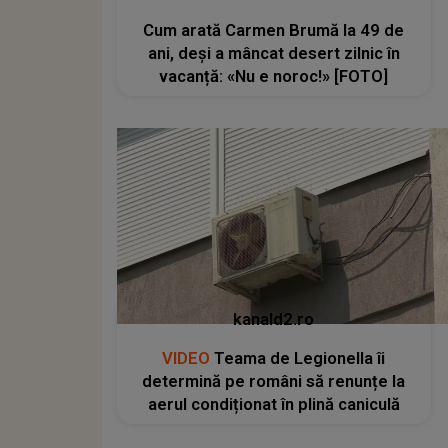
Cum arată Carmen Brumă la 49 de
ani, deși a mâncat desert zilnic în
vacanță: «Nu e noroc!» [FOTO]
kanald2.ro
VIDEO
Teama de Legionella îi
determină pe români să renunțe la
aerul condiționat în plină caniculă