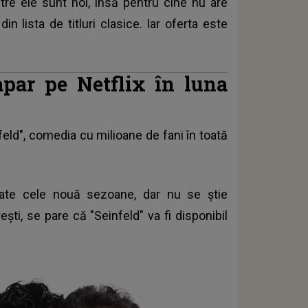
ntre ele sunt noi, însă pentru cine nu are
n lista de titluri clasice. Iar oferta este
 apar pe Netflix în luna
eld", comedia cu milioane de fani în toată
oate cele nouă sezoane, dar nu se ştie
ti, se pare că "Seinfeld" va fi disponibil