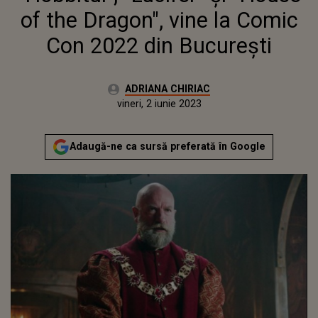
of the Dragon", vine la Comic
Con 2022 din București
Autor:
ADRIANA CHIRIAC
Publicat:
joi, 2 iunie 2022
Actualizat:
vineri, 2 iunie 2023
Adaugă-ne ca sursă preferată în Google