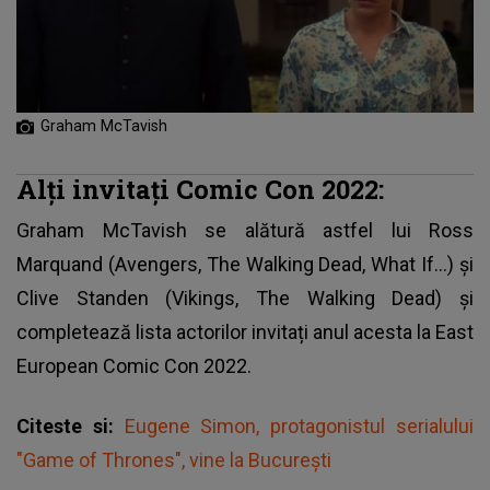
Graham McTavish
Alți invitați Comic Con 2022:
Graham McTavish
se alătură astfel lui Ross
Marquand (Avengers, The Walking Dead, What If…) și
Clive Standen (Vikings, The Walking Dead) și
completează lista actorilor invitați anul acesta la East
European Comic Con 2022.
Citeste si:
Eugene Simon, protagonistul serialului
"Game of Thrones", vine la București