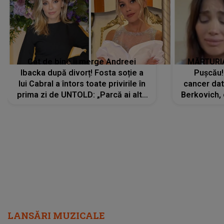
Cât de bine îi merge Andreei
MĂRTURIA
Ibacka după divorț! Fosta soție a
Pușcău!
lui Cabral a întors toate privirile în
cancer dato
prima zi de UNTOLD: „Parcă ai altă
Berkovich, 
strălucire, emani putere,
accident ru
încredere, siguranță...”
Dacă nu 
LANSĂRI MUZICALE