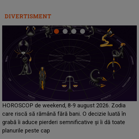
DIVERTISMENT
Emanuel a ținut ACEST DETALIU ASCUNS până
acum! În fața Alexandrei, concurentul din Casa Iubirii
face o MĂRTURISIRE NEAȘTEPTATĂ despre mama
sa: "I-am spus și ei în față, eu nu te iubesc pentru
că..."