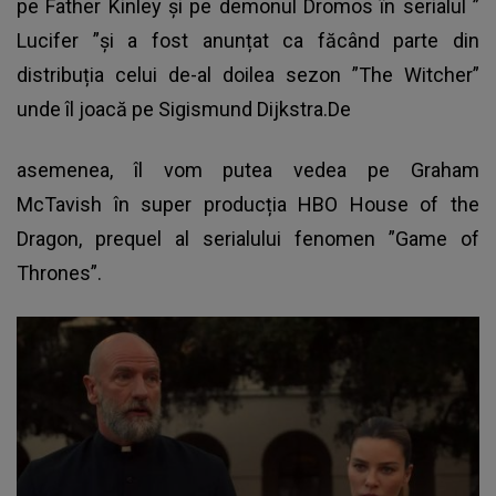
pe Father Kinley și pe demonul Dromos în serialul ”
Lucifer
”și a fost anunțat ca făcând parte din
distribuția celui de-al doilea sezon ”The Witcher”
unde îl joacă pe Sigismund Dijkstra.De
asemenea, îl vom putea vedea pe Graham
McTavish în super producția HBO House of the
Dragon, prequel al serialului fenomen ”Game of
Thrones”.