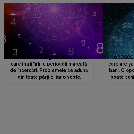
HOROSCOP 7 august 2026. Zodia
HOROSCOP 
care intră într-o perioadă marcată
care are șa
de încercări. Problemele se adună
bani. O opo
din toate părțile, iar o veste
poate schi
neașteptată îi dă planurile peste
la
cap