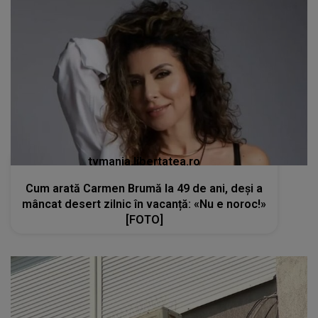
tvmania.libertatea.ro
Cum arată Carmen Brumă la 49 de ani, deși a
mâncat desert zilnic în vacanță: «Nu e noroc!»
[FOTO]