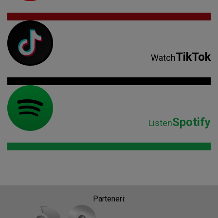
TikTok
Watch
Spotify
Listen
Parteneri: