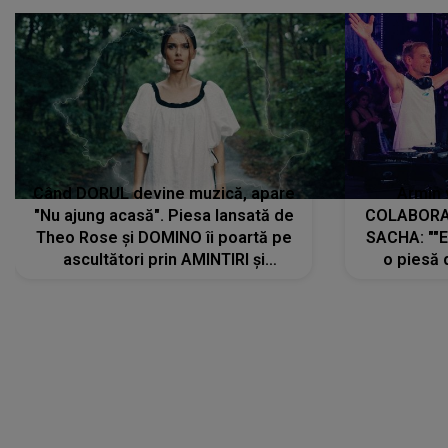
Când DORUL devine muzică, apare
Armin 
"Nu ajung acasă". Piesa lansată de
COLABORAR
Theo Rose și DOMINO îi poartă pe
SACHA: ""E
ascultători prin AMINTIRI și
o piesă 
REGĂSIRI, iar drumul emoțiilor
imediat pre
trece prin sufletul publicului:
cu mine șt
"Pentru toți cei care au plecat
păstrăm do
departe ca să le fie mai bine"