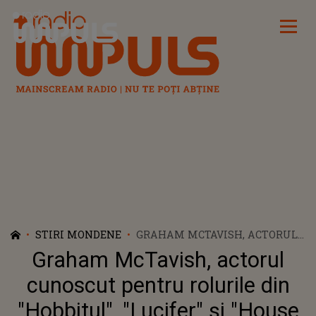
Radio Impuls
STIRI MONDENE
GRAHAM MCTAVISH, ACTORUL
CUNOSCUT PENTRU ROLURILE
Graham McTavish, actorul
DIN "HOBBITUL", "LUCIFER" ȘI
"HOUSE OF THE DRAGON", VINE
cunoscut pentru rolurile din
LA COMIC CON 2022 DIN
"Hobbitul", "Lucifer" și "House
BUCUREȘTI