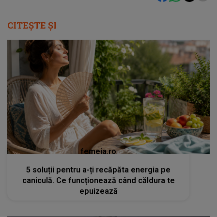
CITEȘTE ȘI
femeia.ro
5 soluții pentru a-ți recăpăta energia pe
caniculă. Ce funcționează când căldura te
epuizează